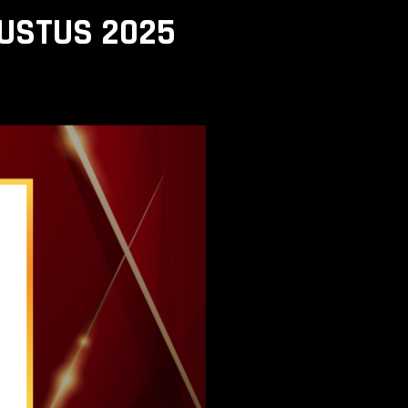
GUSTUS 2025