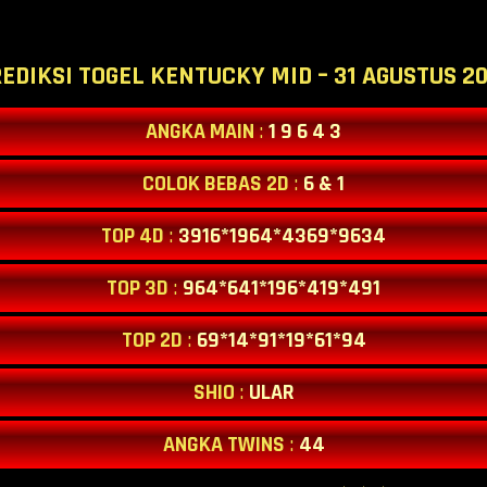
EDIKSI TOGEL KENTUCKY MID – 31 AGUSTUS 2
ANGKA MAIN
:
1 9 6 4 3
COLOK BEBAS 2D
:
6 & 1
TOP 4D
:
3916*1964*4369*9634
TOP 3D
:
964*641*196*419*491
TOP 2D
:
69*14*91*19*61*94
SHIO
:
ULAR
ANGKA TWINS
:
44