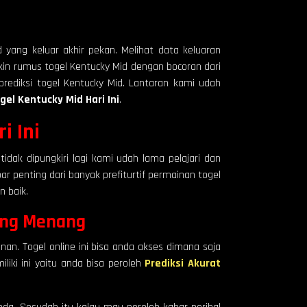
 yang keluar akhir pekan. Melihat data keluaran
in rumus togel Kentucky Mid dengan bocoran dari
prediksi togel Kentucky Mid. Lantaran kami udah
gel Kentucky Mid Hari Ini
.
i Ini
idak dipungkiri lagi kami udah lama pelajari dan
 penting dari banyak prefiturtif permainan togel
n baik.
ang Menang
nan. Togel online ini bisa anda akses dimana saja
ki ini yaitu anda bisa peroleh
Prediksi Akurat