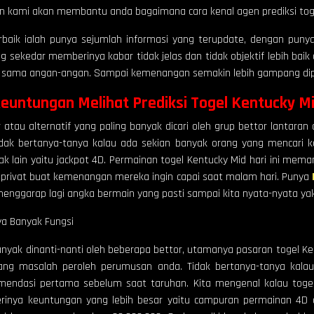
ran kami akan membantu anda bagaimana cara kenal agen prediksi togel
terbaik ialah punya sejumlah informasi yang terupdate, dengan puny
ng sekedar memberinya kabar tidak jelas dan tidak objektif lebih baik 
 sama angan-angan. Sampai kemenangan semakin lebih gampang dip
euntungan
Melihat
Prediksi Togel Kentucky M
ur atau alternatif yang paling banyak dicari oleh grup bettor lanta
dak bertanya-tanya kalau ada sekian banyak orang yang mencari ka
k lain yaitu jackpot 4D. Permainan togel Kentucky Mid hari ini m
r privat buat kemenangan mereka ingin capai saat malam hari. Punya
enggarap lagi angka bermain yang pasti sampai kita nyata-nyata yak
ya Banyak Fungsi
 banyak dinanti-nanti oleh beberapa bettor, utamanya pasaran togel 
ang masalah peroleh perumusan anda. Tidak bertanya-tanya kalau 
komendasi pertama sebelum saat taruhan. Kita mengenal kalau toge
rinya keuntungan yang lebih besar yaitu campuran permainan 4D 