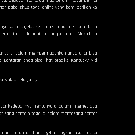
nda. Sesudah itu kalau mau peroleh kabar perihal
an pakai situs togel online yang kami berikan ke
enanya kami perjelas ke anda sampai membuat lebih
esempatan anda buat menangkan anda. Maka bisa
g bagus di dalam mempermudahkan anda agar bisa
Lantaran anda bisa lihat prediksi Kentucky Mid
ya waktu selanjutnya.
uar kedepannya. Tentunya di dalam internet ada
 buat sang pemain togel di dalam memasang nomor
gaimana cara membanding-bandingkan, akan tetapi