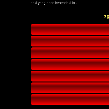
hoki yang anda kehendaki itu.
PR