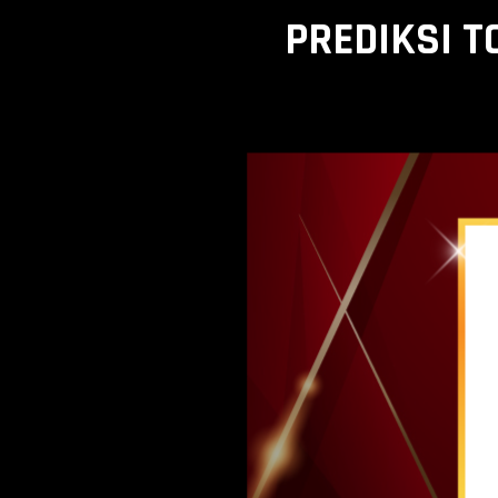
PREDIKSI T