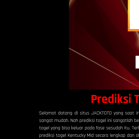
Prediksi 
Selamat datang di situs JACKTOTO yang saat i
sangat mudah. Nah prediksi togel ini sangatlah b
togel yang bisa keluar pada fase sesudah itu. T
prediksi togel Kentucky Mid secara lengkap dan