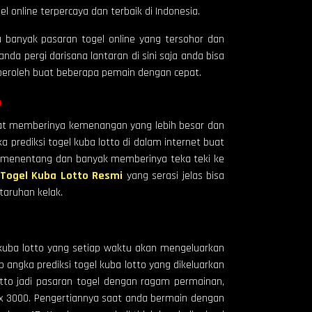
 online terpercaya dan terbaik di Indonesia.
a banyak pasaran togel online yang tersohor dan
anda pergi darisana lantaran di sini saja anda bisa
eroleh buat beberapa pemain dengan cepat.
o
 dapat memberinya kemenangan yang lebih besar dan
 prediksi togel kuba lotto di dalam internet buat
tu menentang dan banyak memberinya teka teki ke
 Togel Kuba Lotto Resmi
yang serasi jelas bisa
taruhan kelak.
l kuba lotto yang setiap waktu akan mengeluarkan
angka prediksi togel kuba lotto yang dikeluarkan
otto jadi pasaran togel dengan ragam permainan,
x 3000. Pengertiannya saat anda bermain dengan