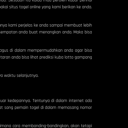
nda. Sesudah itu kalau mau peroleh kabar perihal
kai situs togel online yang kami berikan ke anda.
enanya kami perjelas ke anda sampai membuat lebih
sempatan anda buat menangkan anda. Maka bisa
g bagus di dalam mempermudahkan anda agar bisa
aran anda bisa lihat prediksi kuba lotto gampang
ya waktu selanjutnya.
uar kedepannya. Tentunya di dalam internet ada
 buat sang pemain togel di dalam memasang nomor
gaimana cara membanding-bandingkan, akan tetapi