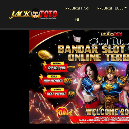
PREDIKSI HARI
PREDIKSI TOGEL
INI