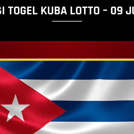
I TOGEL KUBA LOTTO – 09 J