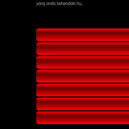
yang anda kehendaki itu.