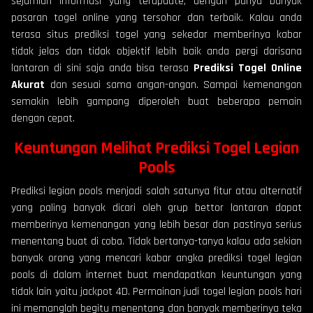
sejumlah informasi yang terupdate, dengan punya banyak
pasaran togel online yang tersohor dan terbaik. Kalau anda
terasa situs prediksi togel yang sekedar memberinya kabar
tidak jelas dan tidak objektif lebih baik anda pergi darisana
lantaran di sini saja anda bisa terasa
Prediksi Togel Online
Akurat
dan sesuai sama angan-angan. Sampai kemenangan
semakin lebih gampang diperoleh buat beberapa pemain
dengan cepat.
Keuntungan
Melihat
Prediksi Togel Legian
Pools
Prediksi legian pools menjadi salah satunya fitur atau alternatif
yang paling banyak dicari oleh grup bettor lantaran dapat
memberinya kemenangan yang lebih besar dan pastinya serius
menentang buat di coba. Tidak bertanya-tanya kalau ada sekian
banyak orang yang mencari kabar angka prediksi togel legian
pools di dalam internet buat mendapatkan keuntungan yang
tidak lain yaitu jackpot 4D. Permainan judi togel legian pools hari
ini memanglah begitu menentang dan banyak memberinya teka