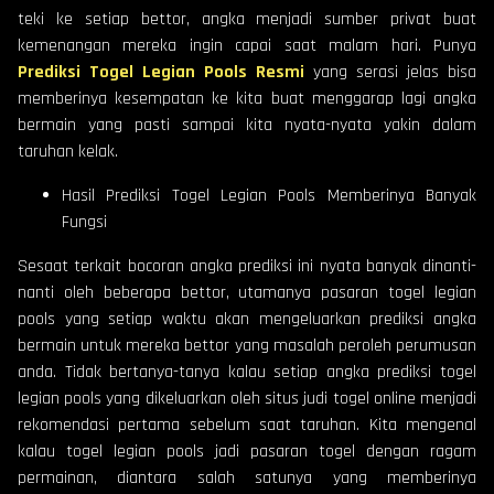
teki ke setiap bettor, angka menjadi sumber privat buat
kemenangan mereka ingin capai saat malam hari. Punya
Prediksi Togel Legian Pools Resmi
yang serasi jelas bisa
memberinya kesempatan ke kita buat menggarap lagi angka
bermain yang pasti sampai kita nyata-nyata yakin dalam
taruhan kelak.
Hasil Prediksi Togel Legian Pools Memberinya Banyak
Fungsi
Sesaat terkait bocoran angka prediksi ini nyata banyak dinanti-
nanti oleh beberapa bettor, utamanya pasaran togel legian
pools yang setiap waktu akan mengeluarkan prediksi angka
bermain untuk mereka bettor yang masalah peroleh perumusan
anda. Tidak bertanya-tanya kalau setiap angka prediksi togel
legian pools yang dikeluarkan oleh situs judi togel online menjadi
rekomendasi pertama sebelum saat taruhan. Kita mengenal
kalau togel legian pools jadi pasaran togel dengan ragam
permainan, diantara salah satunya yang memberinya