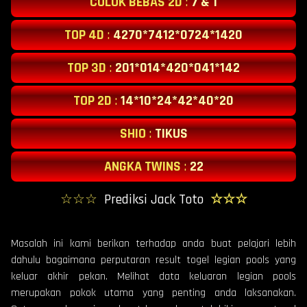
COLOK BEBAS 2D
:
7 & 1
TOP 4D
:
4270*7412*0724*1420
TOP 3D
:
201*014*420*041*142
TOP 2D
:
14*10*24*42*40*20
SHIO
:
TIKUS
ANGKA TWINS
:
22
☆☆☆
Prediksi Jack Toto
☆☆☆
Masalah ini kami berikan terhadap anda buat pelajari lebih
dahulu bagaimana perputaran result togel legian pools yang
keluar akhir pekan. Melihat data keluaran legian pools
merupakan pokok utama yang penting anda laksanakan.