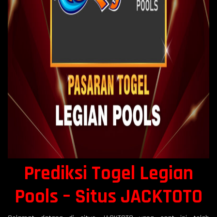
Prediksi Togel Legian
Pools
–
Situs JACKTOTO