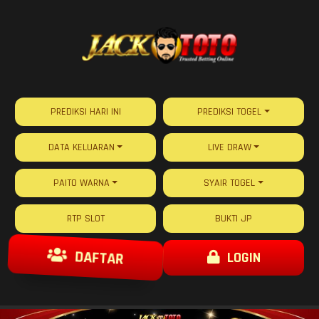
PREDIKSI HARI INI
PREDIKSI TOGEL
DATA KELUARAN
LIVE DRAW
PAITO WARNA
SYAIR TOGEL
RTP SLOT
BUKTI JP
DAFTAR
LOGIN