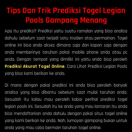
Tips
Dan Trik
Prediksi Togel Legian
Pools Gampang Menang
Apa itu prediksi? Prediksi yaitu suatu ramalan yang bisa analisa
dahulu sebelum saat terjadi satu insiden atau permainan. Togel
online ini bisa anda akses dimana saja dan kapan saja dengan
anda memberinya taruhan pakai mobile phone anda atau pc
anda. Dengan tempat yang dimiliki ini yaitu anda bisa peroleh
Prediksi Akurat Togel Online
. Cara Lihat Prediksi Legian Pools
yang bisa kami berikan ke anda.
Di mana dengan pakai prediksi ini anda bisa peroleh banyak
analisa yang bisa dibantu sebelum saat mulai taruhan anda.
Sesudah itu kalau mau peroleh kabar perihal prediksi togel
legian pools ini. Sesudah itu ke anda yang mau lantaran itu anda
bisa mendaftarkan anda dahulu dengan pakai situs togel online
yang kami berikan ke anda. Nah, lumayan gampang bukan untuk
anda yang mau coba bermain taruhan togel online.