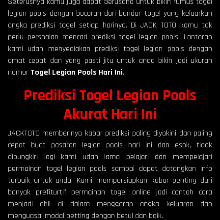
Seterusnya kamu juga dapat berusaha untuk bikin rumus togel
legian pools dengan bocoran dari bandar togel yang keluarkan
angka prediksi togel setiap harinya. Di JACK TOTO kamu tak
perlu persoalan mencari prediksi togel legian pools. Lantaran
kami udah menyediakan prediksi togel legian pools dengan
amat cepat dan yang pasti jitu untuk anda bikin jadi ukuran
nomor
Togel Legian Pools Hari Ini
.
Prediksi Togel Legian Pools
Akurat Hari Ini
JACKTOTO memberinya kabar prediksi paling diyakini dan paling
cepat buat pasaran legian pools hari ini dan esok, tidak
dipungkiri lagi kami udah lama pelajari dan mempelajari
permainan togel legian pools sampai dapat datangkan info
terbaik untuk anda. Kami mempersiapkan kabar penting dari
banyak prefiturtif permainan togel online jadi contoh cara
menjadi ahli di dalam menggarap angka keluaran dan
menguasai modal betting dengan betul dan baik.