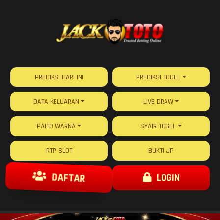
PREDIKSI HARI INI
PREDIKSI TOGEL
DATA KELUARAN
LIVE DRAW
PAITO WARNA
SYAIR TOGEL
RTP SLOT
BUKTI JP
DAFTAR
LOGIN