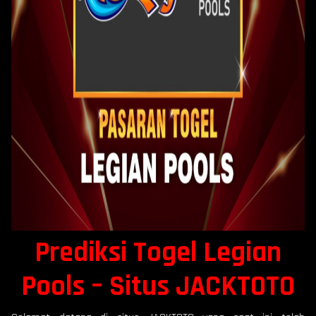
Prediksi Togel Legian
Pools
–
Situs JACKTOTO