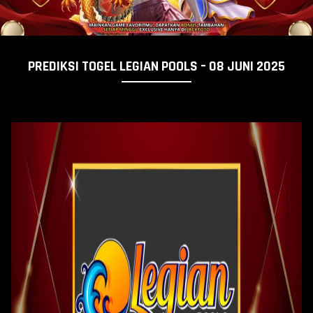
PREDIKSI TOGEL LEGIAN POOLS – 08 JUNI 2025