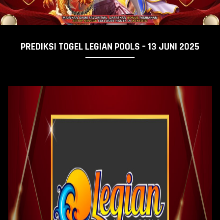
PREDIKSI TOGEL LEGIAN POOLS – 13 JUNI 2025