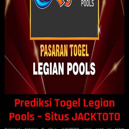
Prediksi Togel Legian
Pools
–
Situs JACKTOTO