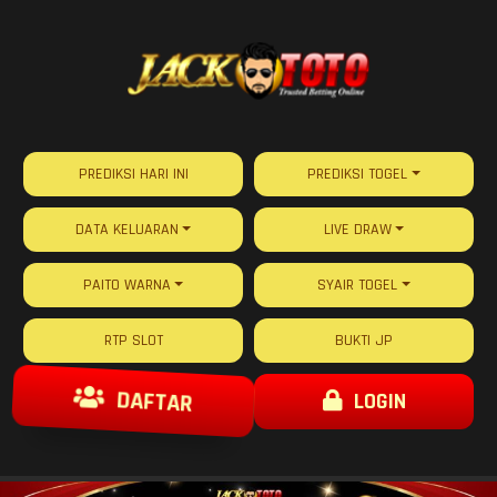
PREDIKSI HARI INI
PREDIKSI TOGEL
DATA KELUARAN
LIVE DRAW
PAITO WARNA
SYAIR TOGEL
RTP SLOT
BUKTI JP
DAFTAR
LOGIN