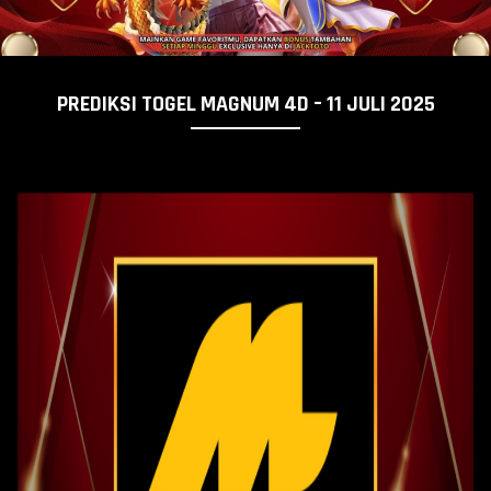
PREDIKSI TOGEL MAGNUM 4D – 11 JULI 2025