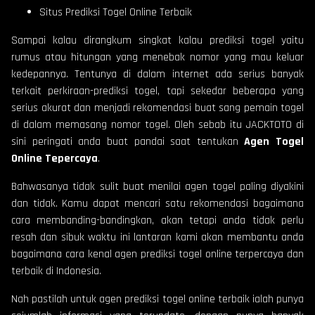
Situs Prediksi Togel Online Terbaik
Sampai kalau dirangkum singkat kalau prediksi togel yaitu
rumus atau hitungan yang menebak nomor yang mau keluar
kedepannya. Tentunya di dalam internet ada serius banyak
terkait perkiraan-prediksi togel, tapi sekedar beberapa yang
serius akurat dan menjadi rekomendasi buat sang pemain togel
di dalam memasang nomor togel. Oleh sebab itu JACKTOTO di
sini peringati anda buat pandai saat tentukan
Agen Togel
Online Tepercaya
.
Bahwasanya tidak sulit buat menilai agen togel paling diyakini
dan tidak. Kamu dapat mencari satu rekomendasi bagaimana
cara membanding-bandingkan, akan tetapi anda tidak perlu
resah dan sibuk waktu ini lantaran kami akan membantu anda
bagaimana cara kenal agen prediksi togel online terpercaya dan
terbaik di Indonesia.
Nah pastilah untuk agen prediksi togel online terbaik ialah punya