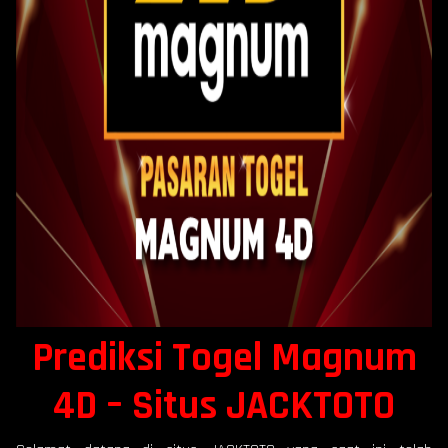
Prediksi Togel Magnum
4D
–
Situs JACKTOTO