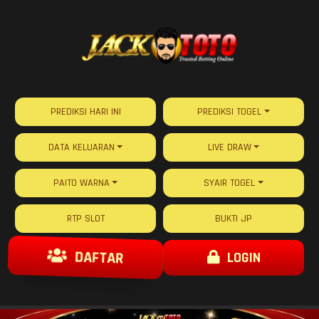
PREDIKSI HARI INI
PREDIKSI TOGEL
DATA KELUARAN
LIVE DRAW
PAITO WARNA
SYAIR TOGEL
RTP SLOT
BUKTI JP
DAFTAR
LOGIN