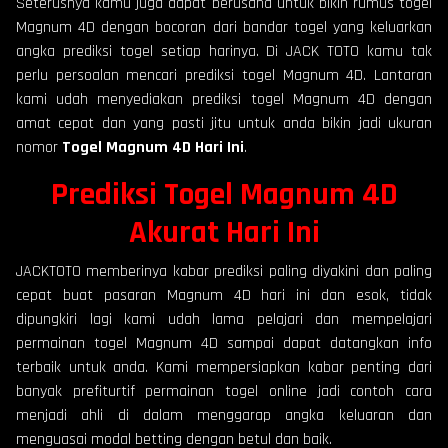
Seterusnya kamu juga dapat berusaha untuk bikin rumus togel
Magnum 4D dengan bocoran dari bandar togel yang keluarkan
angka prediksi togel setiap harinya. Di JACK TOTO kamu tak
perlu persoalan mencari prediksi togel Magnum 4D. Lantaran
kami udah menyediakan prediksi togel Magnum 4D dengan
amat cepat dan yang pasti jitu untuk anda bikin jadi ukuran
nomor
Togel Magnum 4D Hari Ini
.
Prediksi Togel Magnum 4D
Akurat Hari Ini
JACKTOTO memberinya kabar prediksi paling diyakini dan paling
cepat buat pasaran Magnum 4D hari ini dan esok, tidak
dipungkiri lagi kami udah lama pelajari dan mempelajari
permainan togel Magnum 4D sampai dapat datangkan info
terbaik untuk anda. Kami mempersiapkan kabar penting dari
banyak prefiturtif permainan togel online jadi contoh cara
menjadi ahli di dalam menggarap angka keluaran dan
menguasai modal betting dengan betul dan baik.