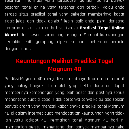
sejumlah informasi yang terupdate, dengan punya banyak
pasaran togel online yang tersohor dan terbaik. Kalau anda
terasa situs prediksi togel yang sekedar memberinya kabar
tidak jelas dan tidak objektif lebih baik anda pergi darisana
lantaran di sini saja anda bisa terasa
Prediksi Togel Online
Akurat
dan sesuai sama angan-angan. Sampai kemenangan
semakin lebih gampang diperoleh buat beberapa pemain
dengan cepat.
Keuntungan
Melihat
Prediksi Togel
Magnum 4D
Prediksi Magnum 4D menjadi salah satunya fitur atau alternatif
yang paling banyak dicari oleh grup bettor lantaran dapat
memberinya kemenangan yang lebih besar dan pastinya serius
menentang buat di coba. Tidak bertanya-tanya kalau ada sekian
banyak orang yang mencari kabar angka prediksi togel Magnum
4D di dalam internet buat mendapatkan keuntungan yang tidak
lain yaitu jackpot 4D. Permainan togel Magnum 4D hari ini
memanglah begitu menentang dan banyak memberinya teka