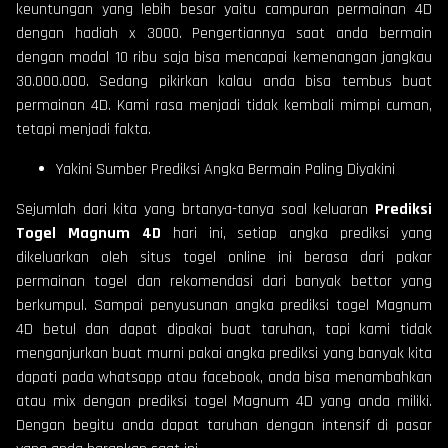
keuntungan yang lebih besar yaitu campuran permainan 4D
dengan hadiah x 3000. Pengertiannya saat anda bermain
dengan modal 10 ribu saja bisa mencapai kemenangan jangkau
30.000.000. Sedang pikirkan kalau anda bisa tembus buat
permainan 4D. Kami rasa menjadi tidak kembali mimpi cuman,
tetapi menjadi fakta.
Yakini Sumber Prediksi Angka Bermain Paling Diyakini
Sejumlah dari kita yang brtanya-tanya soal keluaran
Prediksi
Togel Magnum 4D
hari ini, setiap angka prediksi yang
dikeluarkan oleh situs togel online ini berasa dari pakar
permainan togel dan rekomendasi dari banyak bettor yang
berkumpul. Sampai penyusunan angka prediksi togel Magnum
4D betul dan dapat dipakai buat taruhan, tapi kami tidak
menganjurkan buat murni pakai angka prediksi yang banyak kita
dapati pada whatsapp atau facebook, anda bisa menambahkan
atau mix dengan prediksi togel Magnum 4D yang anda miliki.
Dengan begitu anda dapat taruhan dengan intensif di pasar