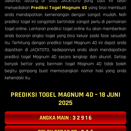
Selamat datang di situs JACKTOTO yang saat ini telah
menyediakan
Prediksi Togel Magnum 4D
yang bisa membuat
anda mendapatkan kemenangan dengan sangat mudah. Nah
prediksi togel ini sangatlah bertindak sangat perlu di permainan
togel online. Lantaran prediksi togel online itu akan memberikan
anda bocoran angka togel yang bisa keluar pada fase sesudah
itu. Terhitung dengan prediksi togel Magnum 4D ini dapat anda
dapatkan di JACKTOTO, kedepannya anda akan mendapatkan
prediksi togel Magnum 4D secara lengkap dan akurat. Setiap
banyak bettor yang bermain togel Magnum 4D tidak boleh
begitu gampang buat memasangkan nomor hoki yang anda
kehendaki itu.
PREDIKSI TOGEL MAGNUM 4D – 18 JUNI
2025
ANGKA MAIN
:
3 2 9 1 6