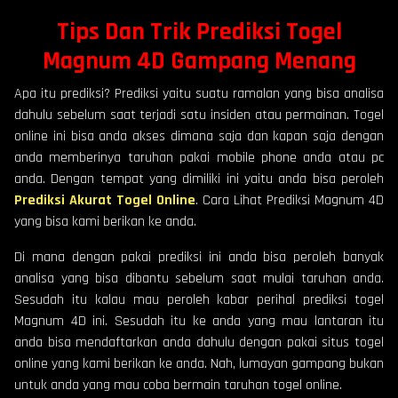
Tips
Dan Trik
Prediksi Togel
Magnum 4D Gampang Menang
Apa itu prediksi? Prediksi yaitu suatu ramalan yang bisa analisa
dahulu sebelum saat terjadi satu insiden atau permainan. Togel
online ini bisa anda akses dimana saja dan kapan saja dengan
anda memberinya taruhan pakai mobile phone anda atau pc
anda. Dengan tempat yang dimiliki ini yaitu anda bisa peroleh
Prediksi Akurat Togel Online
. Cara Lihat Prediksi Magnum 4D
yang bisa kami berikan ke anda.
Di mana dengan pakai prediksi ini anda bisa peroleh banyak
analisa yang bisa dibantu sebelum saat mulai taruhan anda.
Sesudah itu kalau mau peroleh kabar perihal prediksi togel
Magnum 4D ini. Sesudah itu ke anda yang mau lantaran itu
anda bisa mendaftarkan anda dahulu dengan pakai situs togel
online yang kami berikan ke anda. Nah, lumayan gampang bukan
untuk anda yang mau coba bermain taruhan togel online.