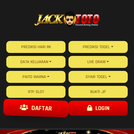
PREDIKSI HARI INI
PREDIKSI TOGEL
DATA KELUARAN
LIVE DRAW
PAITO WARNA
SYAIR TOGEL
RTP SLOT
BUKTI JP
DAFTAR
LOGIN