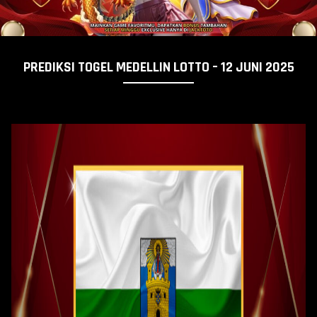
PREDIKSI TOGEL MEDELLIN LOTTO – 12 JUNI 2025