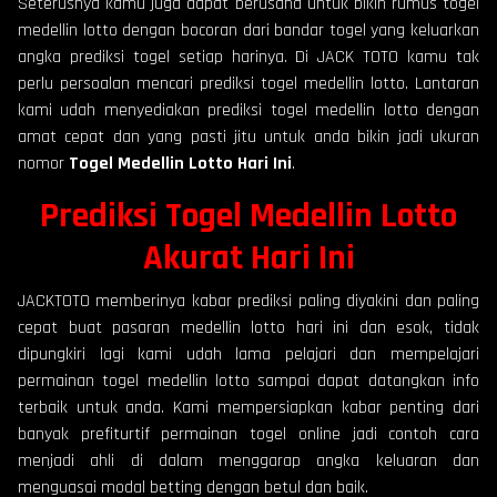
Seterusnya kamu juga dapat berusaha untuk bikin rumus togel
medellin lotto dengan bocoran dari bandar togel yang keluarkan
angka prediksi togel setiap harinya. Di JACK TOTO kamu tak
perlu persoalan mencari prediksi togel medellin lotto. Lantaran
kami udah menyediakan prediksi togel medellin lotto dengan
amat cepat dan yang pasti jitu untuk anda bikin jadi ukuran
nomor
Togel Medellin Lotto Hari Ini
.
Prediksi Togel Medellin Lotto
Akurat Hari Ini
JACKTOTO memberinya kabar prediksi paling diyakini dan paling
cepat buat pasaran medellin lotto hari ini dan esok, tidak
dipungkiri lagi kami udah lama pelajari dan mempelajari
permainan togel medellin lotto sampai dapat datangkan info
terbaik untuk anda. Kami mempersiapkan kabar penting dari
banyak prefiturtif permainan togel online jadi contoh cara
menjadi ahli di dalam menggarap angka keluaran dan
menguasai modal betting dengan betul dan baik.