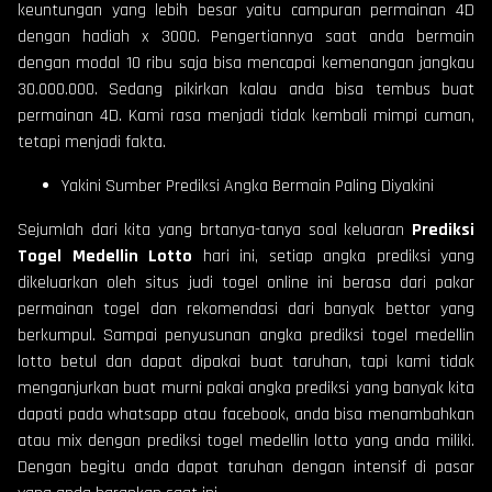
keuntungan yang lebih besar yaitu campuran permainan 4D
dengan hadiah x 3000. Pengertiannya saat anda bermain
dengan modal 10 ribu saja bisa mencapai kemenangan jangkau
30.000.000. Sedang pikirkan kalau anda bisa tembus buat
permainan 4D. Kami rasa menjadi tidak kembali mimpi cuman,
tetapi menjadi fakta.
Yakini Sumber Prediksi Angka Bermain Paling Diyakini
Sejumlah dari kita yang brtanya-tanya soal keluaran
Prediksi
Togel Medellin Lotto
hari ini, setiap angka prediksi yang
dikeluarkan oleh situs judi togel online ini berasa dari pakar
permainan togel dan rekomendasi dari banyak bettor yang
berkumpul. Sampai penyusunan angka prediksi togel medellin
lotto betul dan dapat dipakai buat taruhan, tapi kami tidak
menganjurkan buat murni pakai angka prediksi yang banyak kita
dapati pada whatsapp atau facebook, anda bisa menambahkan
atau mix dengan prediksi togel medellin lotto yang anda miliki.
Dengan begitu anda dapat taruhan dengan intensif di pasar