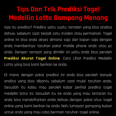
Tips
Dan Trik
Prediksi Togel
Medellin Lotto Gampang Menang
Apa itu prediksi? Prediksi yaitu suatu ramalan yang bisa analisa
dahulu sebelum saat terjadi satu insiden atau permainan. Togel
online ini bisa anda akses dimana saja dan kapan saja dengan
anda memberinya taruhan pakai mobile phone anda atau pc
anda. Dengan tempat yang dimiliki ini yaitu anda bisa peroleh
Prediksi Akurat Togel Online
. Cara Lihat Prediksi Medellin
Lotto yang bisa kami berikan ke anda.
Di mana dengan pakai prediksi ini anda bisa peroleh banyak
analisa yang bisa dibantu sebelum saat mulai taruhan anda.
Sesudah itu kalau mau peroleh kabar perihal prediksi togel
medellin lotto ini. Sesudah itu ke anda yang mau lantaran itu
anda bisa mendaftarkan anda dahulu dengan pakai situs togel
online yang kami berikan ke anda. Nah, lumayan gampang bukan
untuk anda yang mau coba bermain taruhan togel online.