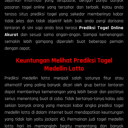
sejumlah informasi yang terupdate, dengan punya banyak
pasaran togel online yang tersohor dan terbaik. Kalau anda
terasa situs prediksi togel yang sekedar memberinya kabar
tidak jelas dan tidak objektif lebih baik anda pergi darisana
lantaran di sini saja anda bisa terasa
Prediksi Togel Online
Akurat
dan sesuai sama angan-angan. Sampai kemenangan
semakin lebih gampang diperoleh buat beberapa pemain
dengan cepat.
Keuntungan
Melihat
Prediksi Togel
Medellin Lotto
Prediksi medellin lotto menjadi salah satunya fitur atau
alternatif yang paling banyak dicari oleh grup bettor lantaran
dapat memberinya kemenangan yang lebih besar dan pastinya
serius menentang buat di coba. Tidak bertanya-tanya kalau ada
sekian banyak orang yang mencari kabar angka prediksi togel
medellin lotto di dalam internet buat mendapatkan keuntungan
yang tidak lain yaitu jackpot 4D. Permainan judi togel medellin
lotto hari ini memanglah begitu menentang dan banyak