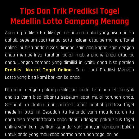
Tips
Dan Trik
Prediksi Togel
Medellin Lotto Gampang Menang
Apa itu prediksi? Prediksi yaitu suatu ramalan yang bisa analisa
dahulu sebelum saat terjadi satu insiden atau permainan. Togel
online ini bisa anda akses dimana saja dan kapan saja dengan
anda memberinya taruhan pakai mobile phone anda atau pc
anda. Dengan tempat yang dimiliki ini yaitu anda bisa peroleh
Prediksi Akurat Togel Online
. Cara Lihat Prediksi Medellin
Lotto yang bisa kami berikan ke anda.
Di mana dengan pakai prediksi ini anda bisa peroleh banyak
analisa yang bisa dibantu sebelum saat mulai taruhan anda.
Sesudah itu kalau mau peroleh kabar perihal prediksi togel
medellin lotto ini. Sesudah itu ke anda yang mau lantaran itu
anda bisa mendaftarkan anda dahulu dengan pakai situs togel
online yang kami berikan ke anda. Nah, lumayan gampang bukan
untuk anda yang mau coba bermain taruhan togel online.