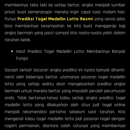
memberinya teka teki ke setiap bettor, angka menjadi sumber
privat buat kemenangan mereka ingin capai saat malam hari.
Punya
Prediksi Togel Medellin Lotto Resmi
yang serasi jelas
bisa memberinya kesempatan ke kita buat menggarap lagi
angka bermain yang pasti sampai kita nyata-nyata yakin dalam
taruhan kelak.
Hasil Prediksi Togel Medellin Lotto Memberinya Banyak
Fungsi
Sesaat terkait bocoran angka prediksi ini nyata banyak dinanti-
nanti oleh beberapa bettor, utamanya pasaran togel medellin
lotto yang setiap waktu akan mengeluarkan prediksi angka
bermain untuk mereka bettor yang masalah peroleh perumusan
anda. Tidak bertanya-tanya kalau setiap angka prediksi togel
medellin lotto yang dikeluarkan oleh situs judi togel online
menjadi rekomendasi pertama sebelum saat taruhan. Kita
mengenal kalau togel medellin lotto jadi pasaran togel dengan
ragam permainan, diantara salah satunya yang memberinya