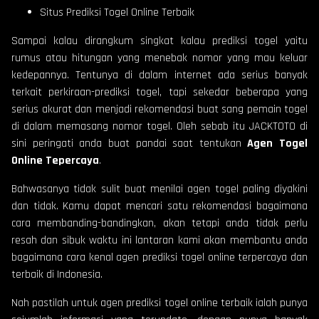
Situs Prediksi Togel Online Terbaik
Sampai kalau dirangkum singkat kalau prediksi togel yaitu
rumus atau hitungan yang menebak nomor yang mau keluar
kedepannya. Tentunya di dalam internet ada serius banyak
terkait perkiraan-prediksi togel, tapi sekedar beberapa yang
serius akurat dan menjadi rekomendasi buat sang pemain togel
di dalam memasang nomor togel. Oleh sebab itu JACKTOTO di
sini peringati anda buat pandai saat tentukan
Agen Togel
Online Tepercaya
.
Bahwasanya tidak sulit buat menilai agen togel paling diyakini
dan tidak. Kamu dapat mencari satu rekomendasi bagaimana
cara membanding-bandingkan, akan tetapi anda tidak perlu
resah dan sibuk waktu ini lantaran kami akan membantu anda
bagaimana cara kenal agen prediksi togel online terpercaya dan
terbaik di Indonesia.
Nah pastilah untuk agen prediksi togel online terbaik ialah punya