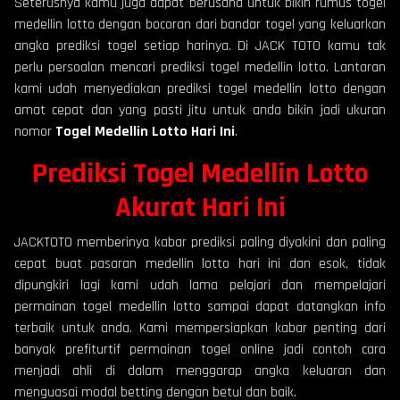
Seterusnya kamu juga dapat berusaha untuk bikin rumus togel
medellin lotto dengan bocoran dari bandar togel yang keluarkan
angka prediksi togel setiap harinya. Di JACK TOTO kamu tak
perlu persoalan mencari prediksi togel medellin lotto. Lantaran
kami udah menyediakan prediksi togel medellin lotto dengan
amat cepat dan yang pasti jitu untuk anda bikin jadi ukuran
nomor
Togel Medellin Lotto Hari Ini
.
Prediksi Togel Medellin Lotto
Akurat Hari Ini
JACKTOTO memberinya kabar prediksi paling diyakini dan paling
cepat buat pasaran medellin lotto hari ini dan esok, tidak
dipungkiri lagi kami udah lama pelajari dan mempelajari
permainan togel medellin lotto sampai dapat datangkan info
terbaik untuk anda. Kami mempersiapkan kabar penting dari
banyak prefiturtif permainan togel online jadi contoh cara
menjadi ahli di dalam menggarap angka keluaran dan
menguasai modal betting dengan betul dan baik.