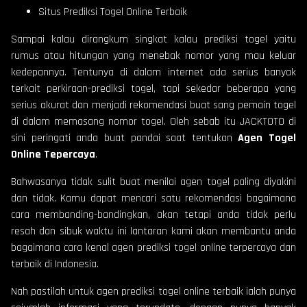
Situs Prediksi Togel Online Terbaik
Sampai kalau dirangkum singkat kalau prediksi togel yaitu
rumus atau hitungan yang menebak nomor yang mau keluar
kedepannya. Tentunya di dalam internet ada serius banyak
terkait perkiraan-prediksi togel, tapi sekedar beberapa yang
serius akurat dan menjadi rekomendasi buat sang pemain togel
di dalam memasang nomor togel. Oleh sebab itu JACKTOTO di
sini peringati anda buat pandai saat tentukan
Agen Togel
Online Tepercaya
.
Bahwasanya tidak sulit buat menilai agen togel paling diyakini
dan tidak. Kamu dapat mencari satu rekomendasi bagaimana
cara membanding-bandingkan, akan tetapi anda tidak perlu
resah dan sibuk waktu ini lantaran kami akan membantu anda
bagaimana cara kenal agen prediksi togel online terpercaya dan
terbaik di Indonesia.
Nah pastilah untuk agen prediksi togel online terbaik ialah punya