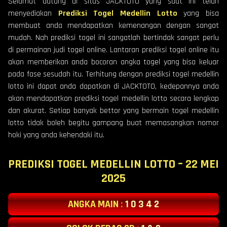
Selamat datang di situs JACKTOTO yang saat ini telah
menyediakan
Prediksi Togel Medellin Lotto
yang bisa
membuat anda mendapatkan kemenangan dengan sangat
mudah. Nah prediksi togel ini sangatlah bertindak sangat perlu
di permainan judi togel online. Lantaran prediksi togel online itu
akan memberikan anda bocoran angka togel yang bisa keluar
pada fase sesudah itu. Terhitung dengan prediksi togel medellin
lotto ini dapat anda dapatkan di JACKTOTO, kedepannya anda
akan mendapatkan prediksi togel medellin lotto secara lengkap
dan akurat. Setiap banyak bettor yang bermain togel medellin
lotto tidak boleh begitu gampang buat memasangkan nomor
hoki yang anda kehendaki itu.
PREDIKSI TOGEL MEDELLIN LOTTO – 22 MEI
2025
ANGKA MAIN
:
1 0 3 4 2