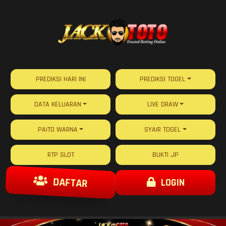
PREDIKSI HARI INI
PREDIKSI TOGEL
DATA KELUARAN
LIVE DRAW
PAITO WARNA
SYAIR TOGEL
RTP SLOT
BUKTI JP
DAFTAR
LOGIN