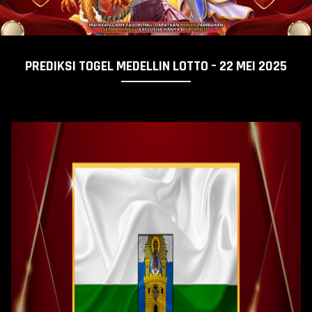
PREDIKSI TOGEL MEDELLIN LOTTO – 22 MEI 2025