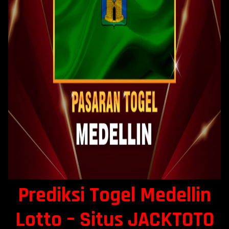
Prediksi Togel Medellin
Lotto
–
Situs JACKTOTO