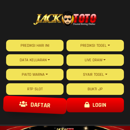
PREDIKSI HARI INI
PREDIKSI TOGEL
DATA KELUARAN
LIVE DRAW
PAITO WARNA
SYAIR TOGEL
RTP SLOT
BUKTI JP
DAFTAR
LOGIN