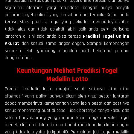
Nah pastilah untuk agen prediksi togel online terbaik ialah punya
sejumlah informasi yang terupdate, dengan punya banyak
pasaran togel online yang tersohor dan terbaik. Kalau anda
terasa situs prediksi togel yang sekedar memberinya kabar
tidak jelas dan tidak objektif lebih baik anda pergi darisana
lantaran di sini saja anda bisa terasa
Prediksi Togel Online
Akurat
dan sesuai sama angan-angan. Sampai kemenangan
semakin lebih gampang diperoleh buat beberapa pemain
dengan cepat.
Keuntungan
Melihat
Prediksi Togel
Medellin Lotto
Prediksi medellin lotto menjadi salah satunya fitur atau
alternatif yang paling banyak dicari oleh grup bettor lantaran
dapat memberinya kemenangan yang lebih besar dan pastinya
serius menentang buat di coba. Tidak bertanya-tanya kalau ada
sekian banyak orang yang mencari kabar angka prediksi togel
medellin lotto di dalam internet buat mendapatkan keuntungan
yang tidak lain yaitu jackpot 4D. Permainan judi togel medellin