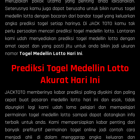
merupakan pokok utama yang penting anda laksanakan.
Seterusnya kamu juga dapat berusaha untuk bikin rumus togel
medellin lotto dengan bocoran dari bandar togel yang keluarkan
angka prediksi togel setiap harinya. Di JACK TOTO kamu tak
perlu persoalan mencari prediksi togel medellin lotto. Lantaran
kami udah menyediakan prediksi togel medellin lotto dengan
amat cepat dan yang pasti jitu untuk anda bikin jadi ukuran
nomor
Togel Medellin Lotto Hari Ini
.
Prediksi Togel Medellin Lotto
Akurat Hari Ini
JACKTOTO memberinya kabar prediksi paling diyakini dan paling
cepat buat pasaran medellin lotto hari ini dan esok, tidak
dipungkiri lagi kami udah lama pelajari dan mempelajari
permainan togel medellin lotto sampai dapat datangkan info
terbaik untuk anda. Kami mempersiapkan kabar penting dari
banyak prefiturtif permainan togel online jadi contoh cara
menjadi ahli di dalam menggarap angka keluaran dan