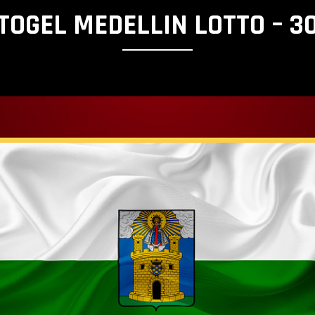
TOGEL MEDELLIN LOTTO – 3