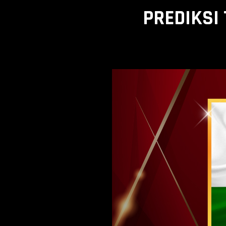
PREDIKSI 