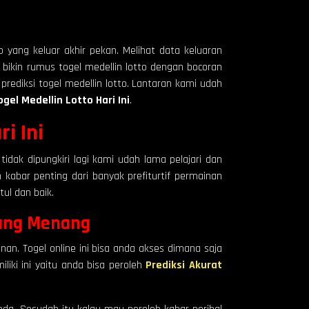
o yang keluar akhir pekan. Melihat data keluaran
ikin rumus togel medellin lotto dengan bocoran
prediksi togel medellin lotto. Lantaran kami udah
ogel Medellin Lotto Hari Ini
.
i Ini
tidak dipungkiri lagi kami udah lama pelajari dan
kabar penting dari banyak prefiturtif permainan
ul dan baik.
pang Menang
nan. Togel online ini bisa anda akses dimana saja
ki ini yaitu anda bisa peroleh
Prediksi Akurat