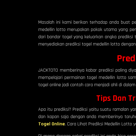
Masalah ini kami berikan terhadap anda buat pel
medellin lotto merupakan pokok utama yang pent
dari bandar togel yang keluarkan angka prediksi 
menyediakan prediksi togel medellin lotto dengan
Pred
JACKTOTO memberinya kabar prediksi paling diyaki
mempelajari permainan togel medellin lotto sam
togel online jadi contoh cara menjadi ahli di da
Tips
Dan Tr
Apa itu prediksi? Prediksi yaitu suatu ramalan y
dan kapan saja dengan anda memberinya taruhan
Togel Online
. Cara Lihat Prediksi Medellin Lotto 