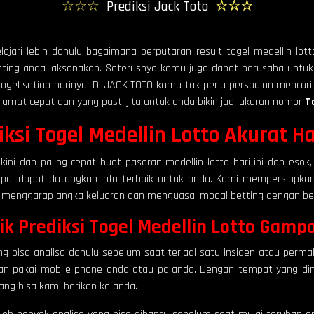
☆☆☆
Prediksi Jack Toto
☆☆☆
ajari lebih dahulu bagaimana perputaran result togel medellin lott
ing anda laksanakan. Seterusnya kamu juga dapat berusaha untuk b
togel setiap harinya. Di JACK TOTO kamu tak perlu persoalan mencari 
 amat cepat dan yang pasti jitu untuk anda bikin jadi ukuran nomor
T
iksi Togel Medellin Lotto Akurat Har
ni dan paling cepat buat pasaran medellin lotto hari ini dan esok, 
pai dapat datangkan info terbaik untuk anda. Kami mempersiapkan 
lam menggarap angka keluaran dan menguasai modal betting dengan bet
ik
Prediksi Togel Medellin Lotto Gam
ang bisa analisa dahulu sebelum saat terjadi satu insiden atau permai
 pakai mobile phone anda atau pc anda. Dengan tempat yang dimili
yang bisa kami berikan ke anda.