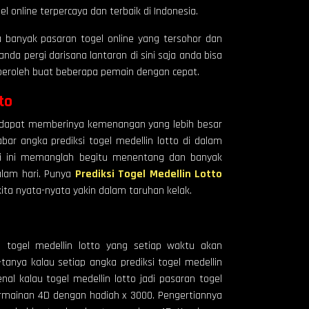
 online terpercaya dan terbaik di Indonesia.
a banyak pasaran togel online yang tersohor dan
anda pergi darisana lantaran di sini saja anda bisa
eroleh buat beberapa pemain dengan cepat.
to
aran dapat memberinya kemenangan yang lebih besar
ar angka prediksi togel medellin lotto di dalam
hari ini memanglah begitu menentang dan banyak
alam hari. Punya
Prediksi Togel Medellin Lotto
ta nyata-nyata yakin dalam taruhan kelak.
n togel medellin lotto yang setiap waktu akan
nya kalau setiap angka prediksi togel medellin
al kalau togel medellin lotto jadi pasaran togel
rmainan 4D dengan hadiah x 3000. Pengertiannya