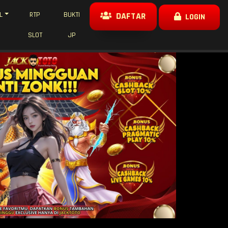
DAFTAR
L
RTP
BUKTI
LOGIN
SLOT
JP