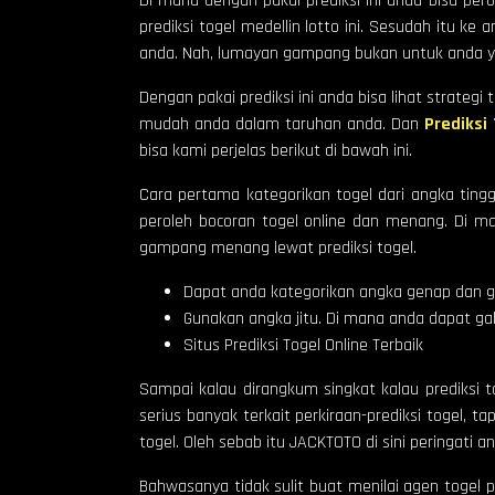
Di mana dengan pakai prediksi ini anda bisa per
prediksi togel medellin lotto ini. Sesudah itu k
anda. Nah, lumayan gampang bukan untuk anda ya
Dengan pakai prediksi ini anda bisa lihat strate
mudah anda dalam taruhan anda. Dan
Prediksi 
bisa kami perjelas berikut di bawah ini.
Cara pertama kategorikan togel dari angka tin
peroleh bocoran togel online dan menang. Di ma
gampang menang lewat prediksi togel.
Dapat anda kategorikan angka genap dan gan
Gunakan angka jitu. Di mana anda dapat g
Situs Prediksi Togel Online Terbaik
Sampai kalau dirangkum singkat kalau prediksi
serius banyak terkait perkiraan-prediksi togel
togel. Oleh sebab itu JACKTOTO di sini peringati 
Bahwasanya tidak sulit buat menilai agen togel