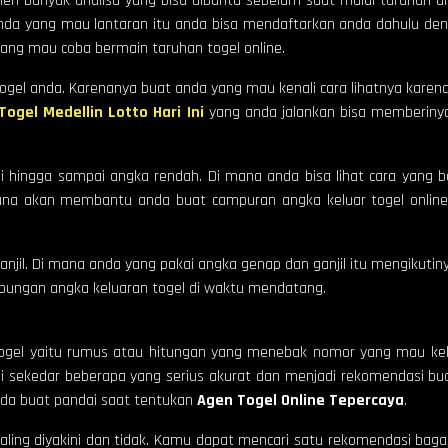
oleh banyak analisa yang bisa dibantu sebelum saat mulai taruhan a
e anda yang mau lantaran itu anda bisa mendaftarkan anda dahulu den
ng mau coba bermain taruhan togel online.
gi togel anda. Karenanya buat anda yang mau kenali cara lihatnya kar
Togel Medellin Lotto Hari Ini
yang anda jalankan bisa memberin
ggi hingga sampai angka rendah. Di mana anda bisa lihat cara yan
na akan membantu anda buat campuran angka keluar togel online. L
jil. Di mana anda yang pakai angka genap dan ganjil itu mengikutin
abungan angka keluaran togel di waktu mendatang.
 togel yaitu rumus atau hitungan yang menebak nomor yang mau kel
, tapi sekedar beberapa yang serius akurat dan menjadi rekomendasi
anda buat pandai saat tentukan
Agen Togel Online Tepercaya
.
 paling diyakini dan tidak. Kamu dapat mencari satu rekomendasi ba