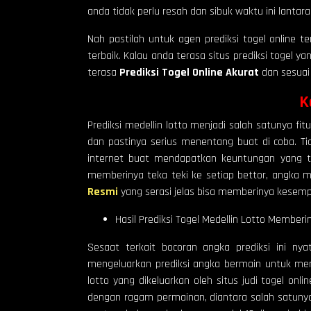
anda tidak perlu resah dan sibuk waktu ini lanta
Nah pastilah untuk agen prediksi togel online 
terbaik. Kalau anda terasa situs prediksi togel ya
terasa
Prediksi Togel Online Akurat
dan sesuai
K
Prediksi medellin lotto menjadi salah satunya fi
dan pastinya serius menentang buat di coba. Ti
internet buat mendapatkan keuntungan yang tid
memberinya teka teki ke setiap bettor, angka 
Resmi
yang serasi jelas bisa memberinya kesemp
Hasil Prediksi Togel Medellin Lotto Member
Sesaat terkait bocoran angka prediksi ini ny
mengeluarkan prediksi angka bermain untuk mere
lotto yang dikeluarkan oleh situs judi togel on
dengan ragam permainan, diantara salah satuny