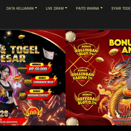
DATA KELUARAN
LIVE DRAW
PAITO WARNA
SYAIR TOGE