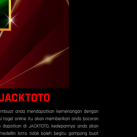
 JACKTOTO
embuat anda mendapatkan kemenangan dengan
ksi togel online itu akan memberikan anda bocoran
nda dapatkan di JACKTOTO, kedepannya anda akan
medellin lotto tidak boleh begitu gampang buat