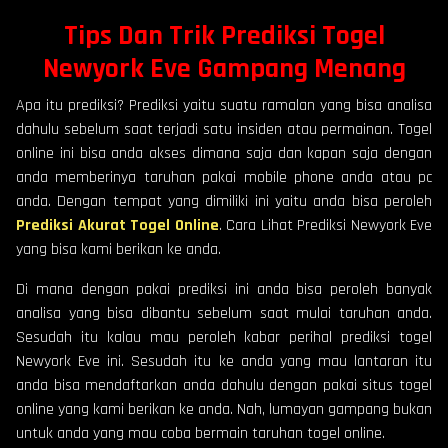
Tips
Dan Trik
Prediksi Togel
Newyork Eve Gampang Menang
Apa itu prediksi? Prediksi yaitu suatu ramalan yang bisa analisa
dahulu sebelum saat terjadi satu insiden atau permainan. Togel
online ini bisa anda akses dimana saja dan kapan saja dengan
anda memberinya taruhan pakai mobile phone anda atau pc
anda. Dengan tempat yang dimiliki ini yaitu anda bisa peroleh
Prediksi Akurat Togel Online
. Cara Lihat Prediksi Newyork Eve
yang bisa kami berikan ke anda.
Di mana dengan pakai prediksi ini anda bisa peroleh banyak
analisa yang bisa dibantu sebelum saat mulai taruhan anda.
Sesudah itu kalau mau peroleh kabar perihal prediksi togel
Newyork Eve ini. Sesudah itu ke anda yang mau lantaran itu
anda bisa mendaftarkan anda dahulu dengan pakai situs togel
online yang kami berikan ke anda. Nah, lumayan gampang bukan
untuk anda yang mau coba bermain taruhan togel online.