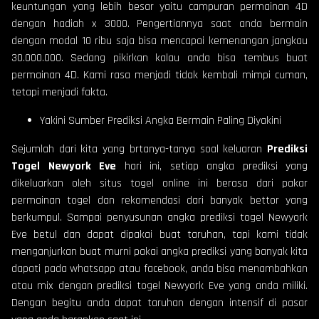
keuntungan yang lebih besar yaitu campuran permainan 4D
dengan hadiah x 3000. Pengertiannya saat anda bermain
dengan modal 10 ribu saja bisa mencapai kemenangan jangkau
30.000.000. Sedang pikirkan kalau anda bisa tembus buat
permainan 4D. Kami rasa menjadi tidak kembali mimpi cuman,
tetapi menjadi fakta.
Yakini Sumber Prediksi Angka Bermain Paling Diyakini
Sejumlah dari kita yang brtanya-tanya soal keluaran
Prediksi
Togel Newyork Eve
hari ini, setiap angka prediksi yang
dikeluarkan oleh situs togel online ini berasa dari pakar
permainan togel dan rekomendasi dari banyak bettor yang
berkumpul. Sampai penyusunan angka prediksi togel Newyork
Eve betul dan dapat dipakai buat taruhan, tapi kami tidak
menganjurkan buat murni pakai angka prediksi yang banyak kita
dapati pada whatsapp atau facebook, anda bisa menambahkan
atau mix dengan prediksi togel Newyork Eve yang anda miliki.
Dengan begitu anda dapat taruhan dengan intensif di pasar