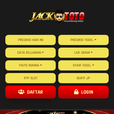
PREDIKSI HARI INI
PREDIKSI TOGEL
DATA KELUARAN
LIVE DRAW
PAITO WARNA
SYAIR TOGEL
RTP SLOT
BUKTI JP
DAFTAR
LOGIN