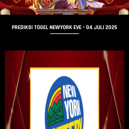
PREDIKSI TOGEL NEWYORK EVE – 04 JULI 2025