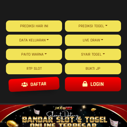
PREDIKSI HARI INI
PREDIKSI TOGEL
DATA KELUARAN
LIVE DRAW
PAITO WARNA
SYAIR TOGEL
RTP SLOT
BUKTI JP
DAFTAR
LOGIN