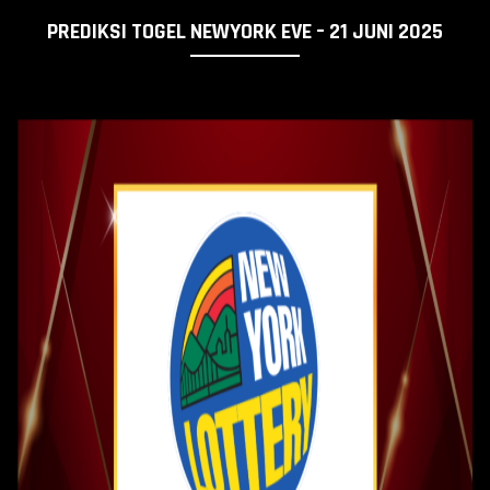
PREDIKSI TOGEL NEWYORK EVE – 21 JUNI 2025