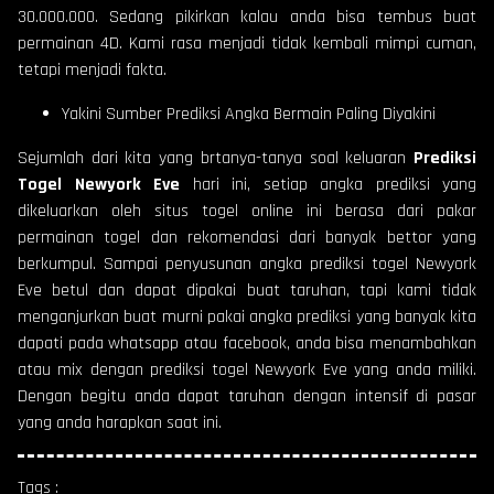
30.000.000. Sedang pikirkan kalau anda bisa tembus buat
permainan 4D. Kami rasa menjadi tidak kembali mimpi cuman,
tetapi menjadi fakta.
Yakini Sumber Prediksi Angka Bermain Paling Diyakini
Sejumlah dari kita yang brtanya-tanya soal keluaran
Prediksi
Togel Newyork Eve
hari ini, setiap angka prediksi yang
dikeluarkan oleh situs togel online ini berasa dari pakar
permainan togel dan rekomendasi dari banyak bettor yang
berkumpul. Sampai penyusunan angka prediksi togel Newyork
Eve betul dan dapat dipakai buat taruhan, tapi kami tidak
menganjurkan buat murni pakai angka prediksi yang banyak kita
dapati pada whatsapp atau facebook, anda bisa menambahkan
atau mix dengan prediksi togel Newyork Eve yang anda miliki.
Dengan begitu anda dapat taruhan dengan intensif di pasar
yang anda harapkan saat ini.
Tags :