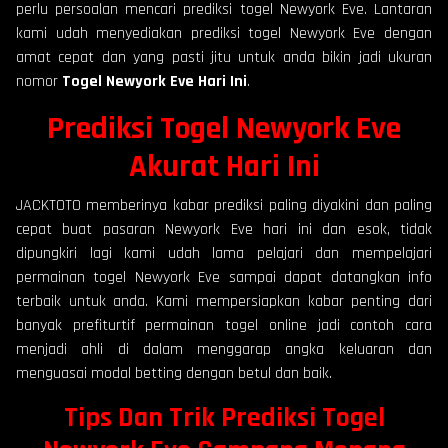
perlu persoalan mencari prediksi togel Newyork Eve. Lantaran
kami udah menyediakan prediksi togel Newyork Eve dengan
amat cepat dan yang pasti jitu untuk anda bikin jadi ukuran
nomor
Togel Newyork Eve Hari Ini
.
Prediksi Togel Newyork Eve
Akurat Hari Ini
JACKTOTO memberinya kabar prediksi paling diyakini dan paling
cepat buat pasaran Newyork Eve hari ini dan esok, tidak
dipungkiri lagi kami udah lama pelajari dan mempelajari
permainan togel Newyork Eve sampai dapat datangkan info
terbaik untuk anda. Kami mempersiapkan kabar penting dari
banyak prefiturtif permainan togel online jadi contoh cara
menjadi ahli di dalam menggarap angka keluaran dan
menguasai modal betting dengan betul dan baik.
Tips
Dan Trik
Prediksi Togel