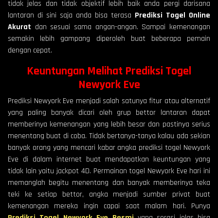
tidak jelas dan tidak objektif lebih baik anda pergi darisana
lantaran di sini saja anda bisa terasa
Prediksi Togel Online
Akurat
dan sesuai sama angan-angan. Sampai kemenangan
semakin lebih gampang diperoleh buat beberapa pemain
dengan cepat.
Keuntungan
Melihat
Prediksi Togel
Newyork Eve
Prediksi Newyork Eve menjadi salah satunya fitur atau alternatif
yang paling banyak dicari oleh grup bettor lantaran dapat
memberinya kemenangan yang lebih besar dan pastinya serius
menentang buat di coba. Tidak bertanya-tanya kalau ada sekian
banyak orang yang mencari kabar angka prediksi togel Newyork
Eve di dalam internet buat mendapatkan keuntungan yang
tidak lain yaitu jackpot 4D. Permainan togel Newyork Eve hari ini
memanglah begitu menentang dan banyak memberinya teka
teki ke setiap bettor, angka menjadi sumber privat buat
kemenangan mereka ingin capai saat malam hari. Punya
Prediksi Togel Newyork Eve Resmi
yang serasi jelas bisa