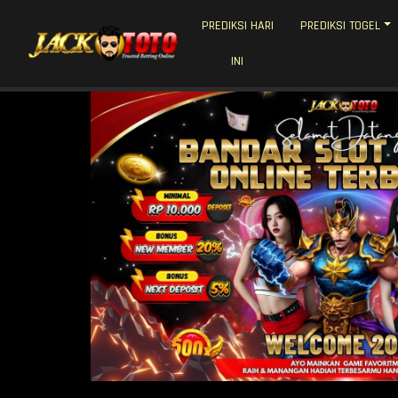
PREDIKSI HARI
PREDIKSI TOGEL
INI