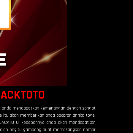
 JACKTOTO
t anda mendapatkan kemenangan dengan sangat
line itu akan memberikan anda bocoran angka togel
 di JACKTOTO, kedepannya anda akan mendapatkan
ak boleh begitu gampang buat memasangkan nomor