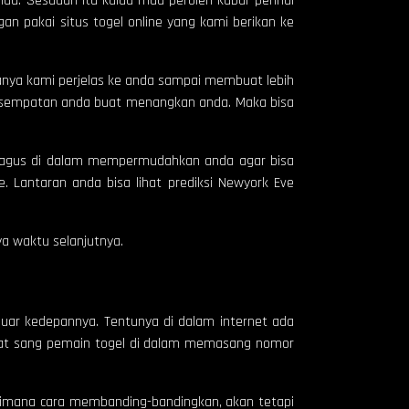
nda. Sesudah itu kalau mau peroleh kabar perihal
an pakai situs togel online yang kami berikan ke
enanya kami perjelas ke anda sampai membuat lebih
esempatan anda buat menangkan anda. Maka bisa
g bagus di dalam mempermudahkan anda agar bisa
 Lantaran anda bisa lihat prediksi Newyork Eve
ya waktu selanjutnya.
uar kedepannya. Tentunya di dalam internet ada
 buat sang pemain togel di dalam memasang nomor
gaimana cara membanding-bandingkan, akan tetapi