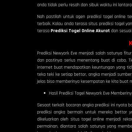
anda tidak perlu resah dan sibuk waktu ini lanta
Nah pastilah untuk agen prediksi togel online 
terbaik. Kalau anda terasa situs prediksi togel ya
terasa
Prediksi Togel Online Akurat
dan sesuai
Prediksi Newyork Eve menjadi salah satunya fitu
dan pastinya serius menentang buat di coba. T
internet buat mendapatkan keuntungan yang tida
teka teki ke setiap bettor, angka menjadi sumbe
jelas bisa memberinya kesempatan ke kita buat m
Hasil Prediksi Togel Newyork Eve Memberin
Sesaat terkait bocoran angka prediksi ini nyata
prediksi angka bermain untuk mereka bettor y
dikeluarkan oleh situs togel online menjadi r
permainan, diantara salah satunya yang membe