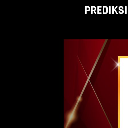
PREDIKSI