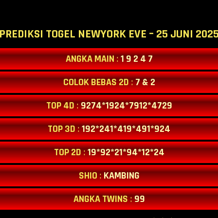
PREDIKSI TOGEL NEWYORK EVE – 25 JUNI 202
ANGKA MAIN
:
1 9 2 4 7
COLOK BEBAS 2D
:
7 & 2
TOP 4D
:
9274*1924*7912*4729
TOP 3D
:
192*241*419*491*924
TOP 2D
:
19*92*21*94*12*24
SHIO
:
KAMBING
ANGKA TWINS
:
99