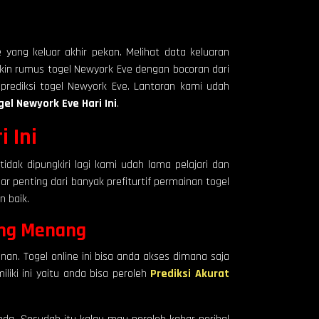
 yang keluar akhir pekan. Melihat data keluaran
in rumus togel Newyork Eve dengan bocoran dari
 prediksi togel Newyork Eve. Lantaran kami udah
gel Newyork Eve Hari Ini
.
 Ini
idak dipungkiri lagi kami udah lama pelajari dan
 penting dari banyak prefiturtif permainan togel
n baik.
ang Menang
nan. Togel online ini bisa anda akses dimana saja
ki ini yaitu anda bisa peroleh
Prediksi Akurat