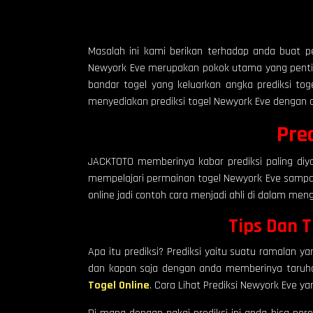
Masalah ini kami berikan terhadap anda buat pe
Newyork Eve merupakan pokok utama yang pentin
bandar togel yang keluarkan angka prediksi tog
menyediakan prediksi togel Newyork Eve dengan a
Pre
JACKTOTO memberinya kabar prediksi paling diyak
mempelajari permainan togel Newyork Eve sampai 
online jadi contoh cara menjadi ahli di dalam me
Tips
Dan T
Apa itu prediksi? Prediksi yaitu suatu ramalan y
dan kapan saja dengan anda memberinya taruhan
Togel Online
. Cara Lihat Prediksi Newyork Eve ya