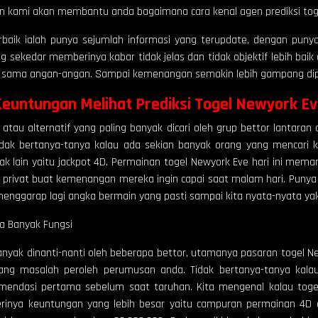
ran kami akan membantu anda bagaimana cara kenal agen prediksi togel
terbaik ialah punya sejumlah informasi yang terupdate, dengan puny
ng sekedar memberinya kabar tidak jelas dan tidak objektif lebih baik 
 sama angan-angan. Sampai kemenangan semakin lebih gampang dip
Keuntungan
Melihat
Prediksi Togel Newyork E
r atau alternatif yang paling banyak dicari oleh grup bettor lanta
idak bertanya-tanya kalau ada sekian banyak orang yang mencari k
k lain yaitu jackpot 4D. Permainan togel Newyork Eve hari ini me
r privat buat kemenangan mereka ingin capai saat malam hari. Puny
enggarap lagi angka bermain yang pasti sampai kita nyata-nyata yak
ya Banyak Fungsi
 banyak dinanti-nanti oleh beberapa bettor, utamanya pasaran togel
ang masalah peroleh perumusan anda. Tidak bertanya-tanya kalau
ekomendasi pertama sebelum saat taruhan. Kita mengenal kalau tog
rinya keuntungan yang lebih besar yaitu campuran permainan 4D 