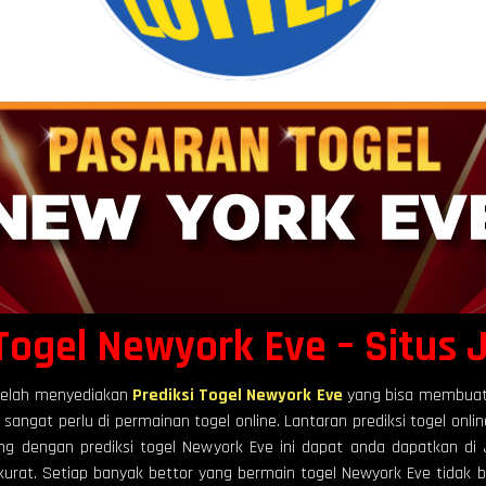
 Togel Newyork Eve
–
Situs
 telah menyediakan
Prediksi Togel Newyork Eve
yang bisa membua
k sangat perlu di permainan togel online. Lantaran prediksi togel on
tung dengan prediksi togel Newyork Eve ini dapat anda dapatkan
 akurat. Setiap banyak bettor yang bermain togel Newyork Eve tid