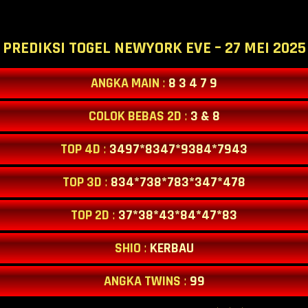
PREDIKSI TOGEL NEWYORK EVE – 27 MEI 2025
ANGKA MAIN
:
8 3 4 7 9
COLOK BEBAS 2D
:
3 & 8
TOP 4D
:
3497*8347*9384*7943
TOP 3D
:
834*738*783*347*478
TOP 2D
:
37*38*43*84*47*83
SHIO
:
KERBAU
ANGKA TWINS
:
99