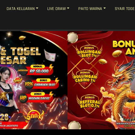
DATA KELUARAN
LIVE DRAW
PAITO WARNA
SYAIR TOGE