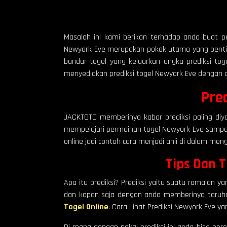
Masalah ini kami berikan terhadap anda buat pe
Newyork Eve merupakan pokok utama yang pentin
bandar togel yang keluarkan angka prediksi tog
menyediakan prediksi togel Newyork Eve dengan a
Pre
JACKTOTO memberinya kabar prediksi paling diyak
mempelajari permainan togel Newyork Eve sampai 
online jadi contoh cara menjadi ahli di dalam me
Tips
Dan T
Apa itu prediksi? Prediksi yaitu suatu ramalan y
dan kapan saja dengan anda memberinya taruhan
Togel Online
. Cara Lihat Prediksi Newyork Eve ya