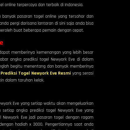
 online terpercaya dan terbaik di Indonesia.
a banyak pasaran togel online yang tersohor dan
anda pergi darisana lantaran di sini saja anda bisa
eroleh buat beberapa pemain dengan cepat.
ve
ran dapat memberinya kemenangan yang lebih besar
abar angka prediksi togel Newyork Eve di dalam
manglah begitu menentang dan banyak memberinya
a
Prediksi Togel Newyork Eve Resmi
yang serasi
in dalam taruhan kelak.
 Newyork Eve yang setiap waktu akan mengeluarkan
 setiap angka prediksi togel Newyork Eve yang
el Newyork Eve jadi pasaran togel dengan ragam
dengan hadiah x 3000. Pengertiannya saat anda