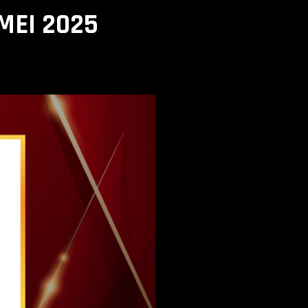
MEI 2025