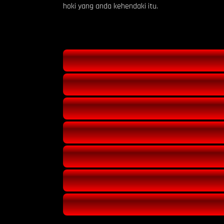
hoki yang anda kehendaki itu.