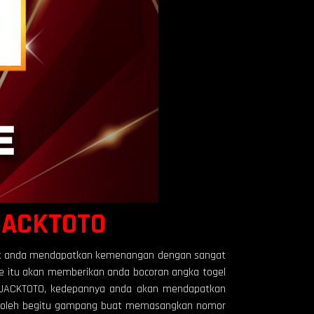
 JACKTOTO
t anda mendapatkan kemenangan dengan sangat
line itu akan memberikan anda bocoran angka togel
 di JACKTOTO, kedepannya anda akan mendapatkan
ak boleh begitu gampang buat memasangkan nomor