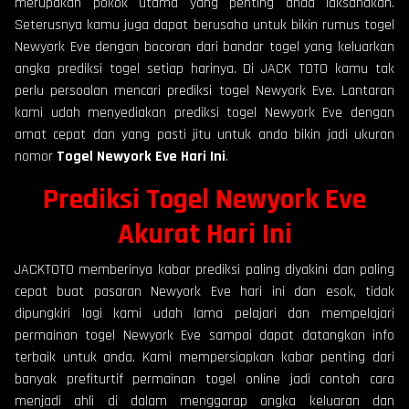
merupakan pokok utama yang penting anda laksanakan.
Seterusnya kamu juga dapat berusaha untuk bikin rumus togel
Newyork Eve dengan bocoran dari bandar togel yang keluarkan
angka prediksi togel setiap harinya. Di JACK TOTO kamu tak
perlu persoalan mencari prediksi togel Newyork Eve. Lantaran
kami udah menyediakan prediksi togel Newyork Eve dengan
amat cepat dan yang pasti jitu untuk anda bikin jadi ukuran
nomor
Togel Newyork Eve Hari Ini
.
Prediksi Togel Newyork Eve
Akurat Hari Ini
JACKTOTO memberinya kabar prediksi paling diyakini dan paling
cepat buat pasaran Newyork Eve hari ini dan esok, tidak
dipungkiri lagi kami udah lama pelajari dan mempelajari
permainan togel Newyork Eve sampai dapat datangkan info
terbaik untuk anda. Kami mempersiapkan kabar penting dari
banyak prefiturtif permainan togel online jadi contoh cara
menjadi ahli di dalam menggarap angka keluaran dan