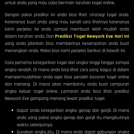
untuk anda yang mau coba bermain taruhan togel online.
Dengan pakai prediksi ini anda bisa lihat strategi togel anda.
Karenanya buat anda yang mau kenali cara lihatnya karenanya
kami perjelas ke anda sampai membuat lebih mudah anda
dalam taruhan anda. Dan
Prediksi Togel Newyork Eve Hari Ini
yang anda jalankan bisa memberinya kesempatan anda buat
menangkan anda. Maka bisa kami perjelas berikut di bawah ini.
Cara pertama kategorikan togel dari angka tinggi hingga sampai
angka rendah. Di mana anda bisa lihat cara yang bagus di dalam
mempermudahkan anda agar bisa peroleh bocoran togel online
dan menang. Di mana akan membantu anda buat campuran
angka keluar togel online. Lantaran anda bisa lihat prediksi
Newyork Eve gampang menang lewat prediksi togel.
Dapat anda kategorikan angka genap dan ganjil. Di mana
anda yang pakai angka genap dan ganjil itu mengikutinya
waktu selanjutnya.
Gunakan angka jitu. Di mana anda dapat gabungan angka