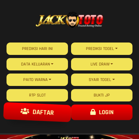
PREDIKSI HARI INI
PREDIKSI TOGEL
DATA KELUARAN
LIVE DRAW
PAITO WARNA
SYAIR TOGEL
RTP SLOT
BUKTI JP
DAFTAR
LOGIN