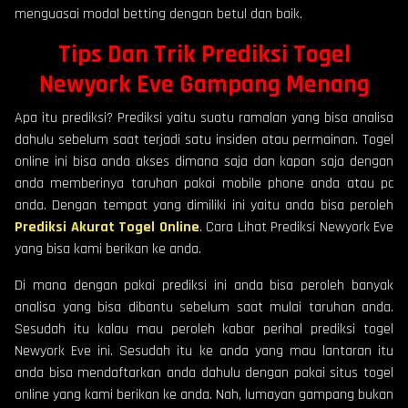
menguasai modal betting dengan betul dan baik.
Tips
Dan Trik
Prediksi Togel
Newyork Eve Gampang Menang
Apa itu prediksi? Prediksi yaitu suatu ramalan yang bisa analisa
dahulu sebelum saat terjadi satu insiden atau permainan. Togel
online ini bisa anda akses dimana saja dan kapan saja dengan
anda memberinya taruhan pakai mobile phone anda atau pc
anda. Dengan tempat yang dimiliki ini yaitu anda bisa peroleh
Prediksi Akurat Togel Online
. Cara Lihat Prediksi Newyork Eve
yang bisa kami berikan ke anda.
Di mana dengan pakai prediksi ini anda bisa peroleh banyak
analisa yang bisa dibantu sebelum saat mulai taruhan anda.
Sesudah itu kalau mau peroleh kabar perihal prediksi togel
Newyork Eve ini. Sesudah itu ke anda yang mau lantaran itu
anda bisa mendaftarkan anda dahulu dengan pakai situs togel
online yang kami berikan ke anda. Nah, lumayan gampang bukan