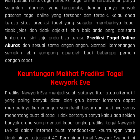
Nah pastilah untuk agen prediksi togel online terbaik ialah punya
sejumlah informasi yang terupdate, dengan punya banyak
pasaran togel online yang tersohor dan terbaik. Kalau anda
terasa situs prediksi togel yang sekedar memberinya kabar
tidak jelas dan tidak objektif lebih baik anda pergi darisana
lantaran di sini saja anda bisa terasa
Prediksi Togel Online
Akurat
dan sesuai sama angan-angan. Sampai kemenangan
semakin lebih gampang diperoleh buat beberapa pemain
dengan cepat.
Keuntungan
Melihat
Prediksi Togel
Newyork Eve
Prediksi Newyork Eve menjadi salah satunya fitur atau alternatif
yang paling banyak dicari oleh grup bettor lantaran dapat
memberinya kemenangan yang lebih besar dan pastinya serius
menentang buat di coba. Tidak bertanya-tanya kalau ada sekian
banyak orang yang mencari kabar angka prediksi togel Newyork
Eve di dalam internet buat mendapatkan keuntungan yang
tidak lain yaitu jackpot 4D. Permainan togel Newyork Eve hari ini