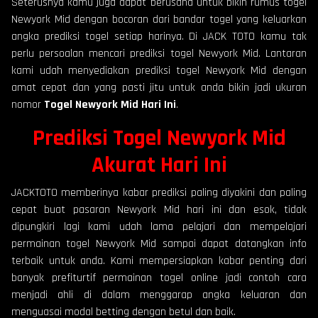
Seterusnya kamu juga dapat berusaha untuk bikin rumus togel
Newyork Mid dengan bocoran dari bandar togel yang keluarkan
angka prediksi togel setiap harinya. Di JACK TOTO kamu tak
perlu persoalan mencari prediksi togel Newyork Mid. Lantaran
kami udah menyediakan prediksi togel Newyork Mid dengan
amat cepat dan yang pasti jitu untuk anda bikin jadi ukuran
nomor
Togel Newyork Mid Hari Ini
.
Prediksi Togel Newyork Mid
Akurat Hari Ini
JACKTOTO memberinya kabar prediksi paling diyakini dan paling
cepat buat pasaran Newyork Mid hari ini dan esok, tidak
dipungkiri lagi kami udah lama pelajari dan mempelajari
permainan togel Newyork Mid sampai dapat datangkan info
terbaik untuk anda. Kami mempersiapkan kabar penting dari
banyak prefiturtif permainan togel online jadi contoh cara
menjadi ahli di dalam menggarap angka keluaran dan
menguasai modal betting dengan betul dan baik.