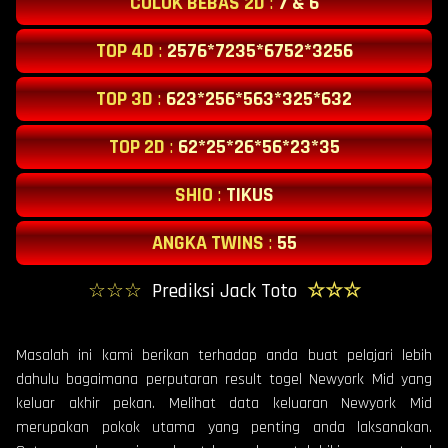
COLOK BEBAS 2D
:
7 & 6
TOP 4D
:
2576*7235*6752*3256
TOP 3D
:
623*256*563*325*632
TOP 2D
:
62*25*26*56*23*35
SHIO
:
TIKUS
ANGKA TWINS
:
55
☆☆☆
Prediksi Jack Toto
☆☆☆
Masalah ini kami berikan terhadap anda buat pelajari lebih
dahulu bagaimana perputaran result togel Newyork Mid yang
keluar akhir pekan. Melihat data keluaran Newyork Mid
merupakan pokok utama yang penting anda laksanakan.