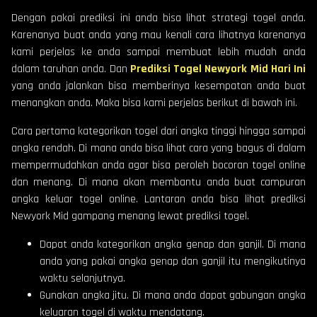
Dengan pakai prediksi ini anda bisa lihat strategi togel anda.
Karenanya buat anda yang mau kenali cara lihatnya karenanya
kami perjelas ke anda sampai membuat lebih mudah anda
dalam taruhan anda. Dan
Prediksi Togel Newyork Mid Hari Ini
yang anda jalankan bisa memberinya kesempatan anda buat
menangkan anda. Maka bisa kami perjelas berikut di bawah ini.
Cara pertama kategorikan togel dari angka tinggi hingga sampai
angka rendah. Di mana anda bisa lihat cara yang bagus di dalam
mempermudahkan anda agar bisa peroleh bocoran togel online
dan menang. Di mana akan membantu anda buat campuran
angka keluar togel online. Lantaran anda bisa lihat prediksi
Newyork Mid gampang menang lewat prediksi togel.
Dapat anda kategorikan angka genap dan ganjil. Di mana
anda yang pakai angka genap dan ganjil itu mengikutinya
waktu selanjutnya.
Gunakan angka jitu. Di mana anda dapat gabungan angka
keluaran togel di waktu mendatang.