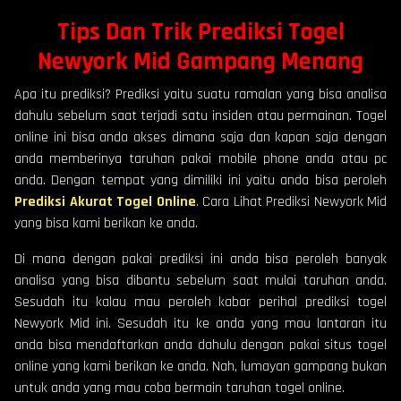
Tips
Dan Trik
Prediksi Togel
Newyork Mid Gampang Menang
Apa itu prediksi? Prediksi yaitu suatu ramalan yang bisa analisa
dahulu sebelum saat terjadi satu insiden atau permainan. Togel
online ini bisa anda akses dimana saja dan kapan saja dengan
anda memberinya taruhan pakai mobile phone anda atau pc
anda. Dengan tempat yang dimiliki ini yaitu anda bisa peroleh
Prediksi Akurat Togel Online
. Cara Lihat Prediksi Newyork Mid
yang bisa kami berikan ke anda.
Di mana dengan pakai prediksi ini anda bisa peroleh banyak
analisa yang bisa dibantu sebelum saat mulai taruhan anda.
Sesudah itu kalau mau peroleh kabar perihal prediksi togel
Newyork Mid ini. Sesudah itu ke anda yang mau lantaran itu
anda bisa mendaftarkan anda dahulu dengan pakai situs togel
online yang kami berikan ke anda. Nah, lumayan gampang bukan
untuk anda yang mau coba bermain taruhan togel online.