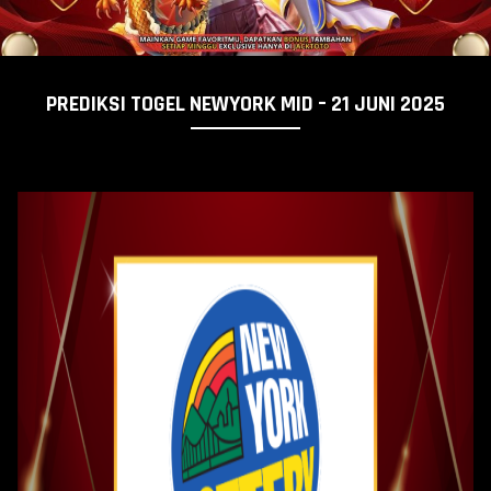
PREDIKSI TOGEL NEWYORK MID – 21 JUNI 2025