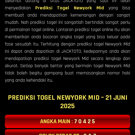
Selamat datang di situs JACKTOTO yang saat ini telah
menyediakan
Prediksi Togel Newyork Mid
yang bisa
membuat anda mendapatkan kemenangan dengan sangat
mudah. Nah prediksi togel ini sangatlah bertindak sangat perlu
di permainan togel online. Lantaran prediksi togel online itu akan
memberikan anda bocoran angka togel yang bisa keluar pada
fase sesudah itu. Terhitung dengan prediksi togel Newyork Mid
ini dapat anda dapatkan di JACKTOTO, kedepannya anda akan
mendapatkan prediksi togel Newyork Mid secara lengkap dan
akurat. Setiap banyak bettor yang bermain togel Newyork Mid
tidak boleh begitu gampang buat memasangkan nomor hoki
yang anda kehendaki itu.
PREDIKSI TOGEL NEWYORK MID – 21 JUNI
2025
ANGKA MAIN
:
7 0 4 2 5