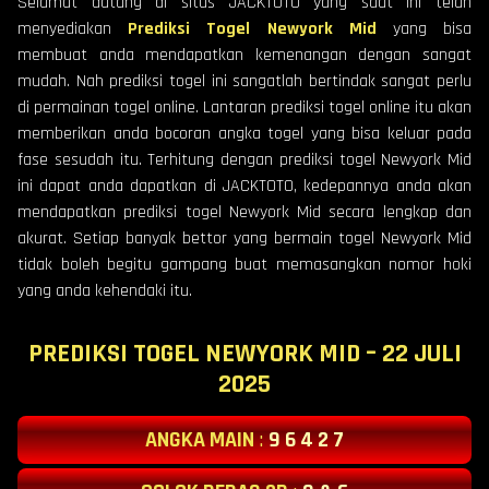
Selamat datang di situs JACKTOTO yang saat ini telah
menyediakan
Prediksi Togel Newyork Mid
yang bisa
membuat anda mendapatkan kemenangan dengan sangat
mudah. Nah prediksi togel ini sangatlah bertindak sangat perlu
di permainan togel online. Lantaran prediksi togel online itu akan
memberikan anda bocoran angka togel yang bisa keluar pada
fase sesudah itu. Terhitung dengan prediksi togel Newyork Mid
ini dapat anda dapatkan di JACKTOTO, kedepannya anda akan
mendapatkan prediksi togel Newyork Mid secara lengkap dan
akurat. Setiap banyak bettor yang bermain togel Newyork Mid
tidak boleh begitu gampang buat memasangkan nomor hoki
yang anda kehendaki itu.
PREDIKSI TOGEL NEWYORK MID – 22 JULI
2025
ANGKA MAIN
:
9 6 4 2 7