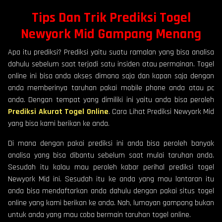
Tips
Dan Trik
Prediksi Togel
Newyork Mid Gampang Menang
Apa itu prediksi? Prediksi yaitu suatu ramalan yang bisa analisa
dahulu sebelum saat terjadi satu insiden atau permainan. Togel
online ini bisa anda akses dimana saja dan kapan saja dengan
anda memberinya taruhan pakai mobile phone anda atau pc
anda. Dengan tempat yang dimiliki ini yaitu anda bisa peroleh
Prediksi Akurat Togel Online
. Cara Lihat Prediksi Newyork Mid
yang bisa kami berikan ke anda.
Di mana dengan pakai prediksi ini anda bisa peroleh banyak
analisa yang bisa dibantu sebelum saat mulai taruhan anda.
Sesudah itu kalau mau peroleh kabar perihal prediksi togel
Newyork Mid ini. Sesudah itu ke anda yang mau lantaran itu
anda bisa mendaftarkan anda dahulu dengan pakai situs togel
online yang kami berikan ke anda. Nah, lumayan gampang bukan
untuk anda yang mau coba bermain taruhan togel online.