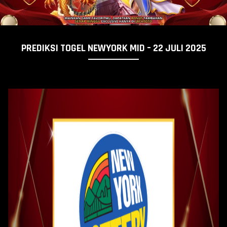
PREDIKSI TOGEL NEWYORK MID – 22 JULI 2025