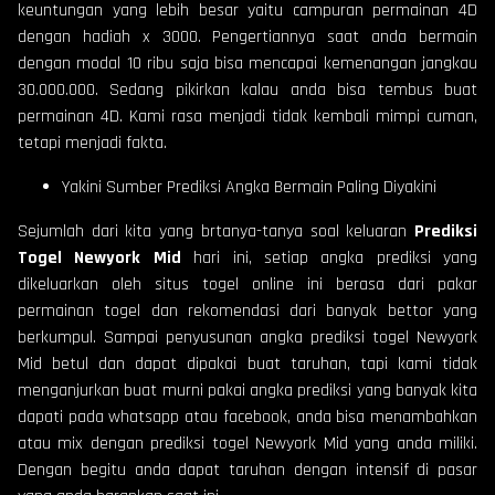
keuntungan yang lebih besar yaitu campuran permainan 4D
dengan hadiah x 3000. Pengertiannya saat anda bermain
dengan modal 10 ribu saja bisa mencapai kemenangan jangkau
30.000.000. Sedang pikirkan kalau anda bisa tembus buat
permainan 4D. Kami rasa menjadi tidak kembali mimpi cuman,
tetapi menjadi fakta.
Yakini Sumber Prediksi Angka Bermain Paling Diyakini
Sejumlah dari kita yang brtanya-tanya soal keluaran
Prediksi
Togel Newyork Mid
hari ini, setiap angka prediksi yang
dikeluarkan oleh situs togel online ini berasa dari pakar
permainan togel dan rekomendasi dari banyak bettor yang
berkumpul. Sampai penyusunan angka prediksi togel Newyork
Mid betul dan dapat dipakai buat taruhan, tapi kami tidak
menganjurkan buat murni pakai angka prediksi yang banyak kita
dapati pada whatsapp atau facebook, anda bisa menambahkan
atau mix dengan prediksi togel Newyork Mid yang anda miliki.
Dengan begitu anda dapat taruhan dengan intensif di pasar