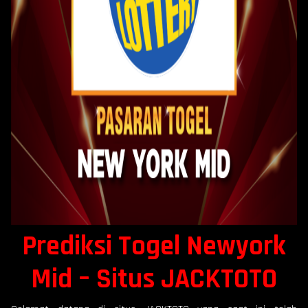
Prediksi Togel Newyork
Mid
–
Situs JACKTOTO