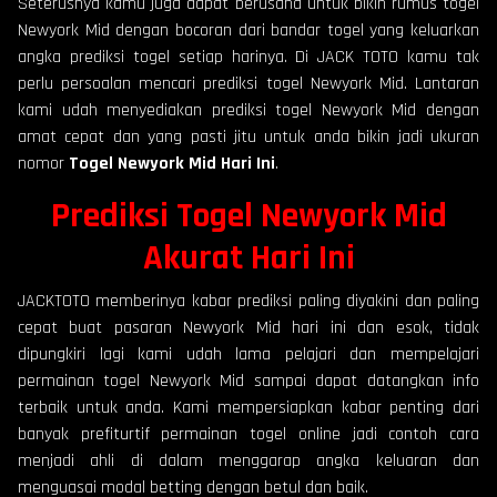
Seterusnya kamu juga dapat berusaha untuk bikin rumus togel
Newyork Mid dengan bocoran dari bandar togel yang keluarkan
angka prediksi togel setiap harinya. Di JACK TOTO kamu tak
perlu persoalan mencari prediksi togel Newyork Mid. Lantaran
kami udah menyediakan prediksi togel Newyork Mid dengan
amat cepat dan yang pasti jitu untuk anda bikin jadi ukuran
nomor
Togel Newyork Mid Hari Ini
.
Prediksi Togel Newyork Mid
Akurat Hari Ini
JACKTOTO memberinya kabar prediksi paling diyakini dan paling
cepat buat pasaran Newyork Mid hari ini dan esok, tidak
dipungkiri lagi kami udah lama pelajari dan mempelajari
permainan togel Newyork Mid sampai dapat datangkan info
terbaik untuk anda. Kami mempersiapkan kabar penting dari
banyak prefiturtif permainan togel online jadi contoh cara
menjadi ahli di dalam menggarap angka keluaran dan
menguasai modal betting dengan betul dan baik.