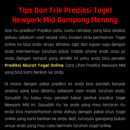
Tips
Dan Trik
Prediksi Togel
Newyork Mid Gampang Menang
Apa itu prediksi? Prediksi yaitu suatu ramalan yang bisa analisa
dahulu sebelum saat terjadi satu insiden atau permainan. Togel
online ini bisa anda akses dimana saja dan kapan saja dengan
anda memberinya taruhan pakai mobile phone anda atau pc
anda. Dengan tempat yang dimiliki ini yaitu anda bisa peroleh
Prediksi Akurat Togel Online
. Cara Lihat Prediksi Newyork Mid
yang bisa kami berikan ke anda.
Di mana dengan pakai prediksi ini anda bisa peroleh banyak
analisa yang bisa dibantu sebelum saat mulai taruhan anda.
Sesudah itu kalau mau peroleh kabar perihal prediksi togel
Newyork Mid ini. Sesudah itu ke anda yang mau lantaran itu
anda bisa mendaftarkan anda dahulu dengan pakai situs togel
online yang kami berikan ke anda. Nah, lumayan gampang bukan
untuk anda yang mau coba bermain taruhan togel online.