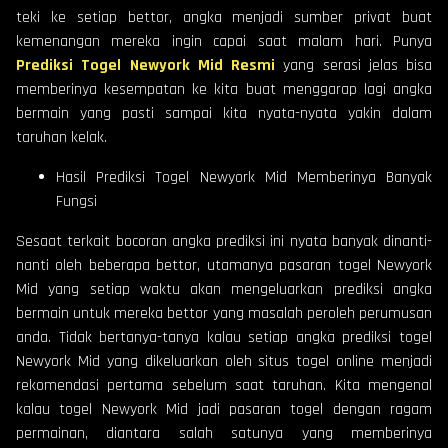
teki ke setiap bettor, angka menjadi sumber privat buat
kemenangan mereka ingin capai saat malam hari. Punya
Prediksi Togel Newyork Mid Resmi
yang serasi jelas bisa
memberinya kesempatan ke kita buat menggarap lagi angka
bermain yang pasti sampai kita nyata-nyata yakin dalam
taruhan kelak.
Hasil Prediksi Togel Newyork Mid Memberinya Banyak
Fungsi
Sesaat terkait bocoran angka prediksi ini nyata banyak dinanti-
nanti oleh beberapa bettor, utamanya pasaran togel Newyork
Mid yang setiap waktu akan mengeluarkan prediksi angka
bermain untuk mereka bettor yang masalah peroleh perumusan
anda. Tidak bertanya-tanya kalau setiap angka prediksi togel
Newyork Mid yang dikeluarkan oleh situs togel online menjadi
rekomendasi pertama sebelum saat taruhan. Kita mengenal
kalau togel Newyork Mid jadi pasaran togel dengan ragam
permainan, diantara salah satunya yang memberinya