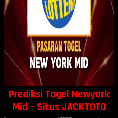
Prediksi Togel Newyork
Mid
–
Situs JACKTOTO