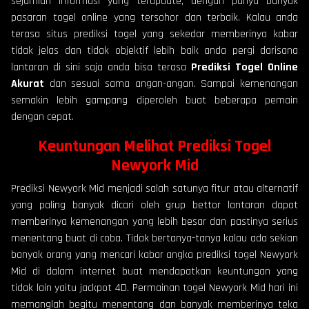
sejumlah informasi yang terupdate, dengan punya banyak
pasaran togel online yang tersohor dan terbaik. Kalau anda
terasa situs prediksi togel yang sekedar memberinya kabar
tidak jelas dan tidak objektif lebih baik anda pergi darisana
lantaran di sini saja anda bisa terasa
Prediksi Togel Online
Akurat
dan sesuai sama angan-angan. Sampai kemenangan
semakin lebih gampang diperoleh buat beberapa pemain
dengan cepat.
Keuntungan
Melihat
Prediksi Togel
Newyork Mid
Prediksi Newyork Mid menjadi salah satunya fitur atau alternatif
yang paling banyak dicari oleh grup bettor lantaran dapat
memberinya kemenangan yang lebih besar dan pastinya serius
menentang buat di coba. Tidak bertanya-tanya kalau ada sekian
banyak orang yang mencari kabar angka prediksi togel Newyork
Mid di dalam internet buat mendapatkan keuntungan yang
tidak lain yaitu jackpot 4D. Permainan togel Newyork Mid hari ini
memanglah begitu menentang dan banyak memberinya teka