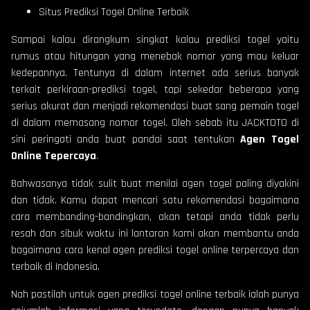
Situs Prediksi Togel Online Terbaik
Sampai kalau dirangkum singkat kalau prediksi togel yaitu
rumus atau hitungan yang menebak nomor yang mau keluar
kedepannya. Tentunya di dalam internet ada serius banyak
terkait perkiraan-prediksi togel, tapi sekedar beberapa yang
serius akurat dan menjadi rekomendasi buat sang pemain togel
di dalam memasang nomor togel. Oleh sebab itu JACKTOTO di
sini peringati anda buat pandai saat tentukan
Agen Togel
Online Tepercaya
.
Bahwasanya tidak sulit buat menilai agen togel paling diyakini
dan tidak. Kamu dapat mencari satu rekomendasi bagaimana
cara membanding-bandingkan, akan tetapi anda tidak perlu
resah dan sibuk waktu ini lantaran kami akan membantu anda
bagaimana cara kenal agen prediksi togel online terpercaya dan
terbaik di Indonesia.
Nah pastilah untuk agen prediksi togel online terbaik ialah punya