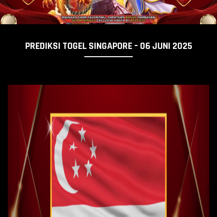
PREDIKSI TOGEL SINGAPORE – 06 JUNI 2025