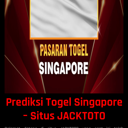
Prediksi Togel Singapore
–
Situs JACKTOTO