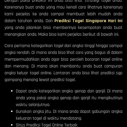
Dengan pakai prediksi ini anda bisa lihat strategi togel anda.
Karenanya buat anda yang mau kenali cara lihatnya karenanya
kami perjelas ke anda sampai membuat lebih mudah anda
dalam taruhan anda. Dan
Prediksi Togel Singapore Hari Ini
yang anda jalankan bisa memberinya kesempatan anda buat
menangkan anda. Maka bisa kami perjelas berikut di bawah ini.
Cara pertama kategorikan togel dari angka tinggi hingga sampai
angka rendah. Di mana anda bisa lihat cara yang bagus di dalam
mempermudahkan anda agar bisa peroleh bocoran togel online
dan menang. Di mana akan membantu anda buat campuran
angka keluar togel online. Lantaran anda bisa lihat prediksi sgp
gampang menang lewat prediksi togel.
Dapat anda kategorikan angka genap dan ganjil. Di mana
anda yang pakai angka genap dan ganjil itu mengikutinya
waktu selanjutnya.
Gunakan angka jitu. Di mana anda dapat gabungan angka
keluaran togel di waktu mendatang.
Situs Prediksi Togel Online Terbaik