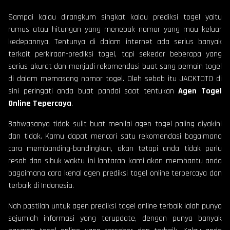
Sampai kalau dirangkum singkat kalau prediksi togel yaitu
rumus atau hitungan yang menebak nomor yang mau keluar
kedepannya. Tentunya di dalam internet ada serius banyak
terkait perkiraan-prediksi togel, tapi sekedar beberapa yang
serius akurat dan menjadi rekomendasi buat sang pemain togel
di dalam memasang nomor togel. Oleh sebab itu JACKTOTO di
sini peringati anda buat pandai saat tentukan
Agen Togel
Online Tepercaya
.
Bahwasanya tidak sulit buat menilai agen togel paling diyakini
dan tidak. Kamu dapat mencari satu rekomendasi bagaimana
cara membanding-bandingkan, akan tetapi anda tidak perlu
resah dan sibuk waktu ini lantaran kami akan membantu anda
bagaimana cara kenal agen prediksi togel online terpercaya dan
terbaik di Indonesia.
Nah pastilah untuk agen prediksi togel online terbaik ialah punya
sejumlah informasi yang terupdate, dengan punya banyak