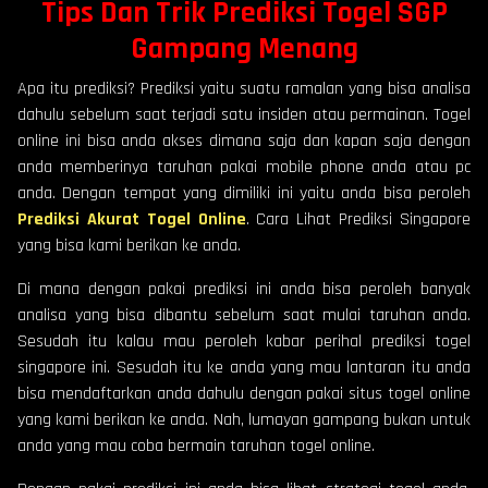
Tips
Dan Trik
Prediksi Togel SGP
Gampang Menang
Apa itu prediksi? Prediksi yaitu suatu ramalan yang bisa analisa
dahulu sebelum saat terjadi satu insiden atau permainan. Togel
online ini bisa anda akses dimana saja dan kapan saja dengan
anda memberinya taruhan pakai mobile phone anda atau pc
anda. Dengan tempat yang dimiliki ini yaitu anda bisa peroleh
Prediksi Akurat Togel Online
. Cara Lihat Prediksi Singapore
yang bisa kami berikan ke anda.
Di mana dengan pakai prediksi ini anda bisa peroleh banyak
analisa yang bisa dibantu sebelum saat mulai taruhan anda.
Sesudah itu kalau mau peroleh kabar perihal prediksi togel
singapore ini. Sesudah itu ke anda yang mau lantaran itu anda
bisa mendaftarkan anda dahulu dengan pakai situs togel online
yang kami berikan ke anda. Nah, lumayan gampang bukan untuk
anda yang mau coba bermain taruhan togel online.