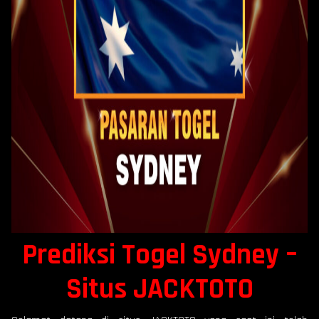
Prediksi Togel Sydney
–
Situs JACKTOTO