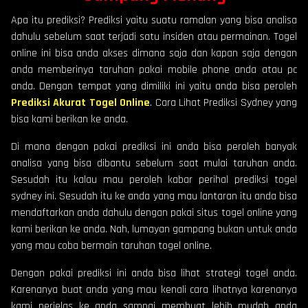
Apa itu prediksi? Prediksi yaitu suatu ramalan yang bisa analisa
dahulu sebelum saat terjadi satu insiden atau permainan. Togel
online ini bisa anda akses dimana saja dan kapan saja dengan
anda memberinya taruhan pakai mobile phone anda atau pc
anda. Dengan tempat yang dimiliki ini yaitu anda bisa peroleh
Prediksi Akurat Togel Online
. Cara Lihat Prediksi Sydney yang
bisa kami berikan ke anda.
Di mana dengan pakai prediksi ini anda bisa peroleh banyak
analisa yang bisa dibantu sebelum saat mulai taruhan anda.
Sesudah itu kalau mau peroleh kabar perihal prediksi togel
sydney ini. Sesudah itu ke anda yang mau lantaran itu anda bisa
mendaftarkan anda dahulu dengan pakai situs togel online yang
kami berikan ke anda. Nah, lumayan gampang bukan untuk anda
yang mau coba bermain taruhan togel online.
Dengan pakai prediksi ini anda bisa lihat strategi togel anda.
Karenanya buat anda yang mau kenali cara lihatnya karenanya
kami perjelas ke anda sampai membuat lebih mudah anda