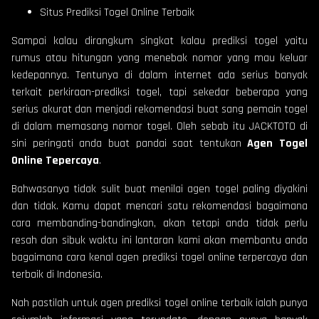
Situs Prediksi Togel Online Terbaik
Sampai kalau dirangkum singkat kalau prediksi togel yaitu
rumus atau hitungan yang menebak nomor yang mau keluar
kedepannya. Tentunya di dalam internet ada serius banyak
terkait perkiraan-prediksi togel, tapi sekedar beberapa yang
serius akurat dan menjadi rekomendasi buat sang pemain togel
di dalam memasang nomor togel. Oleh sebab itu JACKTOTO di
sini peringati anda buat pandai saat tentukan
Agen Togel
Online Tepercaya
.
Bahwasanya tidak sulit buat menilai agen togel paling diyakini
dan tidak. Kamu dapat mencari satu rekomendasi bagaimana
cara membanding-bandingkan, akan tetapi anda tidak perlu
resah dan sibuk waktu ini lantaran kami akan membantu anda
bagaimana cara kenal agen prediksi togel online terpercaya dan
terbaik di Indonesia.
Nah pastilah untuk agen prediksi togel online terbaik ialah punya