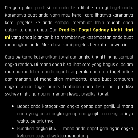
Dengan pakai prediksi ini anda bisa lihat strategi togel anda.
Karenanya buat anda yang mau kenali cara lihatnya karenanya
kami perjelas ke anda sampai membuat lebih mudah anda
dalam taruhan anda. Dan
Prediksi Togel Sydney Night Hari
Ini
yang anda jalankan bisa memberinya kesempatan anda buat
menangkan anda. Maka bisa kami perjelas berikut di bawah ini.
Cara pertama kategorikan togel dari angka tinggi hingga sampai
angka rendah. Di mana anda bisa lihat cara yang bagus di dalam
mempermudahkan anda agar bisa peroleh bocoran togel online
dan menang. Di mana akan membantu anda buat campuran
angka keluar togel online. Lantaran anda bisa lihat prediksi
sydney night gampang menang lewat prediksi togel.
Dapat anda kategorikan angka genap dan ganjil. Di mana
anda yang pakai angka genap dan ganjil itu mengikutinya
waktu selanjutnya.
Gunakan angka jitu. Di mana anda dapat gabungan angka
keluaran togel di waktu mendatang.