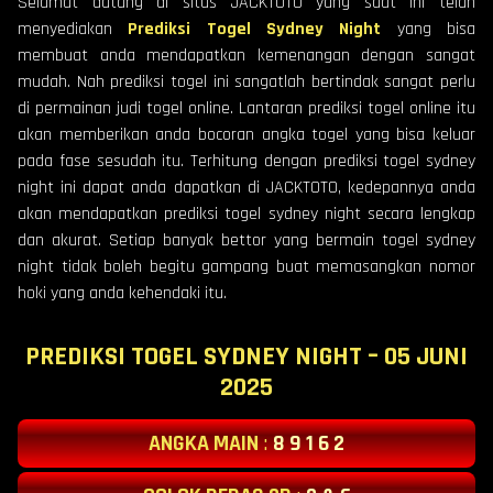
Selamat datang di situs JACKTOTO yang saat ini telah
menyediakan
Prediksi Togel Sydney Night
yang bisa
membuat anda mendapatkan kemenangan dengan sangat
mudah. Nah prediksi togel ini sangatlah bertindak sangat perlu
di permainan judi togel online. Lantaran prediksi togel online itu
akan memberikan anda bocoran angka togel yang bisa keluar
pada fase sesudah itu. Terhitung dengan prediksi togel sydney
night ini dapat anda dapatkan di JACKTOTO, kedepannya anda
akan mendapatkan prediksi togel sydney night secara lengkap
dan akurat. Setiap banyak bettor yang bermain togel sydney
night tidak boleh begitu gampang buat memasangkan nomor
hoki yang anda kehendaki itu.
PREDIKSI TOGEL SYDNEY NIGHT – 05 JUNI
2025
ANGKA MAIN
:
8 9 1 6 2