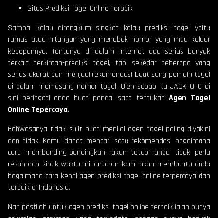
Situs Prediksi Togel Online Terbaik
Sampai kalau dirangkum singkat kalau prediksi togel yaitu
rumus atau hitungan yang menebak nomor yang mau keluar
kedepannya. Tentunya di dalam internet ada serius banyak
terkait perkiraan-prediksi togel, tapi sekedar beberapa yang
serius akurat dan menjadi rekomendasi buat sang pemain togel
di dalam memasang nomor togel. Oleh sebab itu JACKTOTO di
sini peringati anda buat pandai saat tentukan
Agen Togel
Online Tepercaya
.
Bahwasanya tidak sulit buat menilai agen togel paling diyakini
dan tidak. Kamu dapat mencari satu rekomendasi bagaimana
cara membanding-bandingkan, akan tetapi anda tidak perlu
resah dan sibuk waktu ini lantaran kami akan membantu anda
bagaimana cara kenal agen prediksi togel online terpercaya dan
terbaik di Indonesia.
Nah pastilah untuk agen prediksi togel online terbaik ialah punya