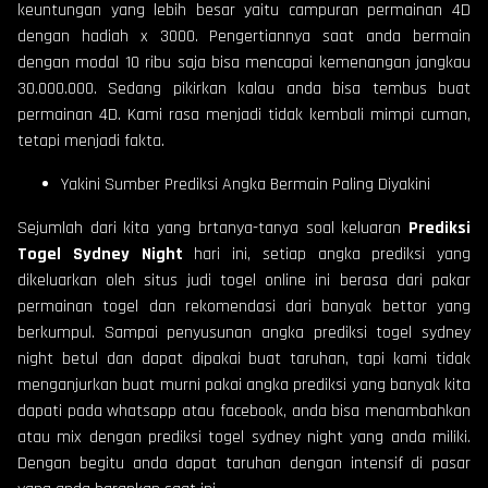
keuntungan yang lebih besar yaitu campuran permainan 4D
dengan hadiah x 3000. Pengertiannya saat anda bermain
dengan modal 10 ribu saja bisa mencapai kemenangan jangkau
30.000.000. Sedang pikirkan kalau anda bisa tembus buat
permainan 4D. Kami rasa menjadi tidak kembali mimpi cuman,
tetapi menjadi fakta.
Yakini Sumber Prediksi Angka Bermain Paling Diyakini
Sejumlah dari kita yang brtanya-tanya soal keluaran
Prediksi
Togel Sydney Night
hari ini, setiap angka prediksi yang
dikeluarkan oleh situs judi togel online ini berasa dari pakar
permainan togel dan rekomendasi dari banyak bettor yang
berkumpul. Sampai penyusunan angka prediksi togel sydney
night betul dan dapat dipakai buat taruhan, tapi kami tidak
menganjurkan buat murni pakai angka prediksi yang banyak kita
dapati pada whatsapp atau facebook, anda bisa menambahkan
atau mix dengan prediksi togel sydney night yang anda miliki.
Dengan begitu anda dapat taruhan dengan intensif di pasar