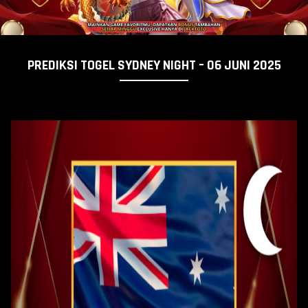
PREDIKSI TOGEL SYDNEY NIGHT – 06 JUNI 2025