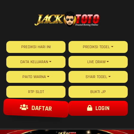
PREDIKSI HARI INI
PREDIKSI TOGEL
DATA KELUARAN
LIVE DRAW
PAITO WARNA
SYAIR TOGEL
RTP SLOT
BUKTI JP
DAFTAR
LOGIN