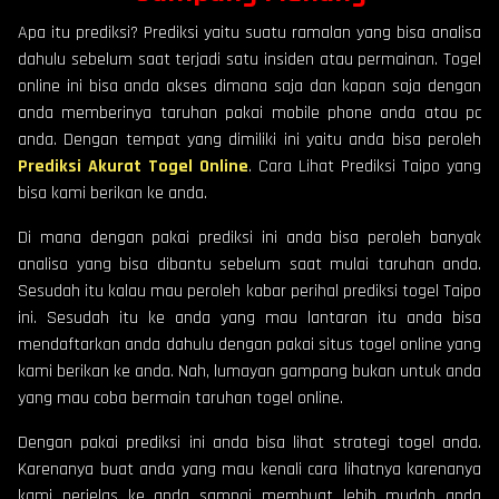
Apa itu prediksi? Prediksi yaitu suatu ramalan yang bisa analisa
dahulu sebelum saat terjadi satu insiden atau permainan. Togel
online ini bisa anda akses dimana saja dan kapan saja dengan
anda memberinya taruhan pakai mobile phone anda atau pc
anda. Dengan tempat yang dimiliki ini yaitu anda bisa peroleh
Prediksi Akurat Togel Online
. Cara Lihat Prediksi Taipo yang
bisa kami berikan ke anda.
Di mana dengan pakai prediksi ini anda bisa peroleh banyak
analisa yang bisa dibantu sebelum saat mulai taruhan anda.
Sesudah itu kalau mau peroleh kabar perihal prediksi togel Taipo
ini. Sesudah itu ke anda yang mau lantaran itu anda bisa
mendaftarkan anda dahulu dengan pakai situs togel online yang
kami berikan ke anda. Nah, lumayan gampang bukan untuk anda
yang mau coba bermain taruhan togel online.
Dengan pakai prediksi ini anda bisa lihat strategi togel anda.
Karenanya buat anda yang mau kenali cara lihatnya karenanya
kami perjelas ke anda sampai membuat lebih mudah anda