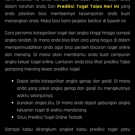
dalam taruhan anda. Dan
Prediksi Togel Taipo Hari Ini
yang
anda jalankan bisa memberinya kesempatan anda buat
menangkan anda. Maka bisa kami perjelas berikut di bawah ini.
Cara pertama kategorikan togel dari angka tinggi hingga sampai
angka rendah. Di mana anda bisa lihat cara yang bagus di dalam
mempermudahkan anda agar bisa peroleh bocoran togel online
dan menang. Di mana akan membantu anda buat campuran
angka keluar togel online. Lantaran anda bisa lihat prediksi Taipo
gampang menang lewat prediksi togel.
Dapat anda kategorikan angka genap dan ganjil. Di mana
anda yang pakai angka genap dan ganjil itu mengikutinya
waktu selanjutnya.
Gunakan angka jitu. Di mana anda dapat gabungan angka
keluaran togel di waktu mendatang.
Situs Prediksi Togel Online Terbaik
Sampai kalau dirangkum singkat kalau prediksi togel yaitu