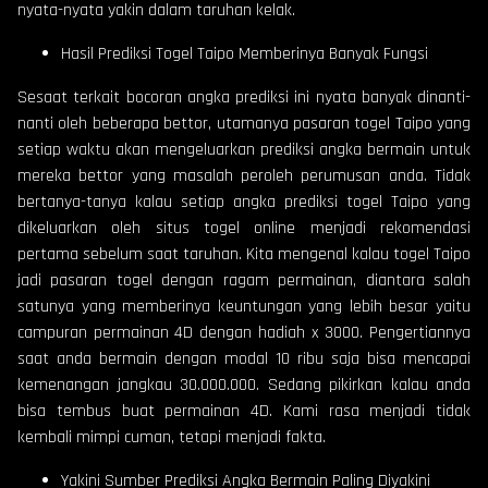
nyata-nyata yakin dalam taruhan kelak.
Hasil Prediksi Togel Taipo Memberinya Banyak Fungsi
Sesaat terkait bocoran angka prediksi ini nyata banyak dinanti-
nanti oleh beberapa bettor, utamanya pasaran togel Taipo yang
setiap waktu akan mengeluarkan prediksi angka bermain untuk
mereka bettor yang masalah peroleh perumusan anda. Tidak
bertanya-tanya kalau setiap angka prediksi togel Taipo yang
dikeluarkan oleh situs togel online menjadi rekomendasi
pertama sebelum saat taruhan. Kita mengenal kalau togel Taipo
jadi pasaran togel dengan ragam permainan, diantara salah
satunya yang memberinya keuntungan yang lebih besar yaitu
campuran permainan 4D dengan hadiah x 3000. Pengertiannya
saat anda bermain dengan modal 10 ribu saja bisa mencapai
kemenangan jangkau 30.000.000. Sedang pikirkan kalau anda
bisa tembus buat permainan 4D. Kami rasa menjadi tidak
kembali mimpi cuman, tetapi menjadi fakta.
Yakini Sumber Prediksi Angka Bermain Paling Diyakini