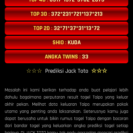
TOP 3D
:
372*231*721*137*213
TOP 2D
:
32*71*37*31*13*72
SHIO
:
KUDA
ANGKA TWINS
:
33
☆☆☆
Prediksi Jack Toto
☆☆☆
Masalah ini kami berikan terhadap anda buat pelajari lebih
dahulu bagaimana perputaran result togel Taipo yang keluar
akhir pekan. Melihat data keluaran Taipo merupakan pokok
utama yang penting anda laksanakan. Seterusnya kamu juga
dapat berusaha untuk bikin rumus togel Taipo dengan bocoran
dari bandar togel yang keluarkan angka prediksi togel setiap
harinya. Di JACK TOTO kamu tak perlu persoalan mencari prediksi