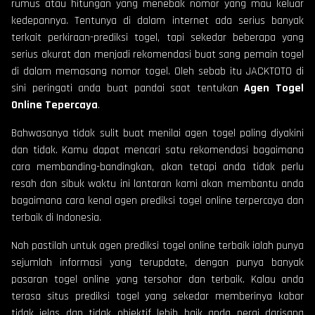
rumus atau hitungan yang menebak nomor yang mau keluar
kedepannya. Tentunya di dalam internet ada serius banyak
terkait perkiraan-prediksi togel, tapi sekedar beberapa yang
serius akurat dan menjadi rekomendasi buat sang pemain togel
di dalam memasang nomor togel. Oleh sebab itu JACKTOTO di
sini peringati anda buat pandai saat tentukan
Agen Togel
Online Tepercaya
.
Bahwasanya tidak sulit buat menilai agen togel paling diyakini
dan tidak. Kamu dapat mencari satu rekomendasi bagaimana
cara membanding-bandingkan, akan tetapi anda tidak perlu
resah dan sibuk waktu ini lantaran kami akan membantu anda
bagaimana cara kenal agen prediksi togel online terpercaya dan
terbaik di Indonesia.
Nah pastilah untuk agen prediksi togel online terbaik ialah punya
sejumlah informasi yang terupdate, dengan punya banyak
pasaran togel online yang tersohor dan terbaik. Kalau anda
terasa situs prediksi togel yang sekedar memberinya kabar
tidak jelas dan tidak objektif lebih baik anda pergi darisana