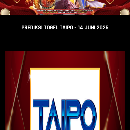
PREDIKSI TOGEL TAIPO – 14 JUNI 2025