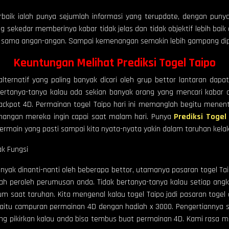
terbaik ialah punya sejumlah informasi yang terupdate, dengan puny
ng sekedar memberinya kabar tidak jelas dan tidak objektif lebih baik 
 sama angan-angan. Sampai kemenangan semakin lebih gampang dip
Keuntungan
Melihat
Prediksi Togel Taipo
u alternatif yang paling banyak dicari oleh grup bettor lantaran d
bertanya-tanya kalau ada sekian banyak orang yang mencari kabar an
ackpot 4D. Permainan togel Taipo hari ini memanglah begitu menen
nangan mereka ingin capai saat malam hari. Punya
Prediksi Togel
rmain yang pasti sampai kita nyata-nyata yakin dalam taruhan kelak
ak Fungsi
banyak dinanti-nanti oleh beberapa bettor, utamanya pasaran togel T
 peroleh perumusan anda. Tidak bertanya-tanya kalau setiap angka p
m saat taruhan. Kita mengenal kalau togel Taipo jadi pasaran toge
itu campuran permainan 4D dengan hadiah x 3000. Pengertiannya sa
 pikirkan kalau anda bisa tembus buat permainan 4D. Kami rasa me