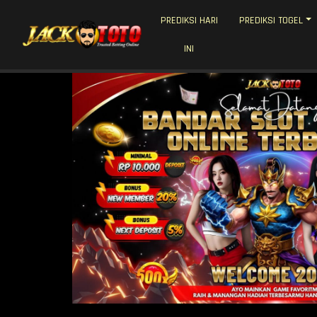
PREDIKSI HARI
PREDIKSI TOGEL
INI