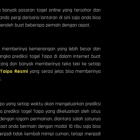
a banyak pasaran togel online yang tersohor dan
anda pergi darisana lantaran di sini saja anda bisa
eroleh buat beberapa pemain dengan cepat.
apat memberinya kemenangan yang lebih besar dan
gka prediksi togel Taipo di dalam internet buat
tang dan banyak memberinya teka teki ke setiap
 Taipo Resmi
yang serasi jelas bisa memberinya
.
aipo yang setiap waktu akan mengeluarkan prediksi
rediksi togel Taipo yang dikeluarkan oleh situs
l dengan ragam permainan, diantara salah satunya
at anda bermain dengan modal 10 ribu saja bisa
njadi tidak kembali mimpi cuman, tetapi menjadi