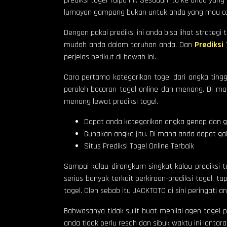
prediksi togel Taipo ini. Sesudah itu ke anda ya
lumayan gampang bukan untuk anda yang mau cob
Dengan pakai prediksi ini anda bisa lihat strate
mudah anda dalam taruhan anda. Dan
Prediksi 
perjelas berikut di bawah ini.
Cara pertama kategorikan togel dari angka tin
peroleh bocoran togel online dan menang. Di ma
menang lewat prediksi togel.
Dapat anda kategorikan angka genap dan gan
Gunakan angka jitu. Di mana anda dapat g
Situs Prediksi Togel Online Terbaik
Sampai kalau dirangkum singkat kalau prediksi
serius banyak terkait perkiraan-prediksi togel
togel. Oleh sebab itu JACKTOTO di sini peringati 
Bahwasanya tidak sulit buat menilai agen togel
anda tidak perlu resah dan sibuk waktu ini lanta