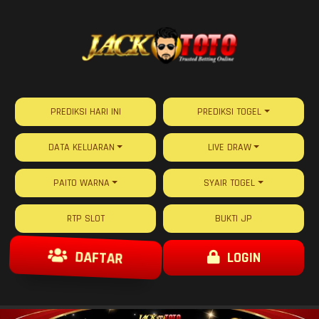
PREDIKSI HARI INI
PREDIKSI TOGEL
DATA KELUARAN
LIVE DRAW
PAITO WARNA
SYAIR TOGEL
RTP SLOT
BUKTI JP
DAFTAR
LOGIN