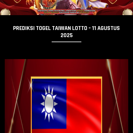
PREDIKSI TOGEL TAIWAN LOTTO – 11 AGUSTUS
2025