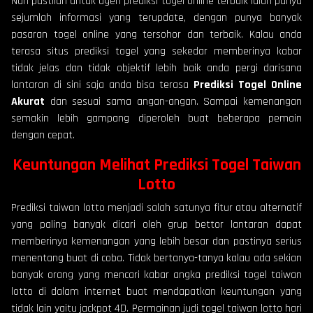
Nah pastilah untuk agen prediksi togel online terbaik ialah punya
sejumlah informasi yang terupdate, dengan punya banyak
pasaran togel online yang tersohor dan terbaik. Kalau anda
terasa situs prediksi togel yang sekedar memberinya kabar
tidak jelas dan tidak objektif lebih baik anda pergi darisana
lantaran di sini saja anda bisa terasa
Prediksi Togel Online
Akurat
dan sesuai sama angan-angan. Sampai kemenangan
semakin lebih gampang diperoleh buat beberapa pemain
dengan cepat.
Keuntungan
Melihat
Prediksi Togel Taiwan
Lotto
Prediksi taiwan lotto menjadi salah satunya fitur atau alternatif
yang paling banyak dicari oleh grup bettor lantaran dapat
memberinya kemenangan yang lebih besar dan pastinya serius
menentang buat di coba. Tidak bertanya-tanya kalau ada sekian
banyak orang yang mencari kabar angka prediksi togel taiwan
lotto di dalam internet buat mendapatkan keuntungan yang
tidak lain yaitu jackpot 4D. Permainan judi togel taiwan lotto hari