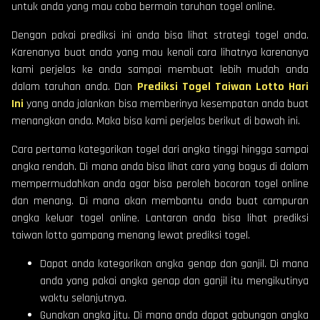
untuk anda yang mau coba bermain taruhan togel online.
Dengan pakai prediksi ini anda bisa lihat strategi togel anda.
Karenanya buat anda yang mau kenali cara lihatnya karenanya
kami perjelas ke anda sampai membuat lebih mudah anda
dalam taruhan anda. Dan
Prediksi Togel Taiwan Lotto Hari
Ini
yang anda jalankan bisa memberinya kesempatan anda buat
menangkan anda. Maka bisa kami perjelas berikut di bawah ini.
Cara pertama kategorikan togel dari angka tinggi hingga sampai
angka rendah. Di mana anda bisa lihat cara yang bagus di dalam
mempermudahkan anda agar bisa peroleh bocoran togel online
dan menang. Di mana akan membantu anda buat campuran
angka keluar togel online. Lantaran anda bisa lihat prediksi
taiwan lotto gampang menang lewat prediksi togel.
Dapat anda kategorikan angka genap dan ganjil. Di mana
anda yang pakai angka genap dan ganjil itu mengikutinya
waktu selanjutnya.
Gunakan angka jitu. Di mana anda dapat gabungan angka