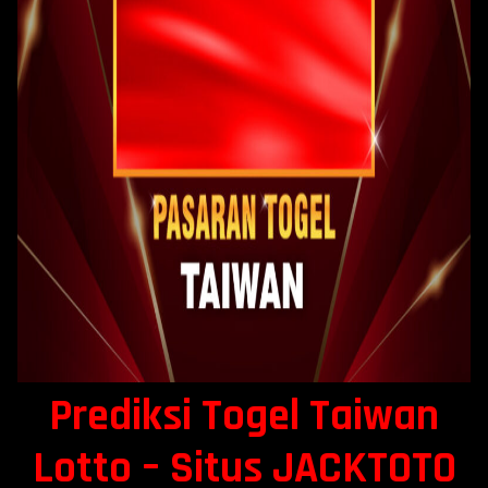
Prediksi Togel Taiwan
Lotto
–
Situs JACKTOTO