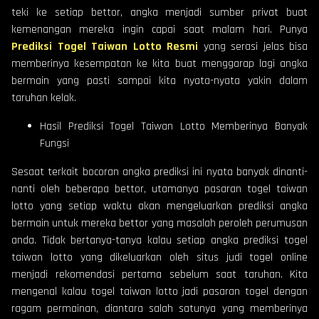
teki ke setiap bettor, angka menjadi sumber privat buat
kemenangan mereka ingin capai saat malam hari. Punya
Prediksi Togel Taiwan Lotto Resmi
yang serasi jelas bisa
memberinya kesempatan ke kita buat menggarap lagi angka
bermain yang pasti sampai kita nyata-nyata yakin dalam
taruhan kelak.
Hasil Prediksi Togel Taiwan Lotto Memberinya Banyak
Fungsi
Sesaat terkait bocoran angka prediksi ini nyata banyak dinanti-
nanti oleh beberapa bettor, utamanya pasaran togel taiwan
lotto yang setiap waktu akan mengeluarkan prediksi angka
bermain untuk mereka bettor yang masalah peroleh perumusan
anda. Tidak bertanya-tanya kalau setiap angka prediksi togel
taiwan lotto yang dikeluarkan oleh situs judi togel online
menjadi rekomendasi pertama sebelum saat taruhan. Kita
mengenal kalau togel taiwan lotto jadi pasaran togel dengan
ragam permainan, diantara salah satunya yang memberinya