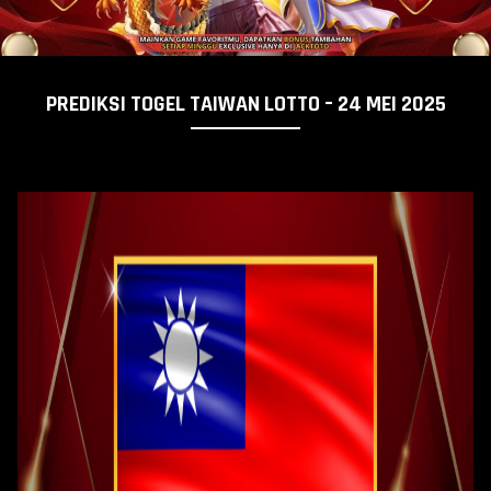
PREDIKSI TOGEL TAIWAN LOTTO – 24 MEI 2025