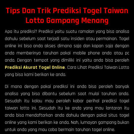
Tips
Dan Trik
Prediksi Togel Taiwan
Lotto Gampang Menang
Apa itu prediksi? Prediksi yaitu suatu ramalan yang bisa analisa
dahulu sebelum saat terjadi satu insiden atau permainan. Togel
online ini bisa anda akses dimana saja dan kapan saja dengan
anda memberinya taruhan pakai mobile phone anda atau pc
anda. Dengan tempat yang dimiliki ini yaitu anda bisa peroleh
Prediksi Akurat Togel Online
. Cara Lihat Prediksi Taiwan Lotto
yang bisa kami berikan ke anda.
Di mana dengan pakai prediksi ini anda bisa peroleh banyak
analisa yang bisa dibantu sebelum saat mulai taruhan anda.
Sesudah itu kalau mau peroleh kabar perihal prediksi togel
taiwan lotto ini. Sesudah itu ke anda yang mau lantaran itu
anda bisa mendaftarkan anda dahulu dengan pakai situs togel
online yang kami berikan ke anda. Nah, lumayan gampang bukan
untuk anda yang mau coba bermain taruhan togel online.