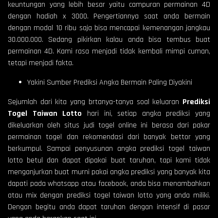
keuntungan yang lebih besar yaitu campuran permainan 4D
dengan hadiah x 3000. Pengertiannya saat anda bermain
dengan modal 10 ribu saja bisa mencapai kemenangan jangkau
30.000.000. Sedang pikirkan kalau anda bisa tembus buat
permainan 4D. Kami rasa menjadi tidak kembali mimpi cuman,
tetapi menjadi fakta.
Yakini Sumber Prediksi Angka Bermain Paling Diyakini
Sejumlah dari kita yang brtanya-tanya soal keluaran
Prediksi
Togel Taiwan Lotto
hari ini, setiap angka prediksi yang
dikeluarkan oleh situs judi togel online ini berasa dari pakar
permainan togel dan rekomendasi dari banyak bettor yang
berkumpul. Sampai penyusunan angka prediksi togel taiwan
lotto betul dan dapat dipakai buat taruhan, tapi kami tidak
menganjurkan buat murni pakai angka prediksi yang banyak kita
dapati pada whatsapp atau facebook, anda bisa menambahkan
atau mix dengan prediksi togel taiwan lotto yang anda miliki.
Dengan begitu anda dapat taruhan dengan intensif di pasar