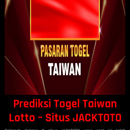
Prediksi Togel Taiwan
Lotto
–
Situs JACKTOTO