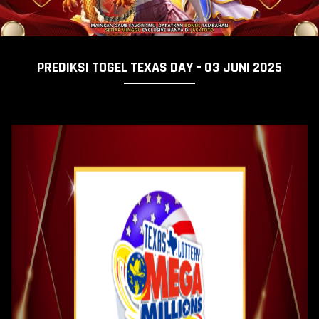
PREDIKSI TOGEL TEXAS DAY – 03 JUNI 2025