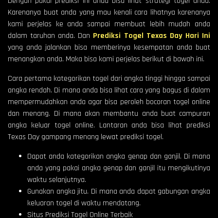
Dengan pakai prediksi ini anda bisa lihat strategi togel anda.
Karenanya buat anda yang mau kenali cara lihatnya karenanya
kami perjelas ke anda sampai membuat lebih mudah anda
dalam taruhan anda. Dan
Prediksi Togel Texas Day Hari Ini
yang anda jalankan bisa memberinya kesempatan anda buat
menangkan anda. Maka bisa kami perjelas berikut di bawah ini.
Cara pertama kategorikan togel dari angka tinggi hingga sampai
angka rendah. Di mana anda bisa lihat cara yang bagus di dalam
mempermudahkan anda agar bisa peroleh bocoran togel online
dan menang. Di mana akan membantu anda buat campuran
angka keluar togel online. Lantaran anda bisa lihat prediksi
Texas Day gampang menang lewat prediksi togel.
Dapat anda kategorikan angka genap dan ganjil. Di mana
anda yang pakai angka genap dan ganjil itu mengikutinya
waktu selanjutnya.
Gunakan angka jitu. Di mana anda dapat gabungan angka
keluaran togel di waktu mendatang.
Situs Prediksi Togel Online Terbaik