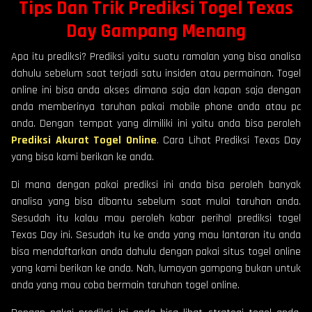
Tips
Dan Trik
Prediksi Togel Texas
Day Gampang Menang
Apa itu prediksi? Prediksi yaitu suatu ramalan yang bisa analisa
dahulu sebelum saat terjadi satu insiden atau permainan. Togel
online ini bisa anda akses dimana saja dan kapan saja dengan
anda memberinya taruhan pakai mobile phone anda atau pc
anda. Dengan tempat yang dimiliki ini yaitu anda bisa peroleh
Prediksi Akurat Togel Online
. Cara Lihat Prediksi Texas Day
yang bisa kami berikan ke anda.
Di mana dengan pakai prediksi ini anda bisa peroleh banyak
analisa yang bisa dibantu sebelum saat mulai taruhan anda.
Sesudah itu kalau mau peroleh kabar perihal prediksi togel
Texas Day ini. Sesudah itu ke anda yang mau lantaran itu anda
bisa mendaftarkan anda dahulu dengan pakai situs togel online
yang kami berikan ke anda. Nah, lumayan gampang bukan untuk
anda yang mau coba bermain taruhan togel online.