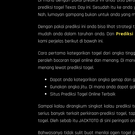
Di mana dengan pakai prediksi ini anda bisa per
prediksi togel Texas Day ini. Sesudah itu ke and
Nah, lumayan gampang bukan untuk anda yang ma
Dengan pakai prediksi ini anda bisa lihat strate
mudah anda dalam taruhan anda. Dan
Prediksi
kami perjelas berikut di bawah ini.
Cara pertama kategorikan togel dari angka tin
peroleh bocoran togel online dan menang. Di man
menang lewat prediksi togel.
Dapat anda kategorikan angka genap dan gan
Gunakan angka jitu. Di mana anda dapat g
Situs Prediksi Togel Online Terbaik
Sampai kalau dirangkum singkat kalau prediksi
serius banyak terkait perkiraan-prediksi togel
togel. Oleh sebab itu JACKTOTO di sini peringati 
Bahwasanya tidak sulit buat menilai agen togel