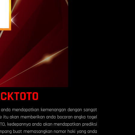
ACKTOTO
 anda mendapatkan kemenangan dengan sangat
line itu akan memberikan anda bocoran angka togel
KTOTO, kedepannya anda akan mendapatkan prediksi
u gampang buat memasangkan nomor hoki yang anda