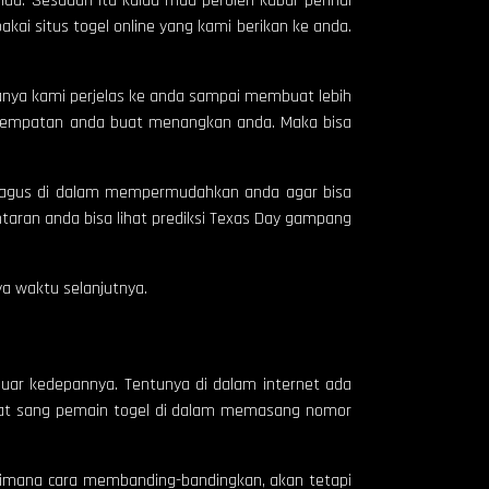
nda. Sesudah itu kalau mau peroleh kabar perihal
kai situs togel online yang kami berikan ke anda.
enanya kami perjelas ke anda sampai membuat lebih
sempatan anda buat menangkan anda. Maka bisa
g bagus di dalam mempermudahkan anda agar bisa
taran anda bisa lihat prediksi Texas Day gampang
ya waktu selanjutnya.
uar kedepannya. Tentunya di dalam internet ada
 buat sang pemain togel di dalam memasang nomor
gaimana cara membanding-bandingkan, akan tetapi