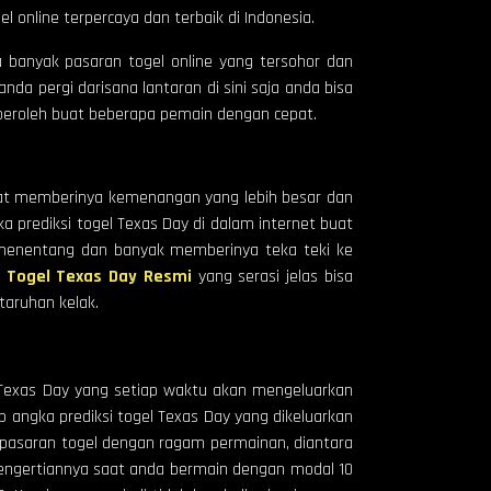
 online terpercaya dan terbaik di Indonesia.
a banyak pasaran togel online yang tersohor dan
anda pergi darisana lantaran di sini saja anda bisa
eroleh buat beberapa pemain dengan cepat.
 dapat memberinya kemenangan yang lebih besar dan
a prediksi togel Texas Day di dalam internet buat
u menentang dan banyak memberinya teka teki ke
i Togel Texas Day Resmi
yang serasi jelas bisa
taruhan kelak.
l Texas Day yang setiap waktu akan mengeluarkan
 angka prediksi togel Texas Day yang dikeluarkan
i pasaran togel dengan ragam permainan, diantara
engertiannya saat anda bermain dengan modal 10