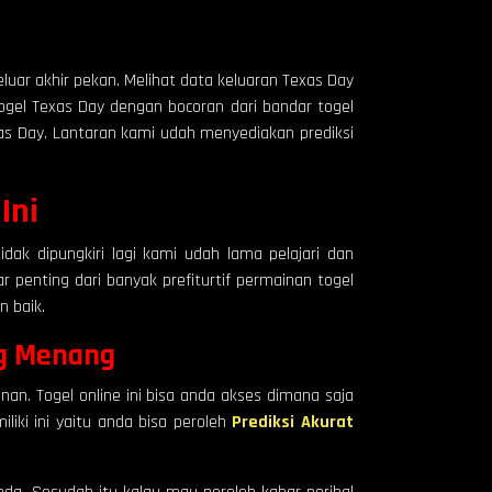
luar akhir pekan. Melihat data keluaran Texas Day
gel Texas Day dengan bocoran dari bandar togel
exas Day. Lantaran kami udah menyediakan prediksi
Ini
dak dipungkiri lagi kami udah lama pelajari dan
penting dari banyak prefiturtif permainan togel
n baik.
ng Menang
nan. Togel online ini bisa anda akses dimana saja
ki ini yaitu anda bisa peroleh
Prediksi Akurat