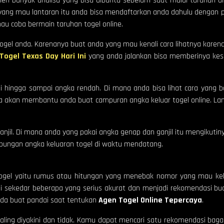
oleh banyak analisa yang bisa dibantu sebelum saat mulai taruhan a
a yang mau lantaran itu anda bisa mendaftarkan anda dahulu dengan pa
u coba bermain taruhan togel online.
gi togel anda. Karenanya buat anda yang mau kenali cara lihatnya kar
 Togel Texas Day Hari Ini
yang anda jalankan bisa memberinya ke
ggi hingga sampai angka rendah. Di mana anda bisa lihat cara yan
a akan membantu anda buat campuran angka keluar togel online. Lan
jil. Di mana anda yang pakai angka genap dan ganjil itu mengikutin
abungan angka keluaran togel di waktu mendatang.
 togel yaitu rumus atau hitungan yang menebak nomor yang mau kel
, tapi sekedar beberapa yang serius akurat dan menjadi rekomendasi
anda buat pandai saat tentukan
Agen Togel Online Tepercaya
.
 paling diyakini dan tidak. Kamu dapat mencari satu rekomendasi ba