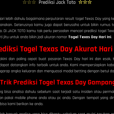
☆☆☆
Prediksi Jack Toto
☆☆☆
jari lebih dahulu bagaimana perputaran result togel Texas Day yang ke
nakan. Seterusnya kamu juga dapat berusaha untuk bikin rumus to
ya. Di JACK TOTO kamu tak perlu persoalan mencari prediksi togel T
 jitu untuk anda bikin jadi ukuran nomor
Togel Texas Day Hari Ini
.
ediksi Togel Texas Day Akurat Hari 
kini dan paling cepat buat pasaran Texas Day hari ini dan esok, ti
apat datangkan info terbaik untuk anda. Kami mempersiapkan kabar 
nggarap angka keluaran dan menguasai modal betting dengan betul da
Trik
Prediksi Togel Texas Day Gampa
ang bisa analisa dahulu sebelum saat terjadi satu insiden atau permai
 pakai mobile phone anda atau pc anda. Dengan tempat yang dimili
 bisa kami berikan ke anda.