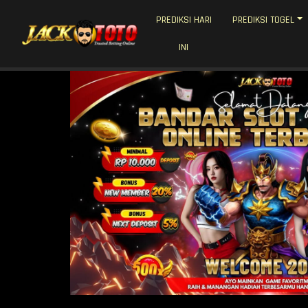
PREDIKSI HARI
PREDIKSI TOGEL
INI