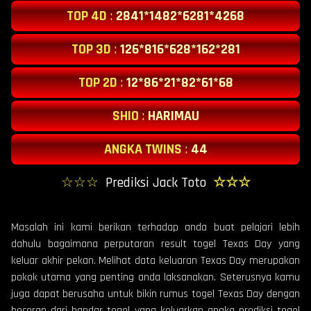
TOP 4D
:
2841*1482*6281*4268
TOP 3D
:
126*816*628*162*281
TOP 2D
:
12*86*21*82*61*68
SHIO
:
HARIMAU
ANGKA TWINS
:
44
☆☆☆
Prediksi Jack Toto
☆☆☆
Masalah ini kami berikan terhadap anda buat pelajari lebih
dahulu bagaimana perputaran result togel Texas Day yang
keluar akhir pekan. Melihat data keluaran Texas Day merupakan
pokok utama yang penting anda laksanakan. Seterusnya kamu
juga dapat berusaha untuk bikin rumus togel Texas Day dengan
bocoran dari bandar togel yang keluarkan angka prediksi togel