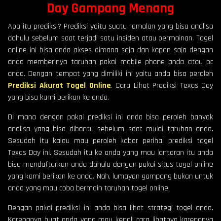
Day Gampang Menang
Apa itu prediksi? Prediksi yaitu suatu ramalan yang bisa analisa
dahulu sebelum saat terjadi satu insiden atau permainan. Togel
online ini bisa anda akses dimana saja dan kapan saja dengan
anda memberinya taruhan pakai mobile phone anda atau pc
anda. Dengan tempat yang dimiliki ini yaitu anda bisa peroleh
Prediksi Akurat Togel Online
. Cara Lihat Prediksi Texas Day
yang bisa kami berikan ke anda.
Di mana dengan pakai prediksi ini anda bisa peroleh banyak
analisa yang bisa dibantu sebelum saat mulai taruhan anda.
Sesudah itu kalau mau peroleh kabar perihal prediksi togel
Texas Day ini. Sesudah itu ke anda yang mau lantaran itu anda
bisa mendaftarkan anda dahulu dengan pakai situs togel online
yang kami berikan ke anda. Nah, lumayan gampang bukan untuk
anda yang mau coba bermain taruhan togel online.
Dengan pakai prediksi ini anda bisa lihat strategi togel anda.
Karenanya buat anda yang mau kenali cara lihatnya karenanya