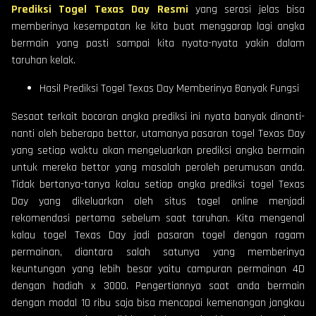
Prediksi Togel Texas Day Resmi
yang serasi jelas bisa
memberinya kesempatan ke kita buat menggarap lagi angka
bermain yang pasti sampai kita nyata-nyata yakin dalam
taruhan kelak.
Hasil Prediksi Togel Texas Day Memberinya Banyak Fungsi
Sesaat terkait bocoran angka prediksi ini nyata banyak dinanti-
nanti oleh beberapa bettor, utamanya pasaran togel Texas Day
yang setiap waktu akan mengeluarkan prediksi angka bermain
untuk mereka bettor yang masalah peroleh perumusan anda.
Tidak bertanya-tanya kalau setiap angka prediksi togel Texas
Day yang dikeluarkan oleh situs togel online menjadi
rekomendasi pertama sebelum saat taruhan. Kita mengenal
kalau togel Texas Day jadi pasaran togel dengan ragam
permainan, diantara salah satunya yang memberinya
keuntungan yang lebih besar yaitu campuran permainan 4D
dengan hadiah x 3000. Pengertiannya saat anda bermain
dengan modal 10 ribu saja bisa mencapai kemenangan jangkau