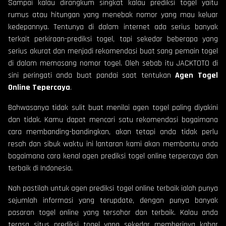
Sampai kalau dirangkum singkat kalau prediksi togel yaitu
rumus atau hitungan yang menebak nomor yang mau keluar
kedepannya. Tentunya di dalam internet ada serius banyak
terkait perkiraan-prediksi togel, tapi sekedar beberapa yang
serius akurat dan menjadi rekomendasi buat sang pemain togel
di dalam memasang nomor togel. Oleh sebab itu JACKTOTO di
sini peringati anda buat pandai saat tentukan
Agen Togel
Online Tepercaya
.
Bahwasanya tidak sulit buat menilai agen togel paling diyakini
dan tidak. Kamu dapat mencari satu rekomendasi bagaimana
cara membanding-bandingkan, akan tetapi anda tidak perlu
resah dan sibuk waktu ini lantaran kami akan membantu anda
bagaimana cara kenal agen prediksi togel online terpercaya dan
terbaik di Indonesia.
Nah pastilah untuk agen prediksi togel online terbaik ialah punya
sejumlah informasi yang terupdate, dengan punya banyak
pasaran togel online yang tersohor dan terbaik. Kalau anda
terasa situs prediksi togel yang sekedar memberinya kabar