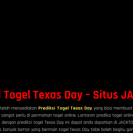
i Togel Texas Day
–
Situs J
i telah menyediakan
Prediksi Togel Texas Day
yang bisa membuat
k sangat perlu di permainan togel online. Lantaran prediksi togel on
ng dengan prediksi togel Texas Day ini dapat anda dapatkan di JAC
iap banyak bettor yang bermain togel Texas Day tidak boleh begit