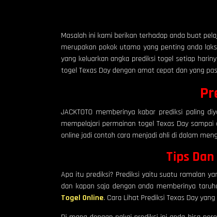
Masalah ini kami berikan terhadap anda buat pela
merupakan pokok utama yang penting anda laksa
yang keluarkan angka prediksi togel setiap harin
togel Texas Day dengan amat cepat dan yang pasti
Pr
JACKTOTO memberinya kabar prediksi paling diya
mempelajari permainan togel Texas Day sampai d
online jadi contoh cara menjadi ahli di dalam me
Tips
Dan 
Apa itu prediksi? Prediksi yaitu suatu ramalan y
dan kapan saja dengan anda memberinya taruhan
Togel Online
. Cara Lihat Prediksi Texas Day yang