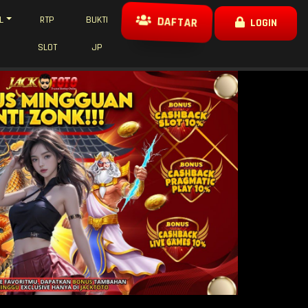
DAFTAR
L
RTP
BUKTI
LOGIN
SLOT
JP