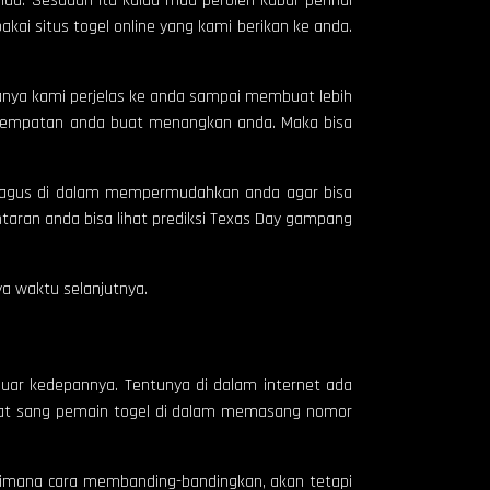
nda. Sesudah itu kalau mau peroleh kabar perihal
kai situs togel online yang kami berikan ke anda.
enanya kami perjelas ke anda sampai membuat lebih
sempatan anda buat menangkan anda. Maka bisa
g bagus di dalam mempermudahkan anda agar bisa
taran anda bisa lihat prediksi Texas Day gampang
ya waktu selanjutnya.
uar kedepannya. Tentunya di dalam internet ada
 buat sang pemain togel di dalam memasang nomor
gaimana cara membanding-bandingkan, akan tetapi