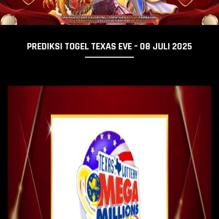
PREDIKSI TOGEL TEXAS EVE – 08 JULI 2025