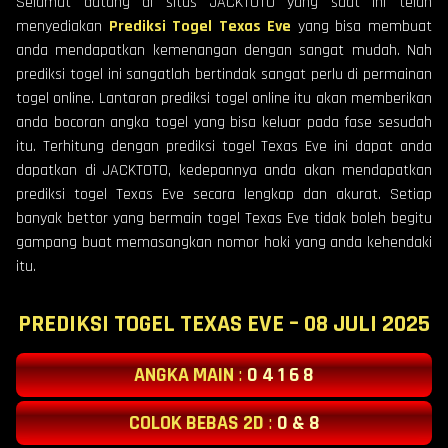
Selamat datang di situs JACKTOTO yang saat ini telah
menyediakan
Prediksi Togel Texas Eve
yang bisa membuat
anda mendapatkan kemenangan dengan sangat mudah. Nah
prediksi togel ini sangatlah bertindak sangat perlu di permainan
togel online. Lantaran prediksi togel online itu akan memberikan
anda bocoran angka togel yang bisa keluar pada fase sesudah
itu. Terhitung dengan prediksi togel Texas Eve ini dapat anda
dapatkan di JACKTOTO, kedepannya anda akan mendapatkan
prediksi togel Texas Eve secara lengkap dan akurat. Setiap
banyak bettor yang bermain togel Texas Eve tidak boleh begitu
gampang buat memasangkan nomor hoki yang anda kehendaki
itu.
PREDIKSI TOGEL TEXAS EVE – 08 JULI 2025
ANGKA MAIN
:
0 4 1 6 8
COLOK BEBAS 2D
:
0 & 8