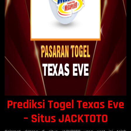
Prediksi Togel Texas Eve
–
Situs JACKTOTO