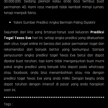
30.000.000. Sedang pikirkan kalau anda bisa tembus buat
permainan 4D. Kami rasa menjadi tidak kembali mimpi cuman,
tetapi menjadi fakta.
Yakini Sumber Prediksi Angka Bermain Paling Diyakini
Sejumlah dari kita yang brtanya-tanya soal keluaran
Prediksi
Togel Texas Eve
hari ini, setiap angka prediksi yang dikeluarkan
oleh situs togel online ini berasa dari pakar permainan togel dan
rekomendasi dari banyak bettor yang berkumpul. Sampai
penyusunan angka prediksi togel Texas Eve betul dan dapat
dipakai buat taruhan, tapi kami tidak menganjurkan buat murni
pakai angka prediksi yang banyak kita dapati pada whatsapp
atau facebook, anda bisa menambahkan atau mix dengan
prediksi togel Texas Eve yang anda miliki. Dengan begitu anda
dapat taruhan dengan intensif di pasar yang anda harapkan
saat ini.
Tags :