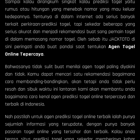
Sampai kalau dirangkum singkat kalau prediksi togel yaitu
rumus atau hitungan yang menebak nomor yang mau keluar
kedepannya. Tentunya di dalam internet ada serius banyak
terkait perkiraan-prediksi togel, tapi sekedar beberapa yang
serius akurat dan menjadi rekomendasi buat sang pemain togel
di dalam memasang nomor togel. Oleh sebab itu JACKTOTO di
sini peringati anda buat pandai saat tentukan
Agen Togel
Online Tepercaya
.
Bahwasanya tidak sulit buat menilai agen togel paling diyakini
dan tidak. Kamu dapat mencari satu rekomendasi bagaimana
cara membanding-bandingkan, akan tetapi anda tidak perlu
resah dan sibuk waktu ini lantaran kami akan membantu anda
bagaimana cara kenal agen prediksi togel online terpercaya dan
terbaik di Indonesia.
Nah pastilah untuk agen prediksi togel online terbaik ialah punya
sejumlah informasi yang terupdate, dengan punya banyak
pasaran togel online yang tersohor dan terbaik. Kalau anda
terasa situs prediksi togel yang sekedar memberinya kabar