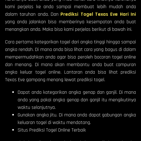
kami perjelas ke anda sampai membuat lebih mudah anda
dalam taruhan anda. Dan
Prediksi Togel Texas Eve Hari Ini
yang anda jalankan bisa memberinya kesempatan anda buat
menangkan anda. Maka bisa kami perjelas berikut di bawah ini.
Cara pertama kategorikan togel dari angka tinggi hingga sampai
angka rendah. Di mana anda bisa lihat cara yang bagus di dalam
mempermudahkan anda agar bisa peroleh bocoran togel online
dan menang. Di mana akan membantu anda buat campuran
angka keluar togel online. Lantaran anda bisa lihat prediksi
Texas Eve gampang menang lewat prediksi togel.
Dapat anda kategorikan angka genap dan ganjil. Di mana
anda yang pakai angka genap dan ganjil itu mengikutinya
waktu selanjutnya.
Gunakan angka jitu. Di mana anda dapat gabungan angka
keluaran togel di waktu mendatang.
Situs Prediksi Togel Online Terbaik