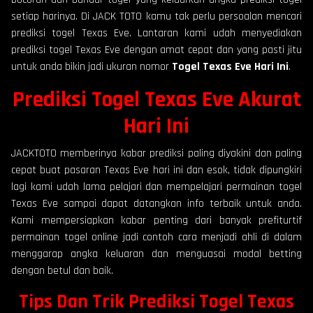
setiap harinya. Di JACK TOTO kamu tak perlu persoalan mencari
prediksi togel Texas Eve. Lantaran kami udah menyediakan
prediksi togel Texas Eve dengan amat cepat dan yang pasti jitu
untuk anda bikin jadi ukuran nomor
Togel Texas Eve Hari Ini
.
Prediksi Togel Texas Eve Akurat
Hari Ini
JACKTOTO memberinya kabar prediksi paling diyakini dan paling
cepat buat pasaran Texas Eve hari ini dan esok, tidak dipungkiri
lagi kami udah lama pelajari dan mempelajari permainan togel
Texas Eve sampai dapat datangkan info terbaik untuk anda.
Kami mempersiapkan kabar penting dari banyak prefiturtif
permainan togel online jadi contoh cara menjadi ahli di dalam
menggarap angka keluaran dan menguasai modal betting
dengan betul dan baik.
Tips
Dan Trik
Prediksi Togel Texas