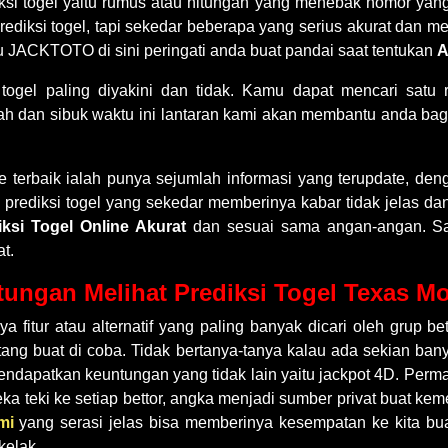
iksi togel yaitu rumus atau hitungan yang menebak nomor yan
-prediksi togel, tapi sekedar beberapa yang serius akurat dan 
 JACKTOTO di sini peringati anda buat pandai saat tentukan
A
 togel paling diyakini dan tidak. Kamu dapat mencari sa
sah dan sibuk waktu ini lantaran kami akan membantu anda bag
ne terbaik ialah punya sejumlah informasi yang terupdate, d
s prediksi togel yang sekedar memberinya kabar tidak jelas dan 
iksi Togel Online Akurat
dan sesuai sama angan-angan. S
t.
tungan
Melihat
Prediksi Togel Texas M
a fitur atau alternatif yang paling banyak dicari oleh grup
tang buat di coba. Tidak bertanya-tanya kalau ada sekian ban
mendapatkan keuntungan yang tidak lain yaitu jackpot 4D. Perm
 teki ke setiap bettor, angka menjadi sumber privat buat ke
mi
yang serasi jelas bisa memberinya kesempatan ke kita bu
kelak.