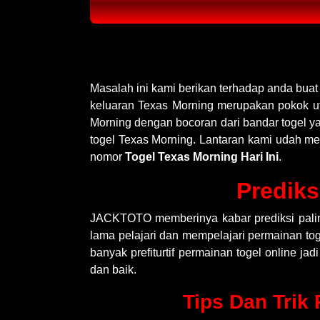
Masalah ini kami berikan terhadap anda buat 
keluaran Texas Morning merupakan pokok ut
Morning dengan bocoran dari bandar togel ya
togel Texas Morning. Lantaran kami udah men
nomor
Togel Texas Morning Hari Ini
.
Prediks
JACKTOTO memberinya kabar prediksi paling 
lama pelajari dan mempelajari permainan to
banyak prefiturtif permainan togel online j
dan baik.
Tips
Dan Trik
P