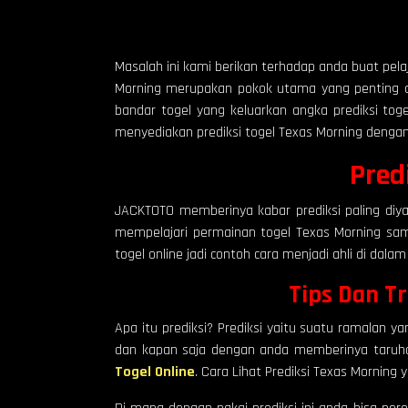
Masalah ini kami berikan terhadap anda buat pela
Morning merupakan pokok utama yang penting an
bandar togel yang keluarkan angka prediksi tog
menyediakan prediksi togel Texas Morning dengan
Pred
JACKTOTO memberinya kabar prediksi paling diyaki
mempelajari permainan togel Texas Morning samp
togel online jadi contoh cara menjadi ahli di da
Tips
Dan Tr
Apa itu prediksi? Prediksi yaitu suatu ramalan y
dan kapan saja dengan anda memberinya taruhan
Togel Online
. Cara Lihat Prediksi Texas Morning 