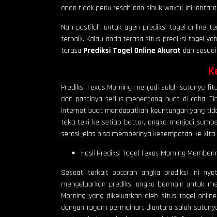
anda tidak perlu resah dan sibuk waktu ini lanta
Nah pastilah untuk agen prediksi togel online 
terbaik. Kalau anda terasa situs prediksi togel ya
terasa
Prediksi Togel Online Akurat
dan sesuai
K
Prediksi Texas Morning menjadi salah satunya fit
dan pastinya serius menentang buat di coba. Ti
internet buat mendapatkan keuntungan yang tida
teka teki ke setiap bettor, angka menjadi sum
serasi jelas bisa memberinya kesempatan ke kita
Hasil Prediksi Togel Texas Morning Memberi
Sesaat terkait bocoran angka prediksi ini ny
mengeluarkan prediksi angka bermain untuk mer
Morning yang dikeluarkan oleh situs togel onli
dengan ragam permainan, diantara salah satuny