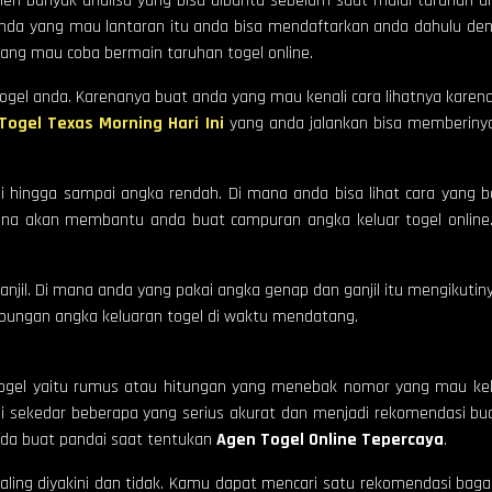
oleh banyak analisa yang bisa dibantu sebelum saat mulai taruhan a
 anda yang mau lantaran itu anda bisa mendaftarkan anda dahulu den
ng mau coba bermain taruhan togel online.
gi togel anda. Karenanya buat anda yang mau kenali cara lihatnya kar
 Togel Texas Morning Hari Ini
yang anda jalankan bisa memberin
ggi hingga sampai angka rendah. Di mana anda bisa lihat cara yan
na akan membantu anda buat campuran angka keluar togel online. L
jil. Di mana anda yang pakai angka genap dan ganjil itu mengikutin
abungan angka keluaran togel di waktu mendatang.
 togel yaitu rumus atau hitungan yang menebak nomor yang mau kel
, tapi sekedar beberapa yang serius akurat dan menjadi rekomendasi
anda buat pandai saat tentukan
Agen Togel Online Tepercaya
.
 paling diyakini dan tidak. Kamu dapat mencari satu rekomendasi ba