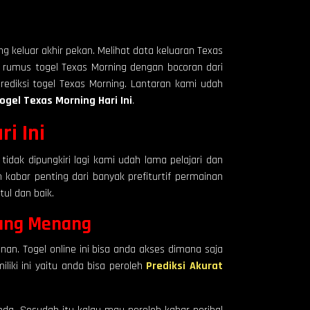
g keluar akhir pekan. Melihat data keluaran Texas
 rumus togel Texas Morning dengan bocoran dari
rediksi togel Texas Morning. Lantaran kami udah
ogel Texas Morning Hari Ini
.
i Ini
tidak dipungkiri lagi kami udah lama pelajari dan
abar penting dari banyak prefiturtif permainan
ul dan baik.
pang Menang
nan. Togel online ini bisa anda akses dimana saja
ki ini yaitu anda bisa peroleh
Prediksi Akurat