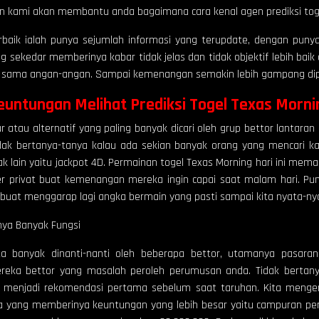
ran kami akan membantu anda bagaimana cara kenal agen prediksi togel
terbaik ialah punya sejumlah informasi yang terupdate, dengan puny
ng sekedar memberinya kabar tidak jelas dan tidak objektif lebih baik 
 sama angan-angan. Sampai kemenangan semakin lebih gampang dip
euntungan
Melihat
Prediksi Togel Texas Morni
ur atau alternatif yang paling banyak dicari oleh grup bettor lant
dak bertanya-tanya kalau ada sekian banyak orang yang mencari ka
k lain yaitu jackpot 4D. Permainan togel Texas Morning hari ini m
ber privat buat kemenangan mereka ingin capai saat malam hari. P
 buat menggarap lagi angka bermain yang pasti sampai kita nyata-nya
nya Banyak Fungsi
ata banyak dinanti-nanti oleh beberapa bettor, utamanya pasar
eka bettor yang masalah peroleh perumusan anda. Tidak bertanya
ne menjadi rekomendasi pertama sebelum saat taruhan. Kita mengen
a yang memberinya keuntungan yang lebih besar yaitu campuran pe