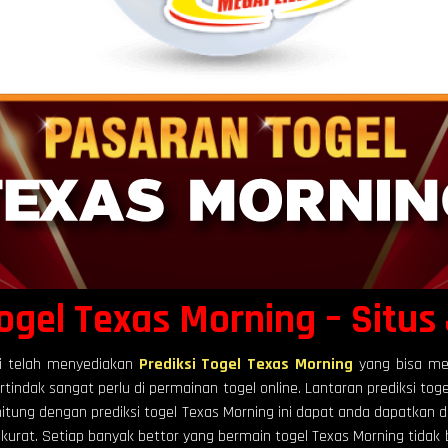
Togel Texas Morning
–
Situs
ni telah menyediakan
Prediksi Togel Texas Morning
yang bisa m
ertindak sangat perlu di permainan togel online. Lantaran prediksi to
erhitung dengan prediksi togel Texas Morning ini dapat anda dapatk
n akurat. Setiap banyak bettor yang bermain togel Texas Morning ti