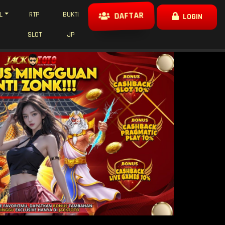
L
RTP
BUKTI
DAFTAR
LOGIN
SLOT
JP