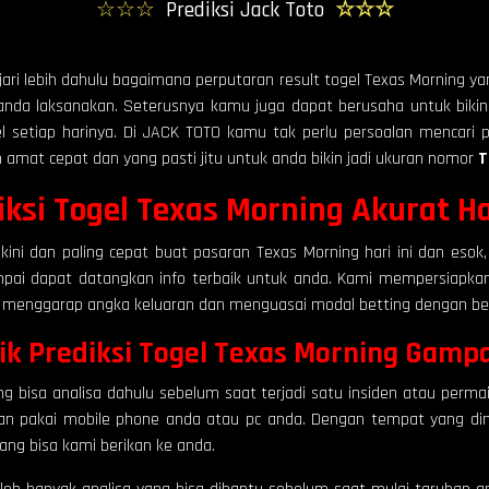
☆☆☆
Prediksi Jack Toto
☆☆☆
jari lebih dahulu bagaimana perputaran result togel Texas Morning yan
da laksanakan. Seterusnya kamu juga dapat berusaha untuk bikin
el setiap harinya. Di JACK TOTO kamu tak perlu persoalan mencari p
 amat cepat dan yang pasti jitu untuk anda bikin jadi ukuran nomor
T
iksi Togel Texas Morning Akurat Har
ni dan paling cepat buat pasaran Texas Morning hari ini dan esok, 
ai dapat datangkan info terbaik untuk anda. Kami mempersiapkan k
lam menggarap angka keluaran dan menguasai modal betting dengan bet
ik
Prediksi Togel Texas Morning Gam
ang bisa analisa dahulu sebelum saat terjadi satu insiden atau permai
 pakai mobile phone anda atau pc anda. Dengan tempat yang dimili
yang bisa kami berikan ke anda.