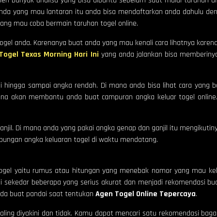
oleh banyak analisa yang bisa dibantu sebelum saat mulai taruhan a
 anda yang mau lantaran itu anda bisa mendaftarkan anda dahulu den
ng mau coba bermain taruhan togel online.
gi togel anda. Karenanya buat anda yang mau kenali cara lihatnya kar
 Togel Texas Morning Hari Ini
yang anda jalankan bisa memberin
ggi hingga sampai angka rendah. Di mana anda bisa lihat cara yan
na akan membantu anda buat campuran angka keluar togel online. L
jil. Di mana anda yang pakai angka genap dan ganjil itu mengikutin
abungan angka keluaran togel di waktu mendatang.
 togel yaitu rumus atau hitungan yang menebak nomor yang mau kel
, tapi sekedar beberapa yang serius akurat dan menjadi rekomendasi
anda buat pandai saat tentukan
Agen Togel Online Tepercaya
.
 paling diyakini dan tidak. Kamu dapat mencari satu rekomendasi ba