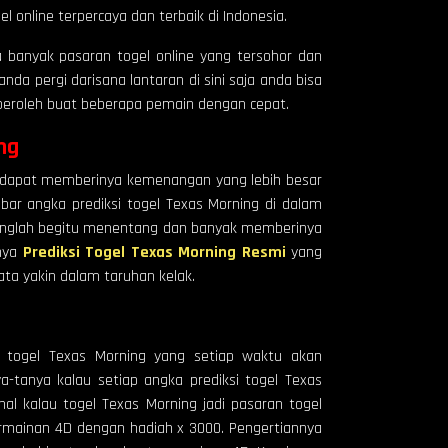
 online terpercaya dan terbaik di Indonesia.
a banyak pasaran togel online yang tersohor dan
anda pergi darisana lantaran di sini saja anda bisa
eroleh buat beberapa pemain dengan cepat.
ng
aran dapat memberinya kemenangan yang lebih besar
bar angka prediksi togel Texas Morning di dalam
emanglah begitu menentang dan banyak memberinya
unya
Prediksi Togel Texas Morning Resmi
yang
ta yakin dalam taruhan kelak.
an togel Texas Morning yang setiap waktu akan
-tanya kalau setiap angka prediksi togel Texas
al kalau togel Texas Morning jadi pasaran togel
rmainan 4D dengan hadiah x 3000. Pengertiannya