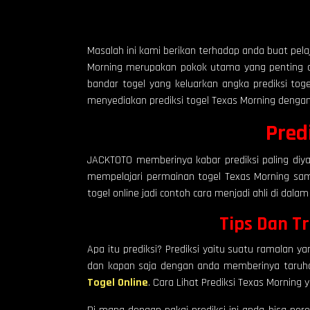
Masalah ini kami berikan terhadap anda buat pela
Morning merupakan pokok utama yang penting an
bandar togel yang keluarkan angka prediksi tog
menyediakan prediksi togel Texas Morning dengan
Pred
JACKTOTO memberinya kabar prediksi paling diyaki
mempelajari permainan togel Texas Morning samp
togel online jadi contoh cara menjadi ahli di da
Tips
Dan Tr
Apa itu prediksi? Prediksi yaitu suatu ramalan y
dan kapan saja dengan anda memberinya taruhan
Togel Online
. Cara Lihat Prediksi Texas Morning 