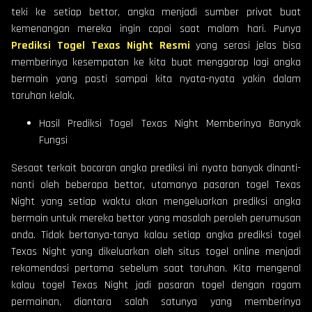
teki ke setiap bettor, angka menjadi sumber privat buat
kemenangan mereka ingin capai saat malam hari. Punya
Prediksi Togel Texas Night Resmi
yang serasi jelas bisa
memberinya kesempatan ke kita buat menggarap lagi angka
bermain yang pasti sampai kita nyata-nyata yakin dalam
taruhan kelak.
Hasil Prediksi Togel Texas Night Memberinya Banyak
Fungsi
Sesaat terkait bocoran angka prediksi ini nyata banyak dinanti-
nanti oleh beberapa bettor, utamanya pasaran togel Texas
Night yang setiap waktu akan mengeluarkan prediksi angka
bermain untuk mereka bettor yang masalah peroleh perumusan
anda. Tidak bertanya-tanya kalau setiap angka prediksi togel
Texas Night yang dikeluarkan oleh situs togel online menjadi
rekomendasi pertama sebelum saat taruhan. Kita mengenal
kalau togel Texas Night jadi pasaran togel dengan ragam
permainan, diantara salah satunya yang memberinya