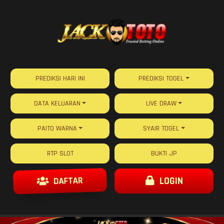
PREDIKSI HARI INI
PREDIKSI TOGEL
DATA KELUARAN
LIVE DRAW
PAITO WARNA
SYAIR TOGEL
RTP SLOT
BUKTI JP
DAFTAR
LOGIN