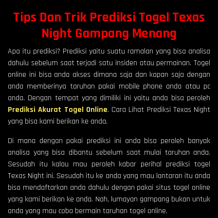
Tips
Dan Trik
Prediksi Togel Texas
Night Gampang Menang
Apa itu prediksi? Prediksi yaitu suatu ramalan yang bisa analisa
dahulu sebelum saat terjadi satu insiden atau permainan. Togel
online ini bisa anda akses dimana saja dan kapan saja dengan
anda memberinya taruhan pakai mobile phone anda atau pc
anda. Dengan tempat yang dimiliki ini yaitu anda bisa peroleh
Prediksi Akurat Togel Online
. Cara Lihat Prediksi Texas Night
yang bisa kami berikan ke anda.
Di mana dengan pakai prediksi ini anda bisa peroleh banyak
analisa yang bisa dibantu sebelum saat mulai taruhan anda.
Sesudah itu kalau mau peroleh kabar perihal prediksi togel
Texas Night ini. Sesudah itu ke anda yang mau lantaran itu anda
bisa mendaftarkan anda dahulu dengan pakai situs togel online
yang kami berikan ke anda. Nah, lumayan gampang bukan untuk
anda yang mau coba bermain taruhan togel online.