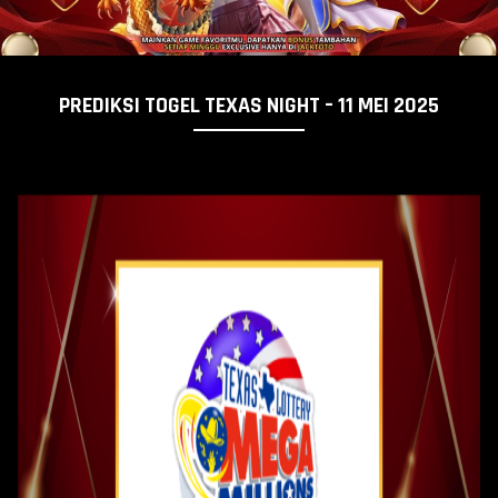
PREDIKSI TOGEL TEXAS NIGHT – 11 MEI 2025