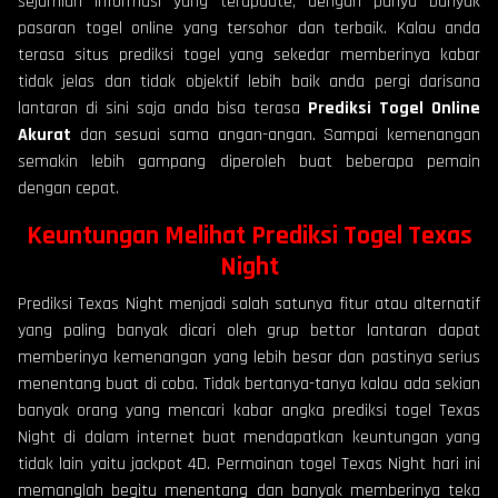
sejumlah informasi yang terupdate, dengan punya banyak
pasaran togel online yang tersohor dan terbaik. Kalau anda
terasa situs prediksi togel yang sekedar memberinya kabar
tidak jelas dan tidak objektif lebih baik anda pergi darisana
lantaran di sini saja anda bisa terasa
Prediksi Togel Online
Akurat
dan sesuai sama angan-angan. Sampai kemenangan
semakin lebih gampang diperoleh buat beberapa pemain
dengan cepat.
Keuntungan
Melihat
Prediksi Togel Texas
Night
Prediksi Texas Night menjadi salah satunya fitur atau alternatif
yang paling banyak dicari oleh grup bettor lantaran dapat
memberinya kemenangan yang lebih besar dan pastinya serius
menentang buat di coba. Tidak bertanya-tanya kalau ada sekian
banyak orang yang mencari kabar angka prediksi togel Texas
Night di dalam internet buat mendapatkan keuntungan yang
tidak lain yaitu jackpot 4D. Permainan togel Texas Night hari ini
memanglah begitu menentang dan banyak memberinya teka