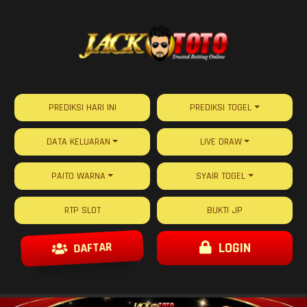
PREDIKSI HARI INI
PREDIKSI TOGEL
DATA KELUARAN
LIVE DRAW
PAITO WARNA
SYAIR TOGEL
RTP SLOT
BUKTI JP
DAFTAR
LOGIN