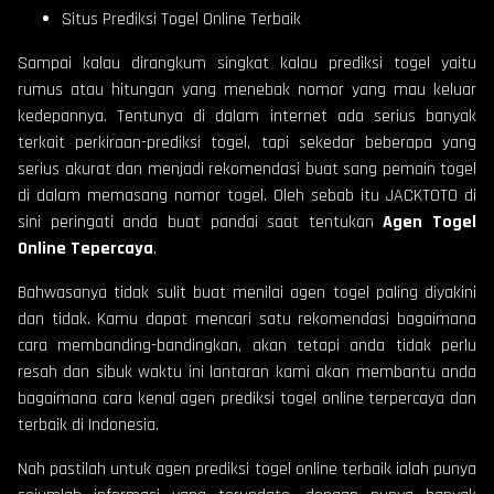
Situs Prediksi Togel Online Terbaik
Sampai kalau dirangkum singkat kalau prediksi togel yaitu
rumus atau hitungan yang menebak nomor yang mau keluar
kedepannya. Tentunya di dalam internet ada serius banyak
terkait perkiraan-prediksi togel, tapi sekedar beberapa yang
serius akurat dan menjadi rekomendasi buat sang pemain togel
di dalam memasang nomor togel. Oleh sebab itu JACKTOTO di
sini peringati anda buat pandai saat tentukan
Agen Togel
Online Tepercaya
.
Bahwasanya tidak sulit buat menilai agen togel paling diyakini
dan tidak. Kamu dapat mencari satu rekomendasi bagaimana
cara membanding-bandingkan, akan tetapi anda tidak perlu
resah dan sibuk waktu ini lantaran kami akan membantu anda
bagaimana cara kenal agen prediksi togel online terpercaya dan
terbaik di Indonesia.
Nah pastilah untuk agen prediksi togel online terbaik ialah punya