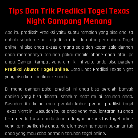
Tips
Dan Trik
Prediksi Togel Texas
Night Gampang Menang
Apa itu prediksi? Prediksi yaitu suatu ramalan yang bisa analisa
dahulu sebelum saat terjadi satu insiden atau permainan. Togel
online ini bisa anda akses dimana saja dan kapan saja dengan
anda memberinya taruhan pakai mobile phone anda atau pc
anda. Dengan tempat yang dimiliki ini yaitu anda bisa peroleh
Prediksi Akurat Togel Online
. Cara Lihat Prediksi Texas Night
yang bisa kami berikan ke anda.
Di mana dengan pakai prediksi ini anda bisa peroleh banyak
analisa yang bisa dibantu sebelum saat mulai taruhan anda.
Sesudah itu kalau mau peroleh kabar perihal prediksi togel
Texas Night ini. Sesudah itu ke anda yang mau lantaran itu anda
bisa mendaftarkan anda dahulu dengan pakai situs togel online
yang kami berikan ke anda. Nah, lumayan gampang bukan untuk
anda yang mau coba bermain taruhan togel online.