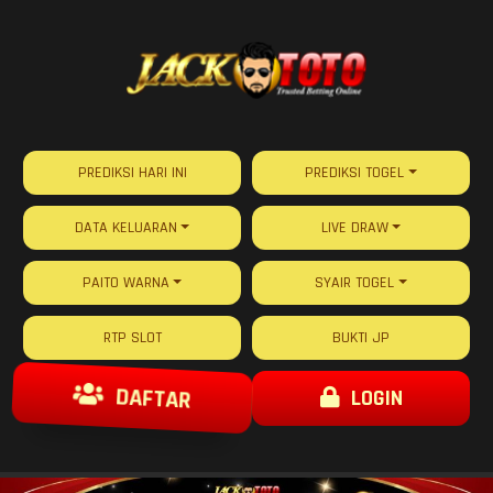
PREDIKSI HARI INI
PREDIKSI TOGEL
DATA KELUARAN
LIVE DRAW
PAITO WARNA
SYAIR TOGEL
RTP SLOT
BUKTI JP
DAFTAR
LOGIN