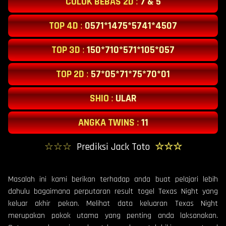
COLOK BEBAS 2D
:
7 & 5
TOP 4D
:
0571*1475*5741*4507
TOP 3D
:
150*710*571*105*057
TOP 2D
:
57*05*71*75*70*01
SHIO
:
ULAR
ANGKA TWINS
:
11
☆☆☆
Prediksi Jack Toto
☆☆☆
Masalah ini kami berikan terhadap anda buat pelajari lebih
dahulu bagaimana perputaran result togel Texas Night yang
keluar akhir pekan. Melihat data keluaran Texas Night
merupakan pokok utama yang penting anda laksanakan.