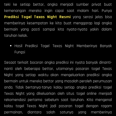
teki ke setiap bettor, angka menjadi sumber privat buat
kemenangan mereka ingin capai saat malam hari. Punya
Prediksi Togel Texas Night Resmi
yang serasi jelas bisa
memberinya kesempatan ke kita buat menggarap lagi angka
bermain yang pasti sampai kita nyata-nyata yakin dalam
taruhan kelak.
Hasil Prediksi Togel Texas Night Memberinya Banyak
Fungsi
Sesaat terkait bocoran angka prediksi ini nyata banyak dinanti-
nanti oleh beberapa bettor, utamanya pasaran togel Texas
Night yang setiap waktu akan mengeluarkan prediksi angka
bermain untuk mereka bettor yang masalah peroleh perumusan
anda. Tidak bertanya-tanya kalau setiap angka prediksi togel
Texas Night yang dikeluarkan oleh situs togel online menjadi
rekomendasi pertama sebelum saat taruhan. Kita mengenal
kalau togel Texas Night jadi pasaran togel dengan ragam
permainan, diantara salah satunya yang memberinya