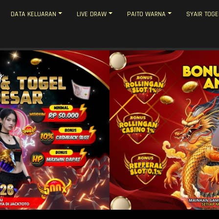
DATA KELUARAN
LIVE DRAW
PAITO WARNA
SYAIR TOGE