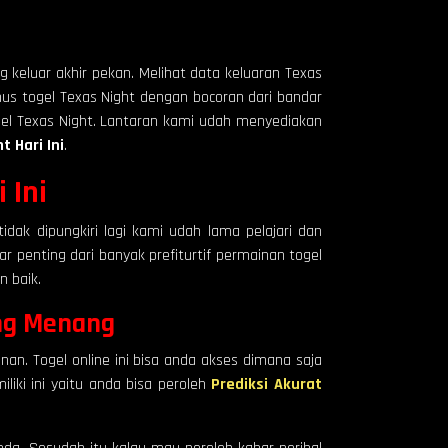
g keluar akhir pekan. Melihat data keluaran Texas
s togel Texas Night dengan bocoran dari bandar
ogel Texas Night. Lantaran kami udah menyediakan
t Hari Ini
.
 Ini
idak dipungkiri lagi kami udah lama pelajari dan
 penting dari banyak prefiturtif permainan togel
n baik.
ng Menang
nan. Togel online ini bisa anda akses dimana saja
ki ini yaitu anda bisa peroleh
Prediksi Akurat