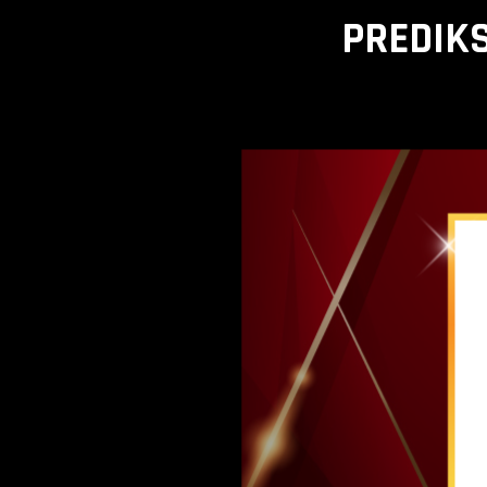
PREDIKS