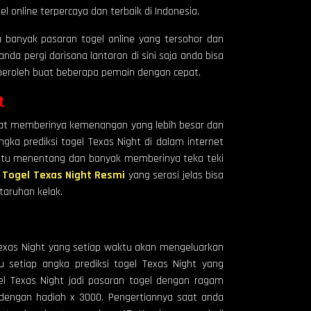
 online terpercaya dan terbaik di Indonesia.
a banyak pasaran togel online yang tersohor dan
anda pergi darisana lantaran di sini saja anda bisa
eroleh buat beberapa pemain dengan cepat.
t
 dapat memberinya kemenangan yang lebih besar dan
gka prediksi togel Texas Night di dalam internet
egitu menentang dan banyak memberinya teka teki
i Togel Texas Night Resmi
yang serasi jelas bisa
taruhan kelak.
 Texas Night yang setiap waktu akan mengeluarkan
 setiap angka prediksi togel Texas Night yang
el Texas Night jadi pasaran togel dengan ragam
dengan hadiah x 3000. Pengertiannya saat anda