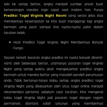
teki ke setiap bettor, angka menjadi sumber privat buat
kemenangan mereka ingin capai saat malam hari. Punya
Prediksi Togel Virginia Night Resmi
yang serasi jelas bisa
memberinya kesempatan ke kita buat menggarap lagi angka
bermain yang pasti sampai kita nyata-nyata yakin dalam
taruhan kelak.
Hasil Prediksi Togel Virginia Night Memberinya Banyak
Fungsi
Sesaat terkait bocoran angka prediksi ini nyata banyak dinanti-
nanti oleh beberapa bettor, utamanya pasaran togel Virginia
Night yang setiap waktu akan mengeluarkan prediksi angka
bermain untuk mereka bettor yang masalah peroleh perumusan
anda. Tidak bertanya-tanya kalau setiap angka prediksi togel
Virginia Night yang dikeluarkan oleh situs togel online menjadi
rekomendasi pertama sebelum saat taruhan. Kita mengenal
kalau togel Virginia Night jadi pasaran togel dengan ragam
permainan, diantara salah satunya yang memberinya