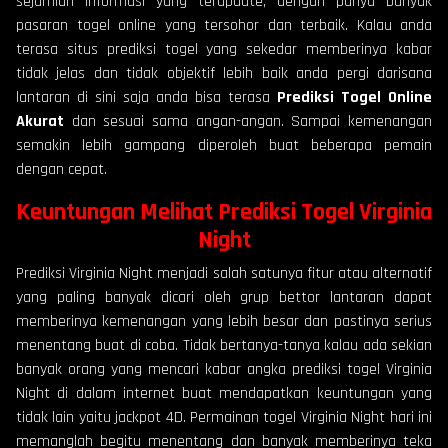
sejumlah informasi yang terupdate, dengan punya banyak
pasaran togel online yang tersohor dan terbaik. Kalau anda
terasa situs prediksi togel yang sekedar memberinya kabar
tidak jelas dan tidak objektif lebih baik anda pergi darisana
lantaran di sini saja anda bisa terasa
Prediksi Togel Online
Akurat
dan sesuai sama angan-angan. Sampai kemenangan
semakin lebih gampang diperoleh buat beberapa pemain
dengan cepat.
Keuntungan
Melihat
Prediksi Togel Virginia
Night
Prediksi Virginia Night menjadi salah satunya fitur atau alternatif
yang paling banyak dicari oleh grup bettor lantaran dapat
memberinya kemenangan yang lebih besar dan pastinya serius
menentang buat di coba. Tidak bertanya-tanya kalau ada sekian
banyak orang yang mencari kabar angka prediksi togel Virginia
Night di dalam internet buat mendapatkan keuntungan yang
tidak lain yaitu jackpot 4D. Permainan togel Virginia Night hari ini
memanglah begitu menentang dan banyak memberinya teka