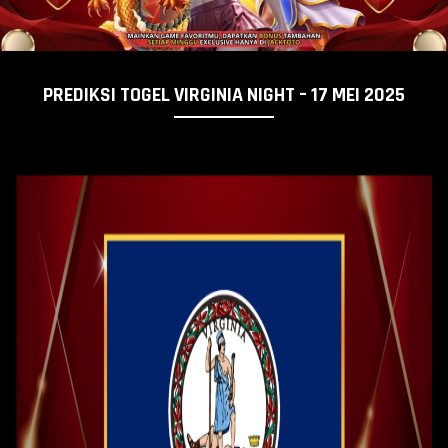
PREDIKSI TOGEL VIRGINIA NIGHT – 17 MEI 2025