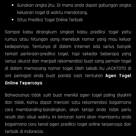
Gunakan angka jitu. Di mana anda dapat gabungan angka
keluaran togel di waktu mendatang.
Situs Prediksi Togel Online Terbaik
Sampai kalau dirangkum singkat kalau prediksi togel yaitu
rumus atau hitungan yang menebak nomor yang mau keluar
kedepannya. Tentunya di dalam internet ada serius banyak
terkait perkiraan-prediksi togel, tapi sekedar beberapa yang
serius akurat dan menjadi rekomendasi buat sang pemain togel
di dalam memasang nomor togel. Oleh sebab itu JACKTOTO di
sini peringati anda buat pandai saat tentukan
Agen Togel
Online Tepercaya
.
Bahwasanya tidak sulit buat menilai agen togel paling diyakini
dan tidak. Kamu dapat mencari satu rekomendasi bagaimana
cara membanding-bandingkan, akan tetapi anda tidak perlu
resah dan sibuk waktu ini lantaran kami akan membantu anda
bagaimana cara kenal agen prediksi togel online terpercaya dan
terbaik di Indonesia.