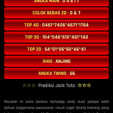
ANGKA MAIN
:
0 4 6 1 7
COLOK BEBAS 2D
:
0 & 7
TOP 4D
:
0461*7406*4671*1764
TOP 3D
:
104*046*610*461*140
TOP 2D
:
64*01*06*60*46*41
SHIO
:
ANJING
ANGKA TWINS
:
66
☆☆☆
Prediksi Jack Toto
☆☆☆
Masalah ini kami berikan terhadap anda buat pelajari lebih
dahulu bagaimana perputaran result togel Wuhai Evening yang