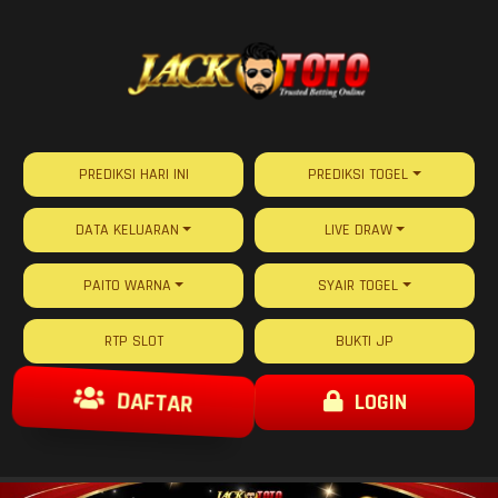
PREDIKSI HARI INI
PREDIKSI TOGEL
DATA KELUARAN
LIVE DRAW
PAITO WARNA
SYAIR TOGEL
RTP SLOT
BUKTI JP
DAFTAR
LOGIN