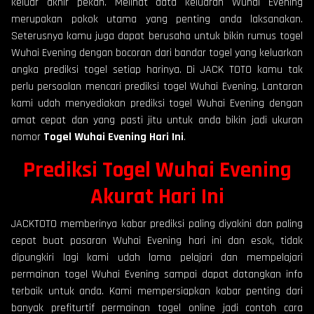
keluar akhir pekan. Melihat data keluaran Wuhai Evening
merupakan pokok utama yang penting anda laksanakan.
Seterusnya kamu juga dapat berusaha untuk bikin rumus togel
Wuhai Evening dengan bocoran dari bandar togel yang keluarkan
angka prediksi togel setiap harinya. Di JACK TOTO kamu tak
perlu persoalan mencari prediksi togel Wuhai Evening. Lantaran
kami udah menyediakan prediksi togel Wuhai Evening dengan
amat cepat dan yang pasti jitu untuk anda bikin jadi ukuran
nomor
Togel Wuhai Evening Hari Ini
.
Prediksi Togel Wuhai Evening
Akurat Hari Ini
JACKTOTO memberinya kabar prediksi paling diyakini dan paling
cepat buat pasaran Wuhai Evening hari ini dan esok, tidak
dipungkiri lagi kami udah lama pelajari dan mempelajari
permainan togel Wuhai Evening sampai dapat datangkan info
terbaik untuk anda. Kami mempersiapkan kabar penting dari
banyak prefiturtif permainan togel online jadi contoh cara