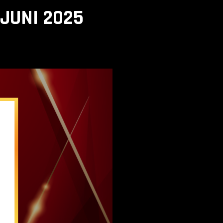
 JUNI 2025