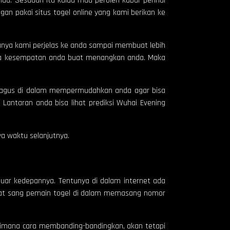
nda. Sesudah itu kalau mau peroleh kabar perihal
gan pakai situs togel online yang kami berikan ke
enanya kami perjelas ke anda sampai membuat lebih
ya kesempatan anda buat menangkan anda. Maka
g bagus di dalam mempermudahkan anda agar bisa
antaran anda bisa lihat prediksi Wuhai Evening
ya waktu selanjutnya.
uar kedepannya. Tentunya di dalam internet ada
 buat sang pemain togel di dalam memasang nomor
gaimana cara membanding-bandingkan, akan tetapi