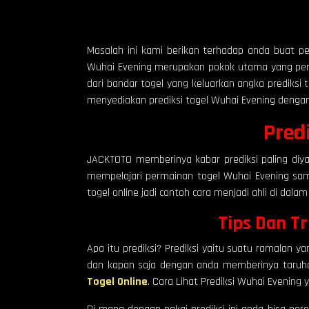
Masalah ini kami berikan terhadap anda buat pel
Wuhai Evening merupakan pokok utama yang pent
dari bandar togel yang keluarkan angka prediksi 
menyediakan prediksi togel Wuhai Evening dengan
Predi
JACKTOTO memberinya kabar prediksi paling diyaki
mempelajari permainan togel Wuhai Evening samp
togel online jadi contoh cara menjadi ahli di da
Tips
Dan Tr
Apa itu prediksi? Prediksi yaitu suatu ramalan y
dan kapan saja dengan anda memberinya taruhan
Togel Online
. Cara Lihat Prediksi Wuhai Evening 