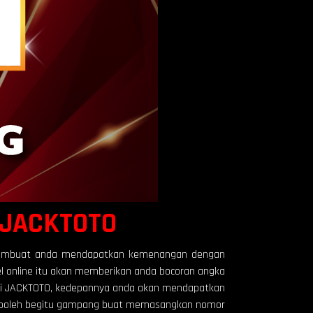
 JACKTOTO
embuat anda mendapatkan kemenangan dengan
gel online itu akan memberikan anda bocoran angka
an di JACKTOTO, kedepannya anda akan mendapatkan
dak boleh begitu gampang buat memasangkan nomor