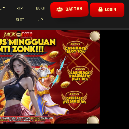
DAFTAR
L
RTP
BUKTI
LOGIN
SLOT
JP