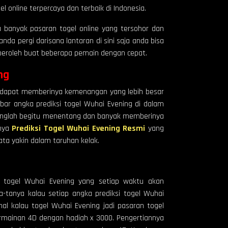
 online terpercaya dan terbaik di Indonesia.
a banyak pasaran togel online yang tersohor dan
anda pergi darisana lantaran di sini saja anda bisa
eroleh buat beberapa pemain dengan cepat.
ng
aran dapat memberinya kemenangan yang lebih besar
bar angka prediksi togel Wuhai Evening di dalam
emanglah begitu menentang dan banyak memberinya
unya
Prediksi Togel Wuhai Evening Resmi
yang
ta yakin dalam taruhan kelak.
an togel Wuhai Evening yang setiap waktu akan
-tanya kalau setiap angka prediksi togel Wuhai
al kalau togel Wuhai Evening jadi pasaran togel
rmainan 4D dengan hadiah x 3000. Pengertiannya