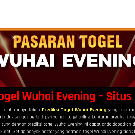
Togel Wuhai Evening
–
Situs
ni telah menyediakan
Prediksi Togel Wuhai Evening
yang bisa m
ertindak sangat perlu di permainan togel online. Lantaran prediksi to
erhitung dengan prediksi togel Wuhai Evening ini dapat anda dapatk
n akurat. Setiap banyak bettor yang bermain togel Wuhai Evening ti