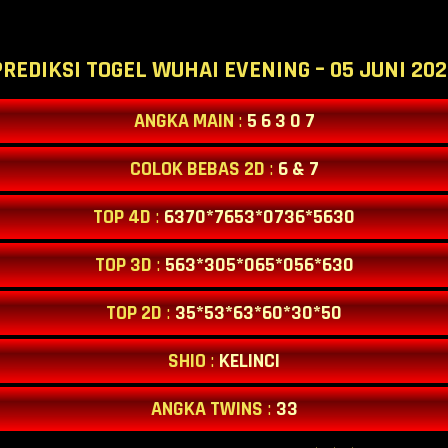
PREDIKSI TOGEL WUHAI EVENING – 05 JUNI 202
ANGKA MAIN
:
5 6 3 0 7
COLOK BEBAS 2D
:
6 & 7
TOP 4D
:
6370*7653*0736*5630
TOP 3D
:
563*305*065*056*630
TOP 2D
:
35*53*63*60*30*50
SHIO
:
KELINCI
ANGKA TWINS
:
33