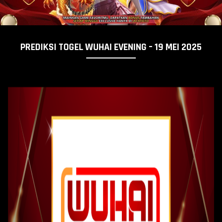
PREDIKSI TOGEL WUHAI EVENING – 19 MEI 2025