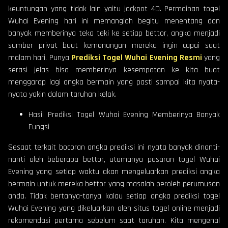
keuntungan yang tidak lain yaitu jackpot 4D. Permainan togel
Wuhai Evening hari ini memanglah begitu menentang dan
banyak memberinya teka teki ke setiap bettor, angka menjadi
sumber privat buat kemenangan mereka ingin capai saat
malam hari. Punya
Prediksi Togel Wuhai Evening Resmi
yang
serasi jelas bisa memberinya kesempatan ke kita buat
menggarap lagi angka bermain yang pasti sampai kita nyata-
nyata yakin dalam taruhan kelak.
Hasil Prediksi Togel Wuhai Evening Memberinya Banyak
Fungsi
Sesaat terkait bocoran angka prediksi ini nyata banyak dinanti-
nanti oleh beberapa bettor, utamanya pasaran togel Wuhai
Evening yang setiap waktu akan mengeluarkan prediksi angka
bermain untuk mereka bettor yang masalah peroleh perumusan
anda. Tidak bertanya-tanya kalau setiap angka prediksi togel
Wuhai Evening yang dikeluarkan oleh situs togel online menjadi
rekomendasi pertama sebelum saat taruhan. Kita mengenal