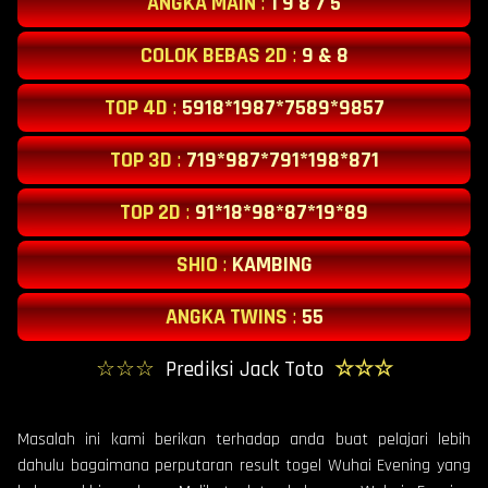
ANGKA MAIN
:
1 9 8 7 5
COLOK BEBAS 2D
:
9 & 8
TOP 4D
:
5918*1987*7589*9857
TOP 3D
:
719*987*791*198*871
TOP 2D
:
91*18*98*87*19*89
SHIO
:
KAMBING
ANGKA TWINS
:
55
☆☆☆
Prediksi Jack Toto
☆☆☆
Masalah ini kami berikan terhadap anda buat pelajari lebih
dahulu bagaimana perputaran result togel Wuhai Evening yang