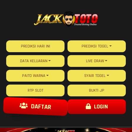
PREDIKSI HARI INI
PREDIKSI TOGEL
DATA KELUARAN
LIVE DRAW
PAITO WARNA
SYAIR TOGEL
RTP SLOT
BUKTI JP
DAFTAR
LOGIN