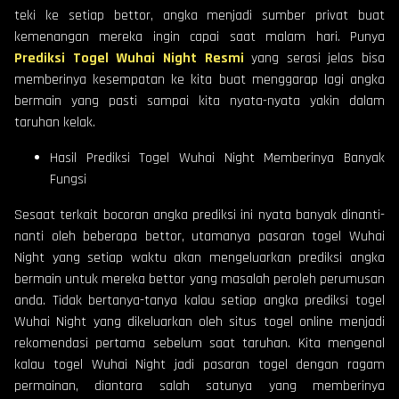
teki ke setiap bettor, angka menjadi sumber privat buat
kemenangan mereka ingin capai saat malam hari. Punya
Prediksi Togel Wuhai Night Resmi
yang serasi jelas bisa
memberinya kesempatan ke kita buat menggarap lagi angka
bermain yang pasti sampai kita nyata-nyata yakin dalam
taruhan kelak.
Hasil Prediksi Togel Wuhai Night Memberinya Banyak
Fungsi
Sesaat terkait bocoran angka prediksi ini nyata banyak dinanti-
nanti oleh beberapa bettor, utamanya pasaran togel Wuhai
Night yang setiap waktu akan mengeluarkan prediksi angka
bermain untuk mereka bettor yang masalah peroleh perumusan
anda. Tidak bertanya-tanya kalau setiap angka prediksi togel
Wuhai Night yang dikeluarkan oleh situs togel online menjadi
rekomendasi pertama sebelum saat taruhan. Kita mengenal
kalau togel Wuhai Night jadi pasaran togel dengan ragam
permainan, diantara salah satunya yang memberinya