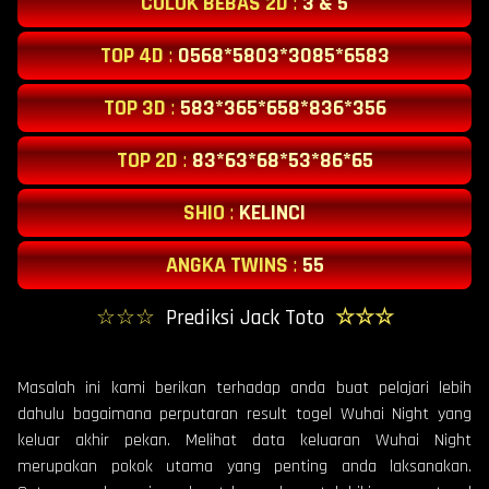
COLOK BEBAS 2D
:
3 & 5
TOP 4D
:
0568*5803*3085*6583
TOP 3D
:
583*365*658*836*356
TOP 2D
:
83*63*68*53*86*65
SHIO
:
KELINCI
ANGKA TWINS
:
55
☆☆☆
Prediksi Jack Toto
☆☆☆
Masalah ini kami berikan terhadap anda buat pelajari lebih
dahulu bagaimana perputaran result togel Wuhai Night yang
keluar akhir pekan. Melihat data keluaran Wuhai Night
merupakan pokok utama yang penting anda laksanakan.