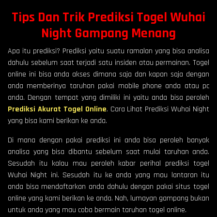
Tips
Dan Trik
Prediksi Togel Wuhai
Night Gampang Menang
Apa itu prediksi? Prediksi yaitu suatu ramalan yang bisa analisa
dahulu sebelum saat terjadi satu insiden atau permainan. Togel
online ini bisa anda akses dimana saja dan kapan saja dengan
anda memberinya taruhan pakai mobile phone anda atau pc
anda. Dengan tempat yang dimiliki ini yaitu anda bisa peroleh
Prediksi Akurat Togel Online
. Cara Lihat Prediksi Wuhai Night
yang bisa kami berikan ke anda.
Di mana dengan pakai prediksi ini anda bisa peroleh banyak
analisa yang bisa dibantu sebelum saat mulai taruhan anda.
Sesudah itu kalau mau peroleh kabar perihal prediksi togel
Wuhai Night ini. Sesudah itu ke anda yang mau lantaran itu
anda bisa mendaftarkan anda dahulu dengan pakai situs togel
online yang kami berikan ke anda. Nah, lumayan gampang bukan
untuk anda yang mau coba bermain taruhan togel online.