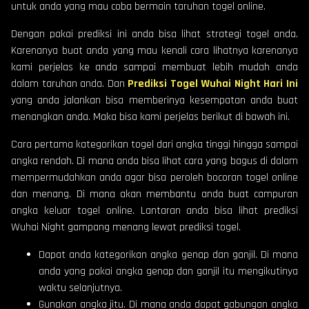
untuk anda yang mau coba bermain taruhan togel online.
Dengan pakai prediksi ini anda bisa lihat strategi togel anda.
Karenanya buat anda yang mau kenali cara lihatnya karenanya
kami perjelas ke anda sampai membuat lebih mudah anda
dalam taruhan anda. Dan
Prediksi Togel Wuhai Night Hari Ini
yang anda jalankan bisa memberinya kesempatan anda buat
menangkan anda. Maka bisa kami perjelas berikut di bawah ini.
Cara pertama kategorikan togel dari angka tinggi hingga sampai
angka rendah. Di mana anda bisa lihat cara yang bagus di dalam
mempermudahkan anda agar bisa peroleh bocoran togel online
dan menang. Di mana akan membantu anda buat campuran
angka keluar togel online. Lantaran anda bisa lihat prediksi
Wuhai Night gampang menang lewat prediksi togel.
Dapat anda kategorikan angka genap dan ganjil. Di mana
anda yang pakai angka genap dan ganjil itu mengikutinya
waktu selanjutnya.
Gunakan angka jitu. Di mana anda dapat gabungan angka