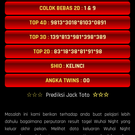
COLOK BEBAS 2D
:
1 & 9
TOP 4D
:
9813*3018*8103*0891
TOP 3D
:
139*813*981*398*389
TOP 2D
:
83*18*38*81*91*98
SHIO
:
KELINCI
ANGKA TWINS
:
00
☆☆☆
Prediksi Jack Toto
☆☆☆
Masalah ini kami berikan terhadap anda buat pelajari lebih
dahulu bagaimana perputaran result togel Wuhai Night yang
keluar akhir pekan. Melihat data keluaran Wuhai Night