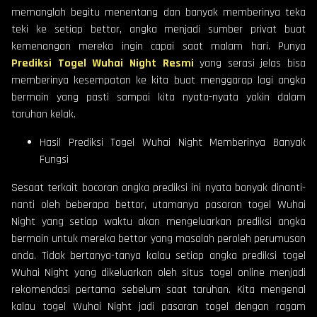
memanglah begitu menentang dan banyak memberinya teka
teki ke setiap bettor, angka menjadi sumber privat buat
kemenangan mereka ingin capai saat malam hari. Punya
Prediksi Togel Wuhai Night Resmi
yang serasi jelas bisa
memberinya kesempatan ke kita buat menggarap lagi angka
bermain yang pasti sampai kita nyata-nyata yakin dalam
taruhan kelak.
Hasil Prediksi Togel Wuhai Night Memberinya Banyak
Fungsi
Sesaat terkait bocoran angka prediksi ini nyata banyak dinanti-
nanti oleh beberapa bettor, utamanya pasaran togel Wuhai
Night yang setiap waktu akan mengeluarkan prediksi angka
bermain untuk mereka bettor yang masalah peroleh perumusan
anda. Tidak bertanya-tanya kalau setiap angka prediksi togel
Wuhai Night yang dikeluarkan oleh situs togel online menjadi
rekomendasi pertama sebelum saat taruhan. Kita mengenal
kalau togel Wuhai Night jadi pasaran togel dengan ragam