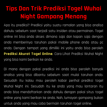
Tips
Dan Trik
Prediksi Togel Wuhai
Night Gampang Menang
Apa itu prediksi? Prediksi yaitu suatu ramalan yang bisa analisa
dahulu sebelum saat terjadi satu insiden atau permainan. Togel
online ini bisa anda akses dimana saja dan kapan saja dengan
anda memberinya taruhan pakai mobile phone anda atau pc
anda. Dengan tempat yang dimiliki ini yaitu anda bisa peroleh
Prediksi Akurat Togel Online
. Cara Lihat Prediksi Wuhai Night
yang bisa kami berikan ke anda.
Di mana dengan pakai prediksi ini anda bisa peroleh banyak
analisa yang bisa dibantu sebelum saat mulai taruhan anda.
Sesudah itu kalau mau peroleh kabar perihal prediksi togel
Wuhai Night ini. Sesudah itu ke anda yang mau lantaran itu
anda bisa mendaftarkan anda dahulu dengan pakai situs togel
online yang kami berikan ke anda. Nah, lumayan gampang bukan
untuk anda yang mau coba bermain taruhan togel online.