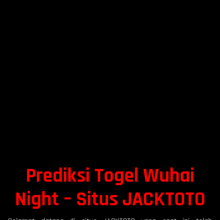
Prediksi Togel Wuhai
Night
–
Situs JACKTOTO